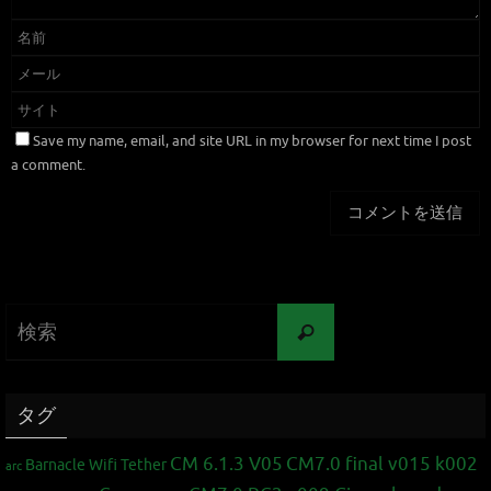
Save my name, email, and site URL in my browser for next time I post
a comment.
タグ
CM 6.1.3 V05
CM7.0 final v015 k002
Barnacle Wifi Tether
arc