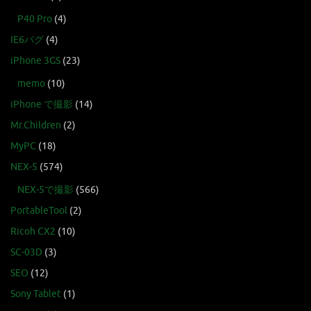
P40 Pro
(4)
IE6バグ
(4)
iPhone 3GS
(23)
memo
(10)
iPhone で撮影
(14)
Mr.Children
(2)
MyPC
(18)
NEX-5
(574)
NEX-5で撮影
(566)
PortableTool
(2)
Ricoh CX2
(10)
SC-03D
(3)
SEO
(12)
Sony Tablet
(1)