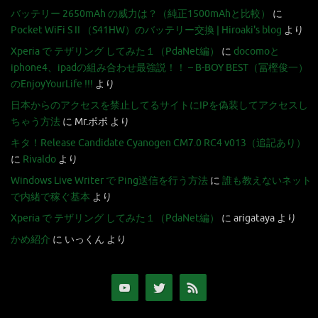
バッテリー 2650mAh の威力は？（純正1500mAhと比較）
に
Pocket WiFi S II （S41HW）のバッテリー交換 | Hiroaki's blog
より
Xperia で テザリング してみた１（PdaNet編）
に
docomoと
iphone4、ipadの組み合わせ最強説！！ – B-BOY BEST（冨樫俊一）
のEnjoyYourLife !!!
より
日本からのアクセスを禁止してるサイトにIPを偽装してアクセスし
ちゃう方法
に
Mr.ポポ
より
キタ！Release Candidate Cyanogen CM7.0 RC4 v013（追記あり）
に
Rivaldo
より
Windows Live Writer で Ping送信を行う方法
に
誰も教えないネット
で内緒で稼ぐ基本
より
Xperia で テザリング してみた１（PdaNet編）
に
arigataya
より
かめ紹介
に
いっくん
より