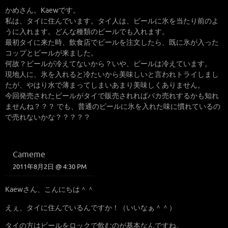
かめさん。Kaewです。
私は、タイに住んでいます。タイ人は、ビールに氷を当たり前のよ
うに入れます。どんな種類のビールでも入れます。
最初タイに来た時、飲食店でビールを注文したら、既に氷が入った
コップとビールが来ました。
何故？ビールが冷えてないから？いや、ビールは冷えています。
現地人に、氷を入れると冷たいから美味しいと言われトライしまし
たが、やはり水で薄まってしまいあまり美味しくありません。
今回発売されたビールがタイで販売されればバカ売れするかも知れ
ませんね？？？ でも、普通のビールに氷を入れた味に慣れているの
で売れないかな？？？？？
Cameme
2011年8月2日 @ 4:30 PM
Kaewさん、こんにちは＾＾
えぇ、タイに住んでいるんですか！（いいなぁ＾＾）
タイの方はビールをロックで飲むのが基本なんですね。