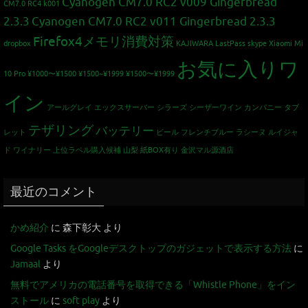
Cyanogen CM7.0 RC2 v009 Gingerbread
CM7.0 RC4 k001
2.3.3
Cyanogen CM7.0 RC2 v011 Gingerbread 2.3.3
Firefox4メモリ消費対策
dropbox
KAJIWARA
LastPass
skype
Xiaomi Mi
お気に入りワ
10 Pro
¥1000〜¥1500
¥1500~¥1999
¥1500〜¥1999
イン
アールグレイ
エックスサーバー
シラーズ
シーザーワイン カンパニー
タブ
テザリング
バッテリー
レット
ビール
フレンチブルー
ラシーヌ
ルイジャ
ド
ワイナリー
上位ラベル購入候補
山梨
紙BOX有り
金沢マル源酒店
最近のコメント
かめ紹介
に
森下彰大
より
Google Tasks をGoogleデスクトップのガジェットで表示する方法
に
Jamaal
より
無料でアメリカの電話番号を取得できる「Whistle Phone」をイン
ストール
に
soft play
より