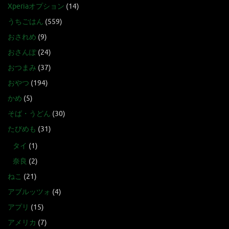
Xperiaオプション
(14)
うちごはん
(559)
おされめ
(9)
おさんぽ
(24)
おつまみ
(37)
おやつ
(194)
かめ
(5)
そば・うどん
(30)
たびめも
(31)
タイ
(1)
奈良
(2)
ねこ
(21)
アブルッツォ
(4)
アプリ
(15)
アメリカ
(7)