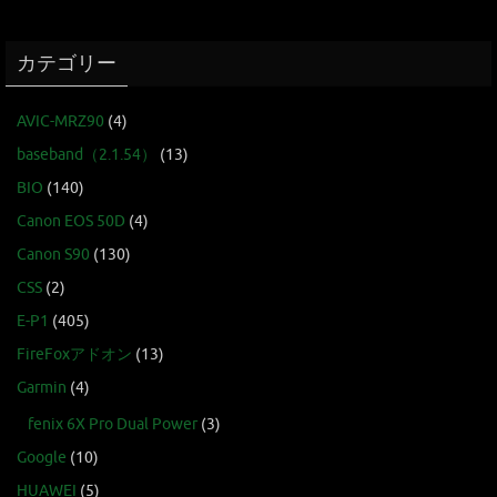
カテゴリー
AVIC-MRZ90
(4)
baseband（2.1.54）
(13)
BIO
(140)
Canon EOS 50D
(4)
Canon S90
(130)
CSS
(2)
E-P1
(405)
FireFoxアドオン
(13)
Garmin
(4)
fenix 6X Pro Dual Power
(3)
Google
(10)
HUAWEI
(5)