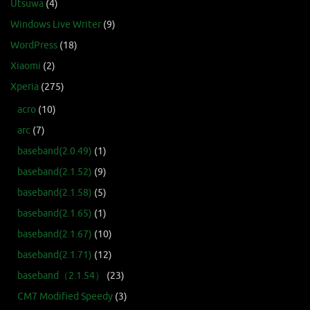
Utsuwa
(4)
Windows Live Writer
(9)
WordPress
(18)
Xiaomi
(2)
Xperia
(275)
acro
(10)
arc
(7)
baseband(2.0.49)
(1)
baseband(2.1.52)
(9)
baseband(2.1.58)
(5)
baseband(2.1.65)
(1)
baseband(2.1.67)
(10)
baseband(2.1.71)
(12)
baseband（2.1.54）
(23)
CM7 Modified Speedy
(3)