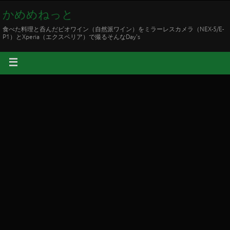
かめめねっと
食べた料理と呑んだビオワイン（自然派ワイン）をミラーレスカメラ（NEX-5/E-
P1）とXperia（エクスペリア）で撮るそんなDay's