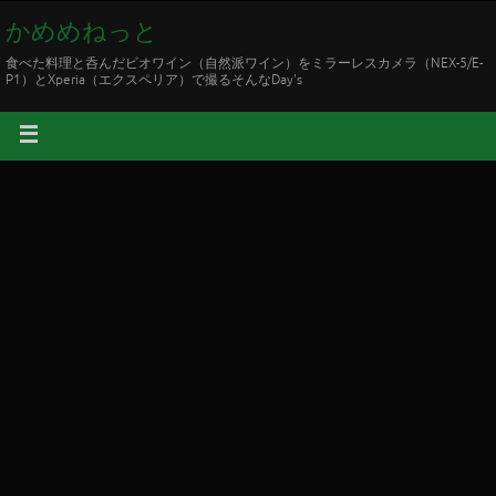
かめめねっと
食べた料理と呑んだビオワイン（自然派ワイン）をミラーレスカメラ（NEX-5/E-
P1）とXperia（エクスペリア）で撮るそんなDay's