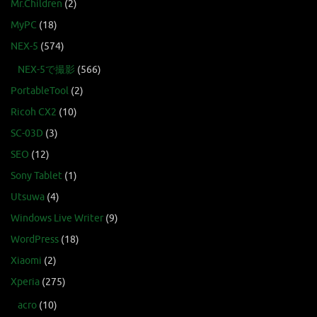
Mr.Children
(2)
MyPC
(18)
NEX-5
(574)
NEX-5で撮影
(566)
PortableTool
(2)
Ricoh CX2
(10)
SC-03D
(3)
SEO
(12)
Sony Tablet
(1)
Utsuwa
(4)
Windows Live Writer
(9)
WordPress
(18)
Xiaomi
(2)
Xperia
(275)
acro
(10)