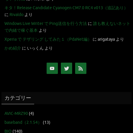
キタ！Release Candidate Cyanogen CM7.0 RC4 v013（追記あり）
に
Rivaldo
より
Windows Live Writer で Ping送信を行う方法
に
誰も教えないネット
で内緒で稼ぐ基本
より
Xperia で テザリング してみた１（PdaNet編）
に
arigataya
より
かめ紹介
に
いっくん
より
カテゴリー
AVIC-MRZ90
(4)
baseband（2.1.54）
(13)
BIO
(140)