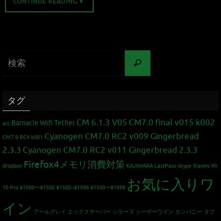
CONTINUE READING
タグ
CM 6.1.3 V05
CM7.0 final v015 k002
Barnacle Wifi Tether
arc
Cyanogen CM7.0 RC2 v009 Gingerbread
CM7.0 RC4 k001
2.3.3
Cyanogen CM7.0 RC2 v011 Gingerbread 2.3.3
Firefox4メモリ消費対策
dropbox
KAJIWARA
LastPass
skype
Xiaomi Mi
お気に入りワ
10 Pro
¥1000〜¥1500
¥1500~¥1999
¥1500〜¥1999
イン
アールグレイ
エックスサーバー
シラーズ
シーザーワイン カンパニー
タブ