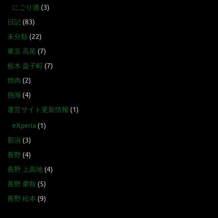
にごり酒
(3)
日記
(83)
未分類
(22)
東京 高尾
(7)
栃木 益子町
(7)
焼肉
(2)
熱海
(4)
運営サイト更新情報
(1)
eXperia
(1)
那須
(3)
長野
(4)
長野 上高地
(4)
長野 乗鞍
(5)
長野 松本
(9)