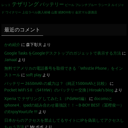
テザリング
バッテリー
レット
ビール
フレンチブルー
ラシーヌ
ルイジャ
ド
ワイナリー
上位ラベル購入候補
山梨
紙BOX有り
金沢マル源酒店
最近のコメント
かめ紹介
に
森下彰大
より
Google Tasks をGoogleデスクトップのガジェットで表示する方法
に
Jamaal
より
無料でアメリカの電話番号を取得できる「Whistle Phone」をイン
ストール
に
soft play
より
バッテリー 2650mAh の威力は？（純正1500mAhと比較）
に
Pocket WiFi S II （S41HW）のバッテリー交換 | Hiroaki's blog
より
Xperia で テザリング してみた１（PdaNet編）
に
docomoと
iphone4、ipadの組み合わせ最強説！！ – B-BOY BEST（冨樫俊一）
のEnjoyYourLife !!!
より
日本からのアクセスを禁止してるサイトにIPを偽装してアクセスし
ちゃう方法
に
Mr.ポポ
より