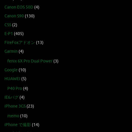
Canon EOS 50D
(4)
Canon S90
(130)
CSS
(2)
E-P1
(405)
FireFoxアドオン
(13)
Garmin
(4)
fenix 6X Pro Dual Power
(3)
Google
(10)
HUAWEI
(5)
P40 Pro
(4)
IE6バグ
(4)
iPhone 3GS
(23)
memo
(10)
iPhone で撮影
(14)