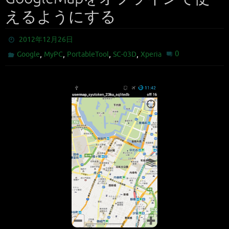
えるようにする
2012年12月26日
,
,
,
,
0
Google
MyPC
PortableTool
SC-03D
Xperia