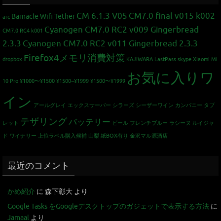
CM 6.1.3 V05
CM7.0 final v015 k002
Barnacle Wifi Tether
arc
Cyanogen CM7.0 RC2 v009 Gingerbread
CM7.0 RC4 k001
2.3.3
Cyanogen CM7.0 RC2 v011 Gingerbread 2.3.3
Firefox4メモリ消費対策
dropbox
KAJIWARA
LastPass
skype
Xiaomi Mi
お気に入りワ
10 Pro
¥1000〜¥1500
¥1500~¥1999
¥1500〜¥1999
イン
アールグレイ
エックスサーバー
シラーズ
シーザーワイン カンパニー
タブ
テザリング
バッテリー
レット
ビール
フレンチブルー
ラシーヌ
ルイジャ
ド
ワイナリー
上位ラベル購入候補
山梨
紙BOX有り
金沢マル源酒店
最近のコメント
かめ紹介
に
森下彰大
より
Google Tasks をGoogleデスクトップのガジェットで表示する方法
に
Jamaal
より