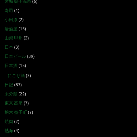
宮城 鳴子温泉
(6)
寿司
(1)
小田原
(2)
居酒屋
(15)
山梨 甲州
(2)
日本
(3)
日本ビール
(39)
日本酒
(15)
にごり酒
(3)
日記
(83)
未分類
(22)
東京 高尾
(7)
栃木 益子町
(7)
焼肉
(2)
熱海
(4)