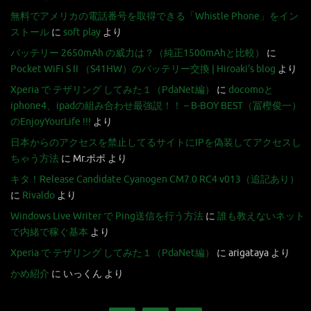
無料でアメリカの電話番号を取得できる「Whistle Phone」をイン
ストール
に
soft play
より
バッテリー 2650mAh の威力は？（純正1500mAhと比較）
に
Pocket WiFi S II （S41HW）のバッテリー交換 | Hiroaki's blog
より
Xperia で テザリング してみた１（PdaNet編）
に
docomoと
iphone4、ipadの組み合わせ最強説！！ – B-BOY BEST（冨樫俊一）
のEnjoyYourLife !!!
より
日本からのアクセスを禁止してるサイトにIPを偽装してアクセスし
ちゃう方法
に
Mr.ポポ
より
キタ！Release Candidate Cyanogen CM7.0 RC4 v013（追記あり）
に
Rivaldo
より
Windows Live Writer で Ping送信を行う方法
に
誰も教えないネット
で内緒で稼ぐ基本
より
Xperia で テザリング してみた１（PdaNet編）
に
arigataya
より
かめ紹介
に
いっくん
より