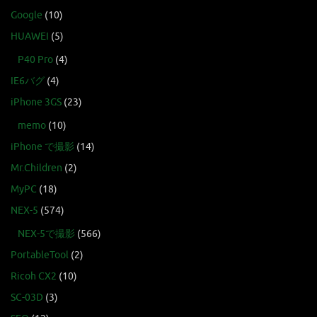
Google
(10)
HUAWEI
(5)
P40 Pro
(4)
IE6バグ
(4)
iPhone 3GS
(23)
memo
(10)
iPhone で撮影
(14)
Mr.Children
(2)
MyPC
(18)
NEX-5
(574)
NEX-5で撮影
(566)
PortableTool
(2)
Ricoh CX2
(10)
SC-03D
(3)