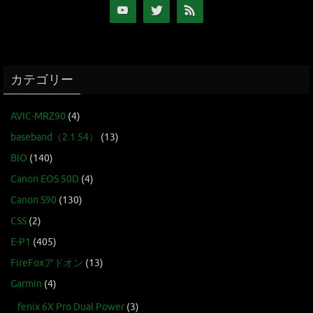
カテゴリー
AVIC-MRZ90
(4)
baseband（2.1.54）
(13)
BIO
(140)
Canon EOS 50D
(4)
Canon S90
(130)
CSS
(2)
E-P1
(405)
FireFoxアドオン
(13)
Garmin
(4)
fenix 6X Pro Dual Power
(3)