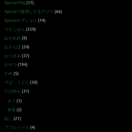
Xperia Play
(17)
Xperiaで使用してるアプリ
(66)
Xperiaオプション
(14)
うちごはん
(559)
おされめ
(9)
おさんぽ
(24)
おつまみ
(37)
おやつ
(194)
かめ
(5)
そば・うどん
(30)
たびめも
(31)
タイ
(1)
奈良
(2)
ねこ
(21)
アブルッツォ
(4)