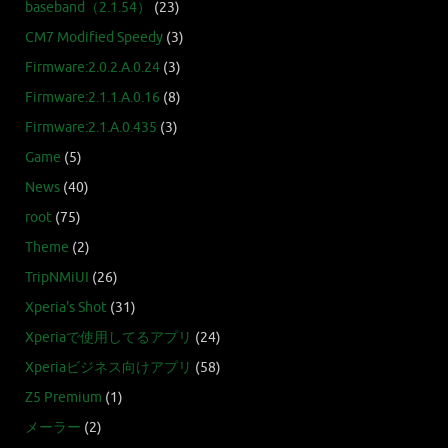
baseband（2.1.54）
(23)
CM7 Modified Speedy
(3)
Firmware:2.0.2.A.0.24
(3)
Firmware:2.1.1.A.0.16
(8)
Firmware:2.1.A.0.435
(3)
Game
(5)
News
(40)
root
(75)
Theme
(2)
TripNMiUI
(26)
Xperia's Shot
(31)
Xperiaで使用してるアプリ
(24)
Xperiaビジネス向けアプリ
(58)
Z5 Premium
(1)
メーラー
(2)