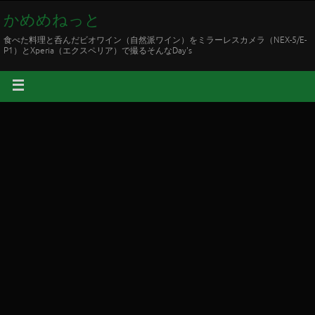
かめめねっと
食べた料理と呑んだビオワイン（自然派ワイン）をミラーレスカメラ（NEX-5/E-
P1）とXperia（エクスペリア）で撮るそんなDay's