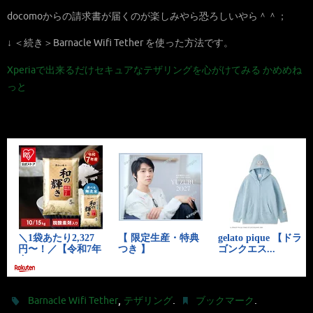
docomoからの請求書が届くのが楽しみやら恐ろしいやら＾＾；
↓ ＜続き＞Barnacle Wifi Tether を使った方法です。
Xperiaで出来るだけセキュアなテザリングを心がけてみる かめめね
っと
,
.
.
Barnacle Wifi Tether
テザリング
ブックマーク