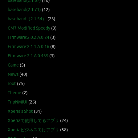
baseband(2.1.67)
(10)
baseband(2.1.71)
(12)
baseband（2.1.54）
(23)
CM7 Modified Speedy
(3)
Firmware:2.0.2.A.0.24
(3)
Firmware:2.1.1.A.0.16
(8)
Firmware:2.1.A.0.435
(3)
Game
(5)
News
(40)
root
(75)
Theme
(2)
TripNMiUI
(26)
Xperia's Shot
(31)
Xperiaで使用してるアプリ
(24)
Xperiaビジネス向けアプリ
(58)