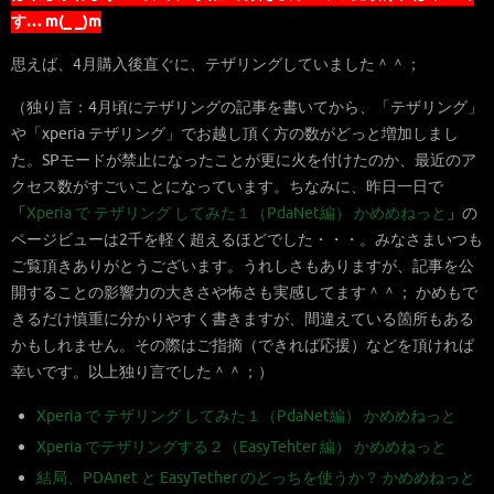
す… m(_ _)m
思えば、4月購入後直ぐに、テザリングしていました＾＾；
（独り言：4月頃にテザリングの記事を書いてから、「テザリング」
や「xperia テザリング」でお越し頂く方の数がどっと増加しまし
た。SPモードが禁止になったことが更に火を付けたのか、最近のア
クセス数がすごいことになっています。ちなみに、昨日一日で
「
Xperia で テザリング してみた１（PdaNet編） かめめねっと
」の
ページビューは2千を軽く超えるほどでした・・・。みなさまいつも
ご覧頂きありがとうございます。うれしさもありますが、記事を公
開することの影響力の大きさや怖さも実感してます＾＾； かめもで
きるだけ慎重に分かりやすく書きますが、間違えている箇所もある
かもしれません。その際はご指摘（できれば応援）などを頂ければ
幸いです。以上独り言でした＾＾；）
Xperia で テザリング してみた１（PdaNet編） かめめねっと
Xperia でテザリングする２（EasyTehter 編） かめめねっと
結局、PDAnet と EasyTether のどっちを使うか？ かめめねっと