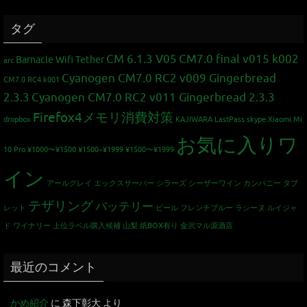
タグ
CM 6.1.3 V05
CM7.0 final v015 k002
Barnacle Wifi Tether
arc
Cyanogen CM7.0 RC2 v009 Gingerbread
CM7.0 RC4 k001
2.3.3
Cyanogen CM7.0 RC2 v011 Gingerbread 2.3.3
Firefox4メモリ消費対策
dropbox
KAJIWARA
LastPass
skype
Xiaomi Mi
お気に入りワ
10 Pro
¥1000〜¥1500
¥1500~¥1999
¥1500〜¥1999
イン
アールグレイ
エックスサーバー
シラーズ
シーザーワイン カンパニー
タブ
テザリング
バッテリー
レット
ビール
フレンチブルー
ラシーヌ
ルイジャ
ド
ワイナリー
上位ラベル購入候補
山梨
紙BOX有り
金沢マル源酒店
最近のコメント
かめ紹介
に
森下彰大
より