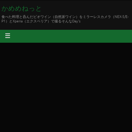
かめめねっと
食べた料理と呑んだビオワイン（自然派ワイン）をミラーレスカメラ（NEX-5/E-
P1）とXperia（エクスペリア）で撮るそんなDay's