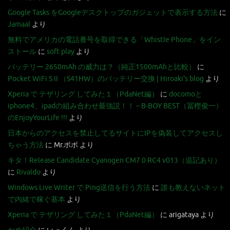
Google Tasks をGoogleデスクトップのガジェットで表示する方法
に
Jamaal
より
無料でアメリカの電話番号を取得できる「Whistle Phone」をイン
ストール
に
soft play
より
バッテリー 2650mAh の威力は？（純正1500mAhと比較）
に
Pocket WiFi S II （S41HW）のバッテリー交換 | Hiroaki's blog
より
Xperia で テザリング してみた１（PdaNet編）
に
docomoと
iphone4、ipadの組み合わせ最強説！！ – B-BOY BEST（冨樫俊一）
のEnjoyYourLife !!!
より
日本からのアクセスを禁止してるサイトにIPを偽装してアクセスし
ちゃう方法
に
Mr.ポポ
より
キタ！Release Candidate Cyanogen CM7.0 RC4 v013（追記あり）
に
Rivaldo
より
Windows Live Writer で Ping送信を行う方法
に
誰も教えないネット
で内緒で稼ぐ基本
より
Xperia で テザリング してみた１（PdaNet編）
に
arigataya
より