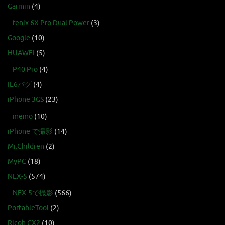
Garmin
(4)
fenix 6X Pro Dual Power
(3)
Google
(10)
HUAWEI
(5)
P40 Pro
(4)
IE6バグ
(4)
iPhone 3GS
(23)
memo
(10)
iPhone で撮影
(14)
Mr.Children
(2)
MyPC
(18)
NEX-5
(574)
NEX-5で撮影
(566)
PortableTool
(2)
Ricoh CX2
(10)