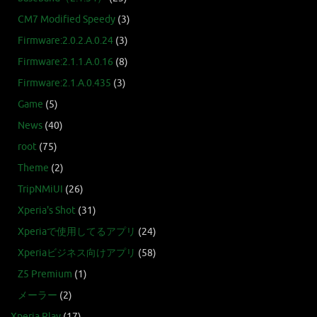
CM7 Modified Speedy
(3)
Firmware:2.0.2.A.0.24
(3)
Firmware:2.1.1.A.0.16
(8)
Firmware:2.1.A.0.435
(3)
Game
(5)
News
(40)
root
(75)
Theme
(2)
TripNMiUI
(26)
Xperia's Shot
(31)
Xperiaで使用してるアプリ
(24)
Xperiaビジネス向けアプリ
(58)
Z5 Premium
(1)
メーラー
(2)
Xperia Play
(17)