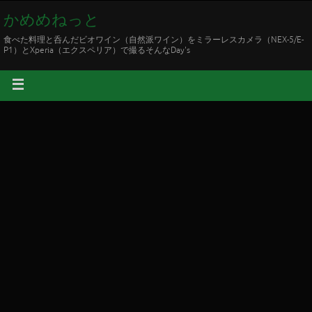
かめめねっと
食べた料理と呑んだビオワイン（自然派ワイン）をミラーレスカメラ（NEX-5/E-
P1）とXperia（エクスペリア）で撮るそんなDay's