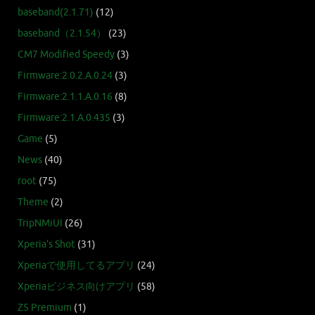
baseband(2.1.71)
(12)
baseband（2.1.54）
(23)
CM7 Modified Speedy
(3)
Firmware:2.0.2.A.0.24
(3)
Firmware:2.1.1.A.0.16
(8)
Firmware:2.1.A.0.435
(3)
Game
(5)
News
(40)
root
(75)
Theme
(2)
TripNMiUI
(26)
Xperia's Shot
(31)
Xperiaで使用してるアプリ
(24)
Xperiaビジネス向けアプリ
(58)
Z5 Premium
(1)