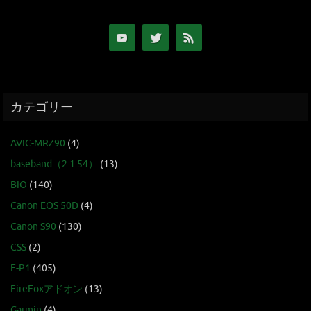
カテゴリー
AVIC-MRZ90
(4)
baseband（2.1.54）
(13)
BIO
(140)
Canon EOS 50D
(4)
Canon S90
(130)
CSS
(2)
E-P1
(405)
FireFoxアドオン
(13)
Garmin
(4)