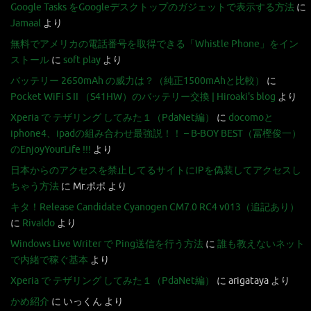
Google Tasks をGoogleデスクトップのガジェットで表示する方法
に
Jamaal
より
無料でアメリカの電話番号を取得できる「Whistle Phone」をイン
ストール
に
soft play
より
バッテリー 2650mAh の威力は？（純正1500mAhと比較）
に
Pocket WiFi S II （S41HW）のバッテリー交換 | Hiroaki's blog
より
Xperia で テザリング してみた１（PdaNet編）
に
docomoと
iphone4、ipadの組み合わせ最強説！！ – B-BOY BEST（冨樫俊一）
のEnjoyYourLife !!!
より
日本からのアクセスを禁止してるサイトにIPを偽装してアクセスし
ちゃう方法
に
Mr.ポポ
より
キタ！Release Candidate Cyanogen CM7.0 RC4 v013（追記あり）
に
Rivaldo
より
Windows Live Writer で Ping送信を行う方法
に
誰も教えないネット
で内緒で稼ぐ基本
より
Xperia で テザリング してみた１（PdaNet編）
に
arigataya
より
かめ紹介
に
いっくん
より