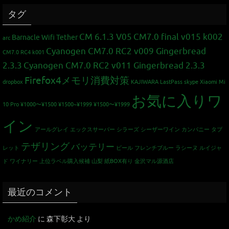
タグ
CM 6.1.3 V05
CM7.0 final v015 k002
Barnacle Wifi Tether
arc
Cyanogen CM7.0 RC2 v009 Gingerbread
CM7.0 RC4 k001
2.3.3
Cyanogen CM7.0 RC2 v011 Gingerbread 2.3.3
Firefox4メモリ消費対策
dropbox
KAJIWARA
LastPass
skype
Xiaomi Mi
お気に入りワ
10 Pro
¥1000〜¥1500
¥1500~¥1999
¥1500〜¥1999
イン
アールグレイ
エックスサーバー
シラーズ
シーザーワイン カンパニー
タブ
テザリング
バッテリー
レット
ビール
フレンチブルー
ラシーヌ
ルイジャ
ド
ワイナリー
上位ラベル購入候補
山梨
紙BOX有り
金沢マル源酒店
最近のコメント
かめ紹介
に
森下彰大
より