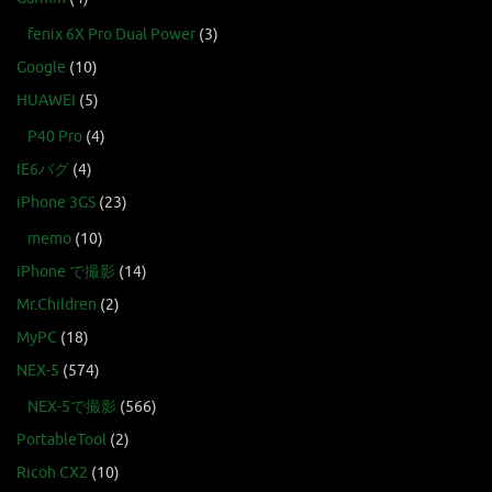
fenix 6X Pro Dual Power
(3)
Google
(10)
HUAWEI
(5)
P40 Pro
(4)
IE6バグ
(4)
iPhone 3GS
(23)
memo
(10)
iPhone で撮影
(14)
Mr.Children
(2)
MyPC
(18)
NEX-5
(574)
NEX-5で撮影
(566)
PortableTool
(2)
Ricoh CX2
(10)