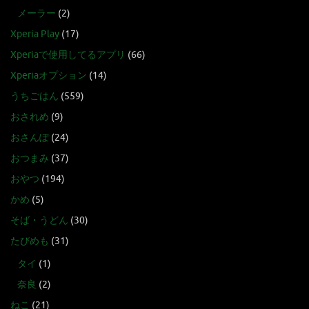
メーラー
(2)
Xperia Play
(17)
Xperiaで使用してるアプリ
(66)
Xperiaオプション
(14)
うちごはん
(559)
おされめ
(9)
おさんぽ
(24)
おつまみ
(37)
おやつ
(194)
かめ
(5)
そば・うどん
(30)
たびめも
(31)
タイ
(1)
奈良
(2)
ねこ
(21)