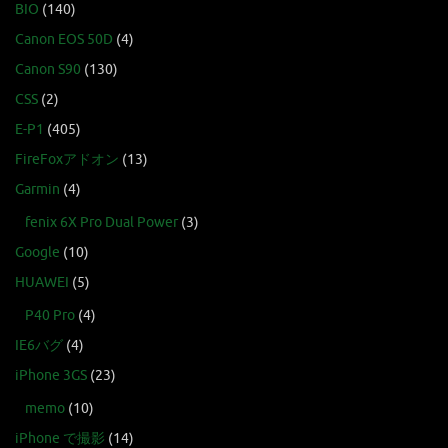
BIO
(140)
Canon EOS 50D
(4)
Canon S90
(130)
CSS
(2)
E-P1
(405)
FireFoxアドオン
(13)
Garmin
(4)
fenix 6X Pro Dual Power
(3)
Google
(10)
HUAWEI
(5)
P40 Pro
(4)
IE6バグ
(4)
iPhone 3GS
(23)
memo
(10)
iPhone で撮影
(14)