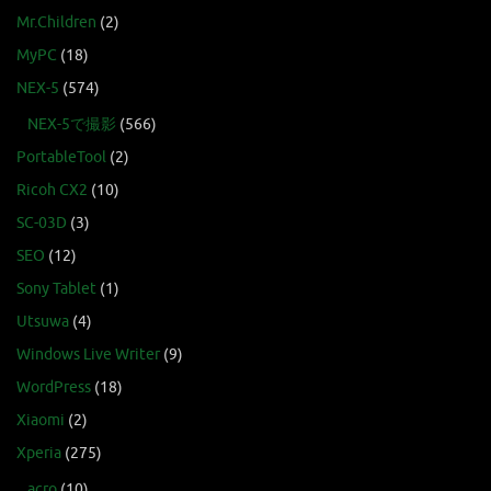
Mr.Children
(2)
MyPC
(18)
NEX-5
(574)
NEX-5で撮影
(566)
PortableTool
(2)
Ricoh CX2
(10)
SC-03D
(3)
SEO
(12)
Sony Tablet
(1)
Utsuwa
(4)
Windows Live Writer
(9)
WordPress
(18)
Xiaomi
(2)
Xperia
(275)
acro
(10)