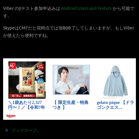
Viber のβテスト参加申込みは
Android Users and Testers
から可能で
す。
SkypeはCM7だと現時点では強制終了してしまいますが、もしViber
が使えたら便利ですね。
.
ブックマーク