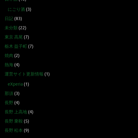
にごり酒
(3)
日記
(83)
未分類
(22)
東京 高尾
(7)
栃木 益子町
(7)
焼肉
(2)
熱海
(4)
運営サイト更新情報
(1)
eXperia
(1)
那須
(3)
長野
(4)
長野 上高地
(4)
長野 乗鞍
(5)
長野 松本
(9)