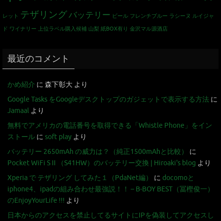
テザリング
バッテリー
レット
ビール
フレンチブルー
ラシーヌ
ルイジャ
ド
ワイナリー
上位ラベル購入候補
山梨
紙BOX有り
金沢マル源酒店
最近のコメント
かめ紹介
に
森下彰大
より
Google Tasks をGoogleデスクトップのガジェットで表示する方法
に
Jamaal
より
無料でアメリカの電話番号を取得できる「Whistle Phone」をイン
ストール
に
soft play
より
バッテリー 2650mAh の威力は？（純正1500mAhと比較）
に
Pocket WiFi S II （S41HW）のバッテリー交換 | Hiroaki's blog
より
Xperia で テザリング してみた１（PdaNet編）
に
docomoと
iphone4、ipadの組み合わせ最強説！！ – B-BOY BEST（冨樫俊一）
のEnjoyYourLife !!!
より
日本からのアクセスを禁止してるサイトにIPを偽装してアクセスし