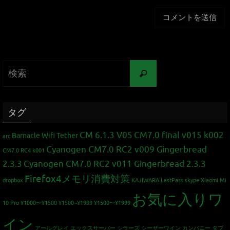
タグ
CM 6.1.3 V05
CM7.0 final v015 k002
Barnacle Wifi Tether
arc
Cyanogen CM7.0 RC2 v009 Gingerbread
CM7.0 RC4 k001
2.3.3
Cyanogen CM7.0 RC2 v011 Gingerbread 2.3.3
Firefox4メモリ消費対策
dropbox
KAJIWARA
LastPass
skype
Xiaomi Mi
お気に入りワ
10 Pro
¥1000〜¥1500
¥1500~¥1999
¥1500〜¥1999
イン
アールグレイ
エックスサーバー
シラーズ
シーザーワイン カンパニー
タブ