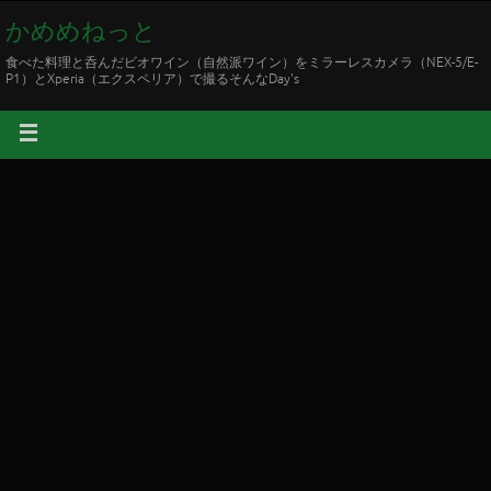
かめめねっと
食べた料理と呑んだビオワイン（自然派ワイン）をミラーレスカメラ（NEX-5/E-
P1）とXperia（エクスペリア）で撮るそんなDay's