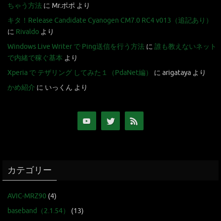
ちゃう方法
に
Mr.ポポ
より
キタ！Release Candidate Cyanogen CM7.0 RC4 v013（追記あり）
に
Rivaldo
より
Windows Live Writer で Ping送信を行う方法
に
誰も教えないネット
で内緒で稼ぐ基本
より
Xperia で テザリング してみた１（PdaNet編）
に
arigataya
より
かめ紹介
に
いっくん
より
カテゴリー
AVIC-MRZ90
(4)
baseband（2.1.54）
(13)