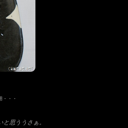
用・・・
いと思ううさぁ。