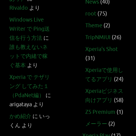
News
(40)
Rivaldo
より
root
(75)
Windows Live
Theme
(2)
Writer で Ping送
TripNMiUI
(26)
信を行う方法
に
誰も教えないネ
Xperia's Shot
ットで内緒で稼
(31)
ぐ基本
より
Xperiaで使用し
Xperia で テザリ
てるアプリ
(24)
ング してみた１
Xperiaビジネス
（PdaNet編）
に
向けアプリ
(58)
arigataya
より
Z5 Premium
(1)
かめ紹介
に
いっ
メーラー
(2)
くん
より
Xperia Play
(17)