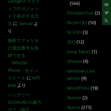
Googleデスクト
(566)
ップのガジェッ
PortableTool
(2)
トで表示する方
Ricoh CX2
(10)
法
に
Jamaal
よ
り
SC-03D
(3)
無料でアメリカ
SEO
(12)
の電話番号を取
Sony Tablet
(1)
得できる
Utsuwa
(4)
「Whistle
Phone」をイン
Windows Live
ストール
に
soft
Writer
(9)
play
より
WordPress
(18)
バッテリー
Xiaomi
(2)
2650mAh の威力
Xperia
(275)
は？（純正