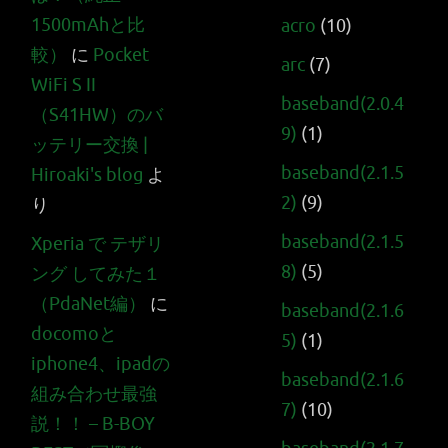
1500mAhと比
acro
(10)
較）
に
Pocket
arc
(7)
WiFi S II
baseband(2.0.4
（S41HW）のバ
9)
(1)
ッテリー交換 |
baseband(2.1.5
Hiroaki's blog
よ
2)
(9)
り
baseband(2.1.5
Xperia で テザリ
8)
(5)
ング してみた１
（PdaNet編）
に
baseband(2.1.6
docomoと
5)
(1)
iphone4、ipadの
baseband(2.1.6
組み合わせ最強
7)
(10)
説！！ – B-BOY