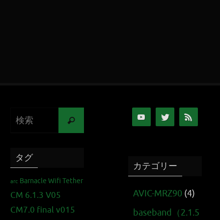
タグ
カテゴリー
Barnacle Wifi Tether
arc
AVIC-MRZ90
(4)
CM 6.1.3 V05
CM7.0 final v015
baseband（2.1.5