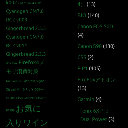
k002
4）
(13)
CM7.0 RC4 k001
Cyanogen CM7.0
BIO
(140)
RC2 v009
Canon EOS 50D
Gingerbread 2.3.3
(4)
Cyanogen CM7.0
RC2 v011
Canon S90
(130)
Gingerbread 2.3.3
CSS
(2)
Firefox4メ
dropbox
E-P1
(405)
モリ消費対策
FireFoxアドオン
KAJIWARA
LastPass
skype
(13)
Xiaomi Mi 10 Pro
¥1000〜
¥1500
¥1500~¥1999
¥1500〜
Garmin
(4)
お気に
fenix 6X Pro
¥1999
Dual Power
(3)
入りワイン