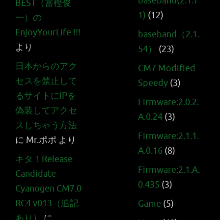
baseband(2.1.7
BEST（冨樫俊
1)
(12)
一）の
EnjoyYourLife !!!
baseband（2.1.
より
54）
(23)
日本からのアク
CM7 Modified
セスを禁止して
Speedy
(3)
るサイトにIPを
Firmware:2.0.2.
偽装してアクセ
A.0.24
(3)
スしちゃう方法
Firmware:2.1.1.
に
Mr.ポポ
より
A.0.16
(8)
キタ！Release
Firmware:2.1.A.
Candidate
0.435
(3)
Cyanogen CM7.0
RC4 v013（追記
Game
(5)
あり）
に