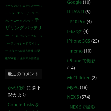
Google
(10)
アールグレイ
エックスサーバ
HUAWEI
(5)
ー
シラーズ
シーザーワイン
テ
カンパニー
タブレット
P40 Pro
(4)
ザリング
バッテリ
IE6バグ
(4)
ー
ビール
フレンチブルー
ラ
iPhone 3GS
(23)
シーヌ
ルイジャド
ワイナリ
memo
(10)
ー
上位ラベル購入候補
山梨
紙BOX有り
金沢マル源酒店
iPhone で撮影
(14)
最近のコメント
Mr.Children
(2)
MyPC
(18)
かめ紹介
に
森下
彰大
より
NEX-5
(574)
Google Tasks を
NEX-5で撮影