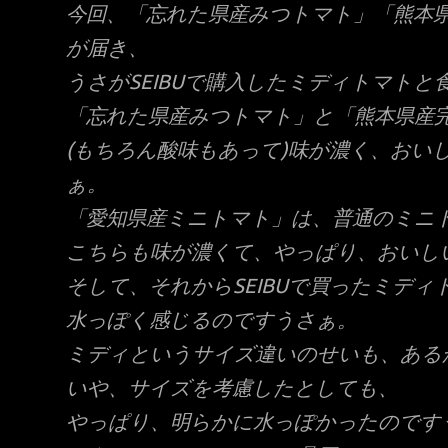
今回、「忘れた県産みつトマト」「熊本
が届き、
うさがSEIBUで購入したミディトマトと
「忘れた県産みつトマト」と「熊本県産
(もちろん酸味もあって)味が濃く、おい
ぁ。
「愛知県産ミニトマト」は、普通のミニ
こちらも味が濃くて、やっぱり、おいし
そして、それからSEIBUで買ったミデ
水っぽく感じるのですうさぁ。
ミディというサイズ違いのせいも、ある
いや、サイズを考慮したとしても、
やっぱり、明らかに水っぽかったのです