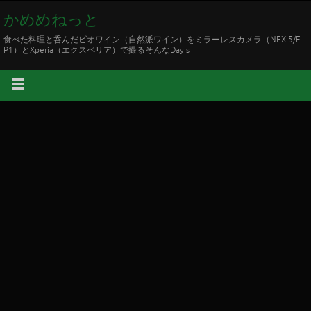
かめめねっと
食べた料理と呑んだビオワイン（自然派ワイン）をミラーレスカメラ（NEX-5/E-
P1）とXperia（エクスペリア）で撮るそんなDay's