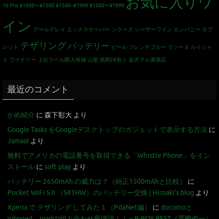
お気に入りワ
10 Pro
¥1000〜¥1500
¥1500~¥1999
¥1500〜¥1999
イン
アールグレイ
エックスサーバー
シラーズ
シーザーワイン カンパニー
タブ
テザリング
バッテリー
レット
ビール
フレンチブルー
ラシーヌ
ルイジャ
ド
ワイナリー
上位ラベル購入候補
山梨
紙BOX有り
金沢マル源酒店
最近のコメント
かめ紹介
に
森下彰大
より
Google Tasks をGoogleデスクトップのガジェットで表示する方法
に
Jamaal
より
無料でアメリカの電話番号を取得できる「Whistle Phone」をイン
ストール
に
soft play
より
バッテリー 2650mAh の威力は？（純正1500mAhと比較）
に
Pocket WiFi S II （S41HW）のバッテリー交換 | Hiroaki's blog
より
Xperia で テザリング してみた１（PdaNet編）
に
docomoと
iphone4、ipadの組み合わせ最強説！！ – B-BOY BEST（冨樫俊一）