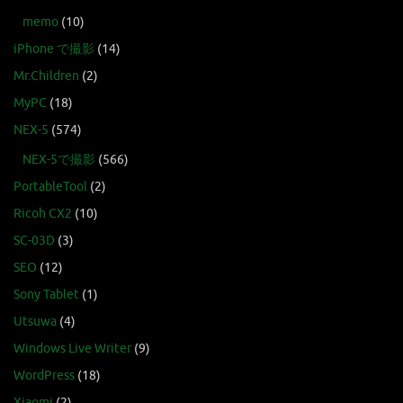
memo
(10)
iPhone で撮影
(14)
Mr.Children
(2)
MyPC
(18)
NEX-5
(574)
NEX-5で撮影
(566)
PortableTool
(2)
Ricoh CX2
(10)
SC-03D
(3)
SEO
(12)
Sony Tablet
(1)
Utsuwa
(4)
Windows Live Writer
(9)
WordPress
(18)
Xiaomi
(2)