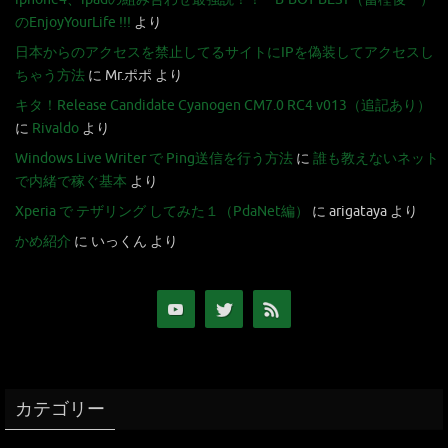
のEnjoyYourLife !!!
より
日本からのアクセスを禁止してるサイトにIPを偽装してアクセスし
ちゃう方法
に
Mr.ポポ
より
キタ！Release Candidate Cyanogen CM7.0 RC4 v013（追記あり）
に
Rivaldo
より
Windows Live Writer で Ping送信を行う方法
に
誰も教えないネット
で内緒で稼ぐ基本
より
Xperia で テザリング してみた１（PdaNet編）
に
arigataya
より
かめ紹介
に
いっくん
より
カテゴリー