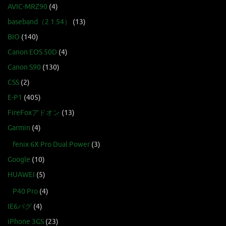
AVIC-MRZ90
(4)
baseband（2.1.54）
(13)
BIO
(140)
Canon EOS 50D
(4)
Canon S90
(130)
CSS
(2)
E-P1
(405)
FireFoxアドオン
(13)
Garmin
(4)
fenix 6X Pro Dual Power
(3)
Google
(10)
HUAWEI
(5)
P40 Pro
(4)
IE6バグ
(4)
iPhone 3GS
(23)