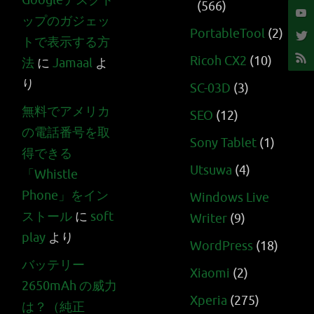
Googleデスクト
(566)
ップのガジェッ
PortableTool
(2)
トで表示する方
Ricoh CX2
(10)
法
に
Jamaal
よ
り
SC-03D
(3)
無料でアメリカ
SEO
(12)
の電話番号を取
Sony Tablet
(1)
得できる
Utsuwa
(4)
「Whistle
Phone」をイン
Windows Live
ストール
に
soft
Writer
(9)
play
より
WordPress
(18)
バッテリー
Xiaomi
(2)
2650mAh の威力
Xperia
(275)
は？（純正