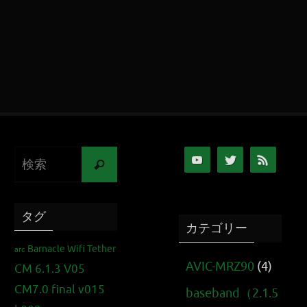
タグ
カテゴリー
Barnacle Wifi Tether
arc
AVIC-MRZ90
(4)
CM 6.1.3 V05
CM7.0 final v015
baseband（2.1.5