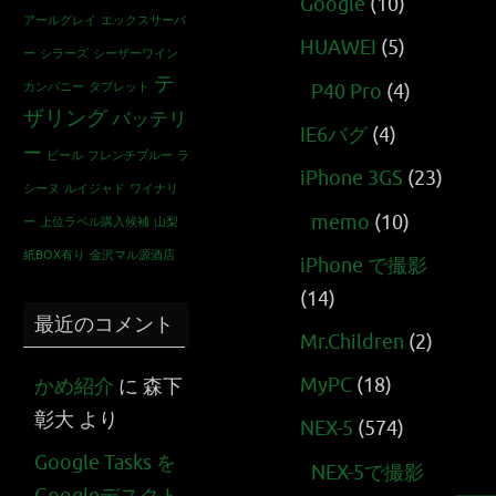
Google
(10)
アールグレイ
エックスサーバ
HUAWEI
(5)
ー
シラーズ
シーザーワイン
テ
カンパニー
タブレット
P40 Pro
(4)
ザリング
バッテリ
IE6バグ
(4)
ー
ビール
フレンチブルー
ラ
iPhone 3GS
(23)
シーヌ
ルイジャド
ワイナリ
memo
(10)
ー
上位ラベル購入候補
山梨
紙BOX有り
金沢マル源酒店
iPhone で撮影
(14)
最近のコメント
Mr.Children
(2)
MyPC
(18)
かめ紹介
に
森下
彰大
より
NEX-5
(574)
Google Tasks を
NEX-5で撮影