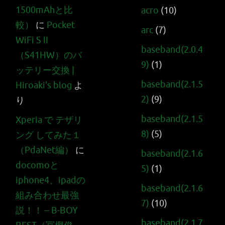
1500mAhと比
acro
(10)
較）
に
Pocket
arc
(7)
WiFi S II
baseband(2.0.4
（S41HW）のバ
9)
(1)
ッテリー交換 |
baseband(2.1.5
Hiroaki's blog
よ
2)
(9)
り
baseband(2.1.5
Xperia で テザリ
8)
(5)
ング してみた１
（PdaNet編）
に
baseband(2.1.6
docomoと
5)
(1)
iphone4、ipadの
baseband(2.1.6
組み合わせ最強
7)
(10)
説！！ – B-BOY
baseband(2.1.7