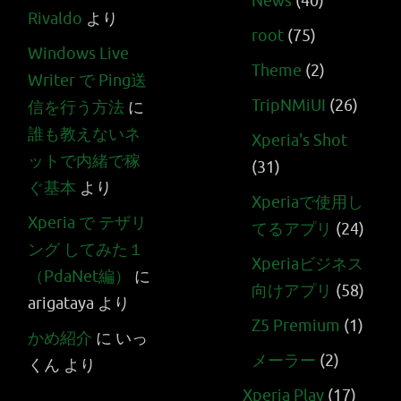
News
(40)
Rivaldo
より
root
(75)
Windows Live
Theme
(2)
Writer で Ping送
TripNMiUI
(26)
信を行う方法
に
誰も教えないネ
Xperia's Shot
ットで内緒で稼
(31)
ぐ基本
より
Xperiaで使用し
Xperia で テザリ
てるアプリ
(24)
ング してみた１
Xperiaビジネス
（PdaNet編）
に
向けアプリ
(58)
arigataya
より
Z5 Premium
(1)
かめ紹介
に
いっ
メーラー
(2)
くん
より
Xperia Play
(17)