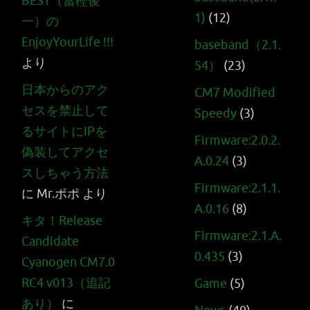
BEST（冨樫俊
1)
(12)
一）の
EnjoyYourLife !!!
baseband（2.1.
より
54）
(23)
日本からのアク
CM7 Modified
セスを禁止して
Speedy
(3)
るサイトにIPを
Firmware:2.0.2.
偽装してアクセ
A.0.24
(3)
スしちゃう方法
Firmware:2.1.1.
に
Mr.ポポ
より
A.0.16
(8)
キタ！Release
Firmware:2.1.A.
Candidate
0.435
(3)
Cyanogen CM7.0
RC4 v013（追記
Game
(5)
あり）
に