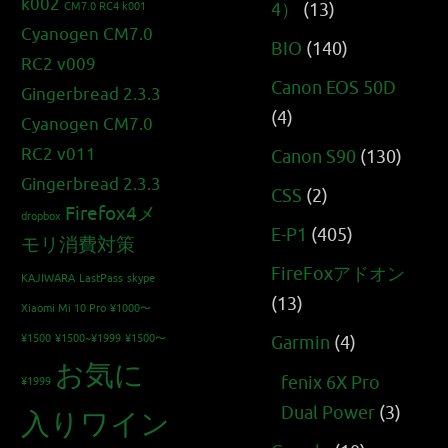
k002
4）
(13)
CM7.0 RC4 k001
Cyanogen CM7.0
BIO
(140)
RC2 v009
Canon EOS 50D
Gingerbread 2.3.3
(4)
Cyanogen CM7.0
RC2 v011
Canon S90
(130)
Gingerbread 2.3.3
CSS
(2)
Firefox4メ
dropbox
E-P1
(405)
モリ消費対策
FireFoxアドオン
KAJIWARA
LastPass
skype
(13)
Xiaomi Mi 10 Pro
¥1000〜
¥1500
¥1500~¥1999
¥1500〜
Garmin
(4)
お気に
fenix 6X Pro
¥1999
Dual Power
(3)
入りワイン