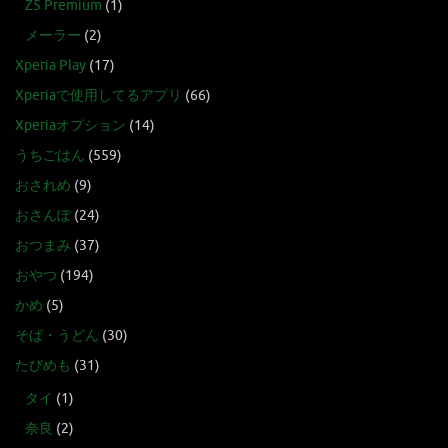
Z5 Premium
(1)
メーラー
(2)
Xperia Play
(17)
Xperiaで使用してるアプリ
(66)
Xperiaオプション
(14)
うちごはん
(559)
おされめ
(9)
おさんぽ
(24)
おつまみ
(37)
おやつ
(194)
かめ
(5)
そば・うどん
(30)
たびめも
(31)
タイ
(1)
奈良
(2)