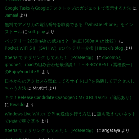
Google Tasks をGoogleデスクトップのガジェットで表示する方法
に
Jamaal
より
無料でアメリカの電話番号を取得できる「Whistle Phone」をイン
ストール
に
soft play
より
バッテリー 2650mAh の威力は？（純正1500mAhと比較）
に
Pocket WiFi S II （S41HW）のバッテリー交換 | Hiroaki's blog
より
Xperia で テザリング してみた１（PdaNet編）
に
docomoと
iphone4、ipadの組み合わせ最強説！！ – B-BOY BEST（冨樫俊一）
のEnjoyYourLife !!!
より
日本からのアクセスを禁止してるサイトにIPを偽装してアクセスし
ちゃう方法
に
Mr.ポポ
より
キタ！Release Candidate Cyanogen CM7.0 RC4 v013（追記あり）
に
Rivaldo
より
Windows Live Writer で Ping送信を行う方法
に
誰も教えないネット
で内緒で稼ぐ基本
より
Xperia で テザリング してみた１（PdaNet編）
に
arigataya
より