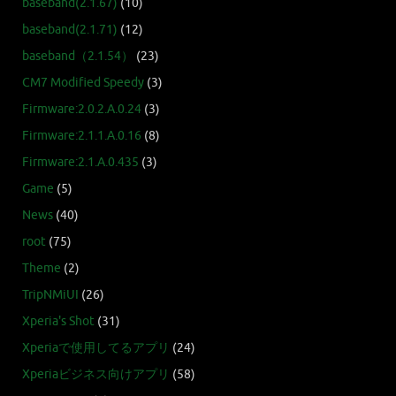
baseband(2.1.67)
(10)
baseband(2.1.71)
(12)
baseband（2.1.54）
(23)
CM7 Modified Speedy
(3)
Firmware:2.0.2.A.0.24
(3)
Firmware:2.1.1.A.0.16
(8)
Firmware:2.1.A.0.435
(3)
Game
(5)
News
(40)
root
(75)
Theme
(2)
TripNMiUI
(26)
Xperia's Shot
(31)
Xperiaで使用してるアプリ
(24)
Xperiaビジネス向けアプリ
(58)