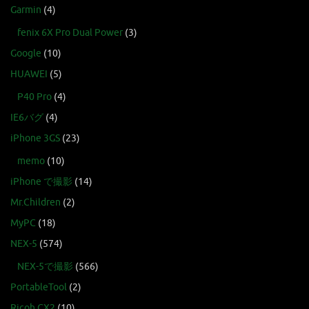
Garmin
(4)
fenix 6X Pro Dual Power
(3)
Google
(10)
HUAWEI
(5)
P40 Pro
(4)
IE6バグ
(4)
iPhone 3GS
(23)
memo
(10)
iPhone で撮影
(14)
Mr.Children
(2)
MyPC
(18)
NEX-5
(574)
NEX-5で撮影
(566)
PortableTool
(2)
Ricoh CX2
(10)