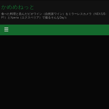
かめめねっと
食べた料理と呑んだビオワイン（自然派ワイン）をミラーレスカメラ（NEX-5/E-
P1）とXperia（エクスペリア）で撮るそんなDay's