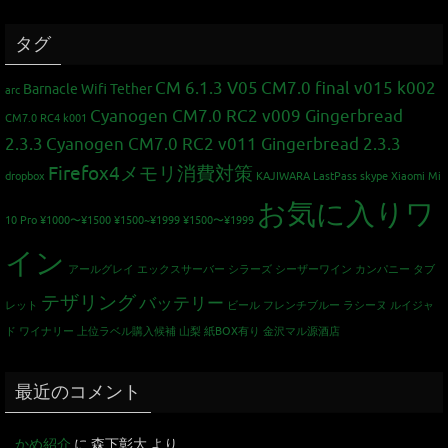
タグ
CM 6.1.3 V05
CM7.0 final v015 k002
Barnacle Wifi Tether
arc
Cyanogen CM7.0 RC2 v009 Gingerbread
CM7.0 RC4 k001
2.3.3
Cyanogen CM7.0 RC2 v011 Gingerbread 2.3.3
Firefox4メモリ消費対策
dropbox
KAJIWARA
LastPass
skype
Xiaomi Mi
お気に入りワ
10 Pro
¥1000〜¥1500
¥1500~¥1999
¥1500〜¥1999
イン
アールグレイ
エックスサーバー
シラーズ
シーザーワイン カンパニー
タブ
テザリング
バッテリー
レット
ビール
フレンチブルー
ラシーヌ
ルイジャ
ド
ワイナリー
上位ラベル購入候補
山梨
紙BOX有り
金沢マル源酒店
最近のコメント
かめ紹介
に
森下彰大
より