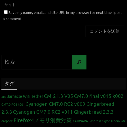
Save my name, email, and site URL in my browser for next time I post
a comment.
タグ
CM 6.1.3 V05
CM7.0 final v015 k002
Barnacle Wifi Tether
arc
Cyanogen CM7.0 RC2 v009 Gingerbread
CM7.0 RC4 k001
2.3.3
Cyanogen CM7.0 RC2 v011 Gingerbread 2.3.3
Firefox4メモリ消費対策
dropbox
KAJIWARA
LastPass
skype
Xiaomi Mi