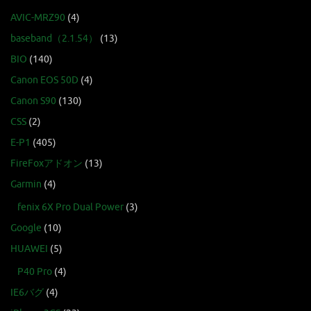
AVIC-MRZ90
(4)
baseband（2.1.54）
(13)
BIO
(140)
Canon EOS 50D
(4)
Canon S90
(130)
CSS
(2)
E-P1
(405)
FireFoxアドオン
(13)
Garmin
(4)
fenix 6X Pro Dual Power
(3)
Google
(10)
HUAWEI
(5)
P40 Pro
(4)
IE6バグ
(4)