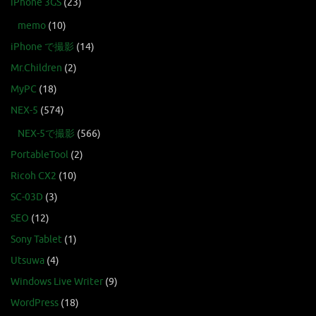
iPhone 3GS
(23)
memo
(10)
iPhone で撮影
(14)
Mr.Children
(2)
MyPC
(18)
NEX-5
(574)
NEX-5で撮影
(566)
PortableTool
(2)
Ricoh CX2
(10)
SC-03D
(3)
SEO
(12)
Sony Tablet
(1)
Utsuwa
(4)
Windows Live Writer
(9)
WordPress
(18)