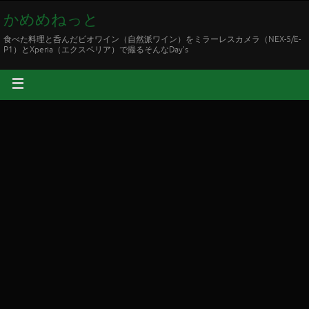
かめめねっと
食べた料理と呑んだビオワイン（自然派ワイン）をミラーレスカメラ（NEX-5/E-
P1）とXperia（エクスペリア）で撮るそんなDay's