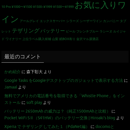
お気に入りワ
10 Pro
¥1000〜¥1500
¥1500~¥1999
¥1500〜¥1999
イン
アールグレイ
エックスサーバー
シラーズ
シーザーワイン カンパニー
タブ
テザリング
バッテリー
レット
ビール
フレンチブルー
ラシーヌ
ルイジャ
ド
ワイナリー
上位ラベル購入候補
山梨
紙BOX有り
金沢マル源酒店
最近のコメント
かめ紹介
に
森下彰大
より
Google Tasks をGoogleデスクトップのガジェットで表示する方法
に
Jamaal
より
無料でアメリカの電話番号を取得できる「Whistle Phone」をイン
ストール
に
soft play
より
バッテリー 2650mAh の威力は？（純正1500mAhと比較）
に
Pocket WiFi S II （S41HW）のバッテリー交換 | Hiroaki's blog
より
Xperia で テザリング してみた１（PdaNet編）
に
docomoと