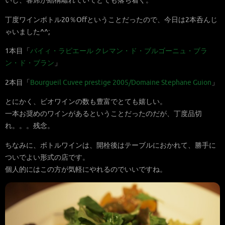
いし、客席が結構離れていてとても落ち着く。
丁度ワインボトル20％Offということだったので、今日は2本呑んじ
ゃいました^^;
1本目「
バイィ・ラピエール クレマン・ド・ブルゴーニュ・ブラ
ン・ド・ブラン
」
2本目「
Bourgueil Cuvee prestige 2005/Domaine Stephane Guion
」
とにかく、ビオワインの数も豊富でとても嬉しい。
一本お奨めのワインがあるということだったのだが、丁度品切
れ。。。残念。
ちなみに、ボトルワインは、開栓後はテーブルにおかれて、勝手に
ついでよい形式の店です。
個人的にはこの方が気軽にやれるのでいいですね。