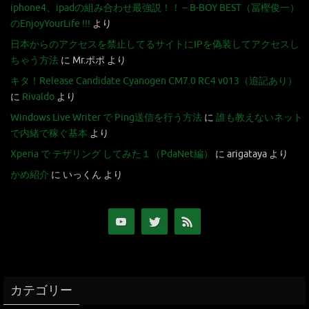
iphone4、ipadの組み合わせ最強説！！ – B-BOY BEST（冨樫俊一）
のEnjoyYourLife !!!
より
日本からのアクセスを禁止してるサイトにIPを偽装してアクセスし
ちゃう方法
に
Mr.ポポ
より
キタ！Release Candidate Cyanogen CM7.0 RC4 v013（追記あり）
に
Rivaldo
より
Windows Live Writer で Ping送信を行う方法
に
誰も教えないネット
で内緒で稼ぐ基本
より
Xperia で テザリング してみた１（PdaNet編）
に
arigataya
より
かめ紹介
に
いっくん
より
カテゴリー