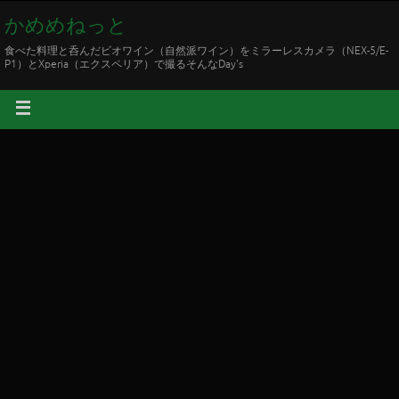
かめめねっと
食べた料理と呑んだビオワイン（自然派ワイン）をミラーレスカメラ（NEX-5/E-
P1）とXperia（エクスペリア）で撮るそんなDay's