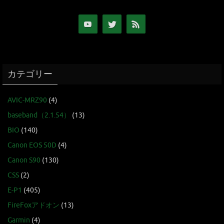
カテゴリー
AVIC-MRZ90
(4)
baseband（2.1.54）
(13)
BIO
(140)
Canon EOS 50D
(4)
Canon S90
(130)
CSS
(2)
E-P1
(405)
FireFoxアドオン
(13)
Garmin
(4)