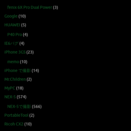
fenix 6X Pro Dual Power
(3)
Google
(10)
HUAWEI
(5)
P40 Pro
(4)
IE6バグ
(4)
iPhone 3GS
(23)
memo
(10)
iPhone で撮影
(14)
Mr.Children
(2)
MyPC
(18)
NEX-5
(574)
NEX-5で撮影
(566)
PortableTool
(2)
Ricoh CX2
(10)