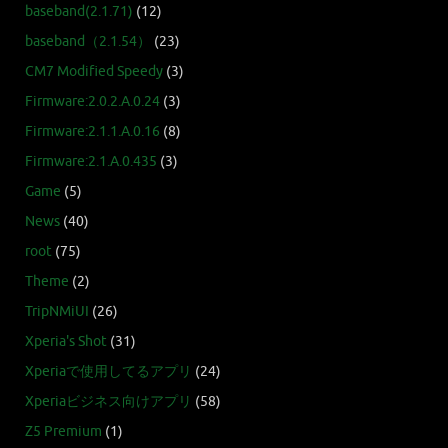
baseband(2.1.71)
(12)
baseband（2.1.54）
(23)
CM7 Modified Speedy
(3)
Firmware:2.0.2.A.0.24
(3)
Firmware:2.1.1.A.0.16
(8)
Firmware:2.1.A.0.435
(3)
Game
(5)
News
(40)
root
(75)
Theme
(2)
TripNMiUI
(26)
Xperia's Shot
(31)
Xperiaで使用してるアプリ
(24)
Xperiaビジネス向けアプリ
(58)
Z5 Premium
(1)