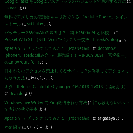
Google Tasks をGoogleデスクトップのガジェットで表示する方法
に
Jamaal
より
無料でアメリカの電話番号を取得できる「Whistle Phone」をイン
ストール
に
soft play
より
バッテリー 2650mAh の威力は？（純正1500mAhと比較）
に
Pocket WiFi S II （S41HW）のバッテリー交換 | Hiroaki's blog
より
Xperia で テザリング してみた１（PdaNet編）
に
docomoと
iphone4、ipadの組み合わせ最強説！！ – B-BOY BEST（冨樫俊一）
のEnjoyYourLife !!!
より
日本からのアクセスを禁止してるサイトにIPを偽装してアクセスし
ちゃう方法
に
Mr.ポポ
より
キタ！Release Candidate Cyanogen CM7.0 RC4 v013（追記あり）
に
Rivaldo
より
Windows Live Writer で Ping送信を行う方法
に
誰も教えないネット
で内緒で稼ぐ基本
より
Xperia で テザリング してみた１（PdaNet編）
に
arigataya
より
かめ紹介
に
いっくん
より