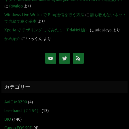
に
Rivaldo
より
Windows Live Writer で Ping送信を行う方法
に
誰も教えないネット
で内緒で稼ぐ基本
より
Xperia で テザリング してみた１（PdaNet編）
に
arigataya
より
かめ紹介
に
いっくん
より
カテゴリー
AVIC-MRZ90
(4)
baseband（2.1.54）
(13)
BIO
(140)
Canon EOS 50D
(4)