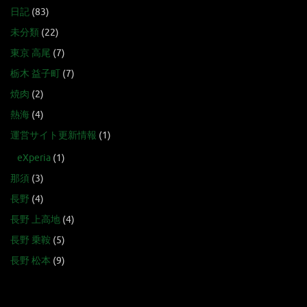
日記
(83)
未分類
(22)
東京 高尾
(7)
栃木 益子町
(7)
焼肉
(2)
熱海
(4)
運営サイト更新情報
(1)
eXperia
(1)
那須
(3)
長野
(4)
長野 上高地
(4)
長野 乗鞍
(5)
長野 松本
(9)