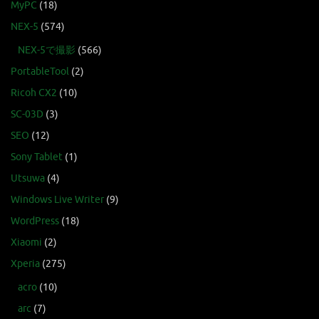
MyPC
(18)
NEX-5
(574)
NEX-5で撮影
(566)
PortableTool
(2)
Ricoh CX2
(10)
SC-03D
(3)
SEO
(12)
Sony Tablet
(1)
Utsuwa
(4)
Windows Live Writer
(9)
WordPress
(18)
Xiaomi
(2)
Xperia
(275)
acro
(10)
arc
(7)