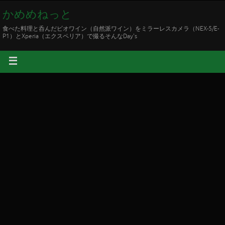
かめめねっと
食べた料理と呑んだビオワイン（自然派ワイン）をミラーレスカメラ（NEX-5/E-
P1）とXperia（エクスペリア）で撮るそんなDay's