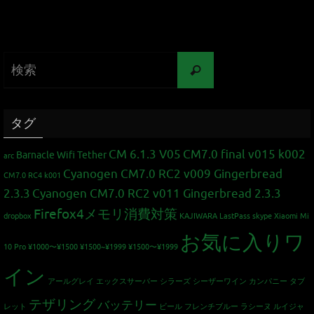
タグ
CM 6.1.3 V05
CM7.0 final v015 k002
Barnacle Wifi Tether
arc
Cyanogen CM7.0 RC2 v009 Gingerbread
CM7.0 RC4 k001
2.3.3
Cyanogen CM7.0 RC2 v011 Gingerbread 2.3.3
Firefox4メモリ消費対策
dropbox
KAJIWARA
LastPass
skype
Xiaomi Mi
お気に入りワ
10 Pro
¥1000〜¥1500
¥1500~¥1999
¥1500〜¥1999
イン
アールグレイ
エックスサーバー
シラーズ
シーザーワイン カンパニー
タブ
テザリング
バッテリー
レット
ビール
フレンチブルー
ラシーヌ
ルイジャ