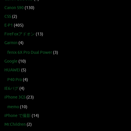
Canon S90
(130)
CSS
(2)
E-P1
(405)
FireFoxアドオン
(13)
Garmin
(4)
fenix 6X Pro Dual Power
(3)
Google
(10)
HUAWEI
(5)
P40 Pro
(4)
IE6バグ
(4)
iPhone 3GS
(23)
memo
(10)
iPhone で撮影
(14)
Mr.Children
(2)