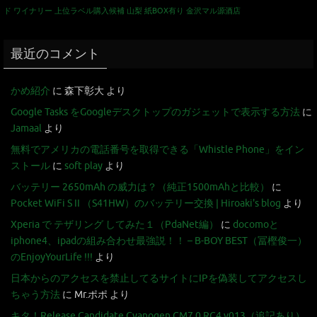
ド
ワイナリー
上位ラベル購入候補
山梨
紙BOX有り
金沢マル源酒店
最近のコメント
かめ紹介
に
森下彰大
より
Google Tasks をGoogleデスクトップのガジェットで表示する方法
に
Jamaal
より
無料でアメリカの電話番号を取得できる「Whistle Phone」をイン
ストール
に
soft play
より
バッテリー 2650mAh の威力は？（純正1500mAhと比較）
に
Pocket WiFi S II （S41HW）のバッテリー交換 | Hiroaki's blog
より
Xperia で テザリング してみた１（PdaNet編）
に
docomoと
iphone4、ipadの組み合わせ最強説！！ – B-BOY BEST（冨樫俊一）
のEnjoyYourLife !!!
より
日本からのアクセスを禁止してるサイトにIPを偽装してアクセスし
ちゃう方法
に
Mr.ポポ
より
キタ！Release Candidate Cyanogen CM7.0 RC4 v013（追記あり）