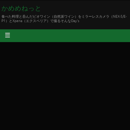
かめめねっと
食べた料理と呑んだビオワイン（自然派ワイン）をミラーレスカメラ（NEX-5/E-
P1）とXperia（エクスペリア）で撮るそんなDay's