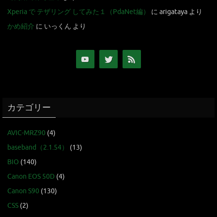
Xperia で テザリング してみた１（PdaNet編）
に
arigataya
より
かめ紹介
に
いっくん
より
カテゴリー
AVIC-MRZ90
(4)
baseband（2.1.54）
(13)
BIO
(140)
Canon EOS 50D
(4)
Canon S90
(130)
CSS
(2)