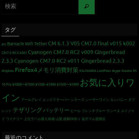
タグ
CM 6.1.3 V05
CM7.0 final v015 k002
Barnacle Wifi Tether
arc
Cyanogen CM7.0 RC2 v009 Gingerbread
CM7.0 RC4 k001
2.3.3
Cyanogen CM7.0 RC2 v011 Gingerbread 2.3.3
Firefox4メモリ消費対策
dropbox
KAJIWARA
LastPass
skype
Xiaomi Mi
お気に入りワ
10 Pro
¥1000〜¥1500
¥1500~¥1999
¥1500〜¥1999
イン
アールグレイ
エックスサーバー
シラーズ
シーザーワイン カンパニー
タブ
テザリング
バッテリー
レット
ビール
フレンチブルー
ラシーヌ
ルイジャ
ド
ワイナリー
上位ラベル購入候補
山梨
紙BOX有り
金沢マル源酒店
最近のコメント