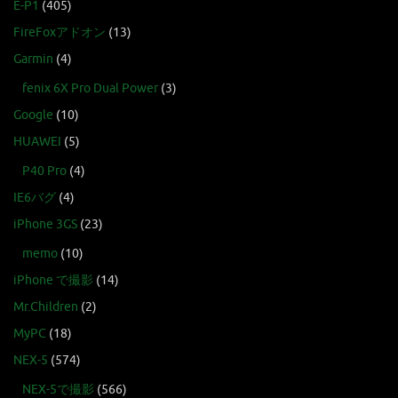
E-P1
(405)
FireFoxアドオン
(13)
Garmin
(4)
fenix 6X Pro Dual Power
(3)
Google
(10)
HUAWEI
(5)
P40 Pro
(4)
IE6バグ
(4)
iPhone 3GS
(23)
memo
(10)
iPhone で撮影
(14)
Mr.Children
(2)
MyPC
(18)
NEX-5
(574)
NEX-5で撮影
(566)