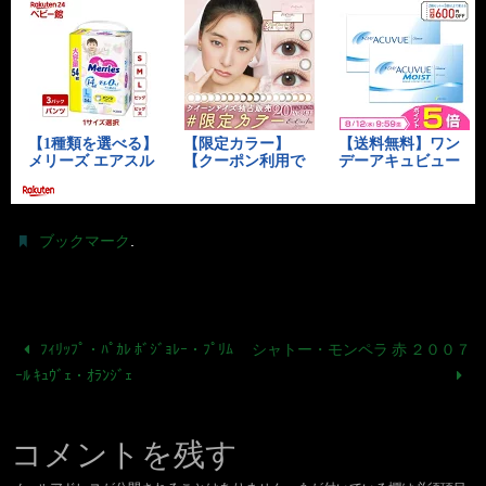
.
ブックマーク
ﾌｨﾘｯﾌﾟ・ﾊﾟｶﾚ ﾎﾞｼﾞｮﾚｰ・ﾌﾟﾘﾑ
シャトー・モンペラ 赤 ２００７
ｰﾙ ｷｭｳﾞｪ・ｵﾗﾝｼﾞｪ
コメントを残す