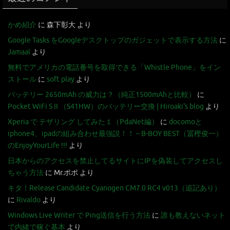
かめ紹介
に
森下彰大
より
Google Tasks をGoogleデスクトップのガジェットで表示する方法
に
Jamaal
より
無料でアメリカの電話番号を取得できる「Whistle Phone」をイン
ストール
に
soft play
より
バッテリー 2650mAh の威力は？（純正1500mAhと比較）
に
Pocket WiFi S II （S41HW）のバッテリー交換 | Hiroaki's blog
より
Xperia で テザリング してみた１（PdaNet編）
に
docomoと
iphone4、ipadの組み合わせ最強説！！ – B-BOY BEST（冨樫俊一）
のEnjoyYourLife !!!
より
日本からのアクセスを禁止してるサイトにIPを偽装してアクセスし
ちゃう方法
に
Mr.ポポ
より
キタ！Release Candidate Cyanogen CM7.0 RC4 v013（追記あり）
に
Rivaldo
より
Windows Live Writer で Ping送信を行う方法
に
誰も教えないネット
で内緒で稼ぐ基本
より