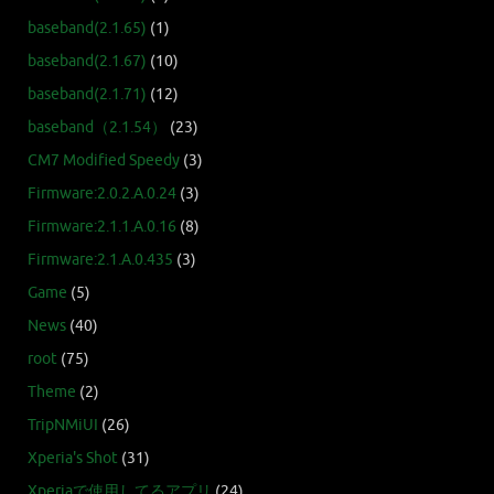
baseband(2.1.65)
(1)
baseband(2.1.67)
(10)
baseband(2.1.71)
(12)
baseband（2.1.54）
(23)
CM7 Modified Speedy
(3)
Firmware:2.0.2.A.0.24
(3)
Firmware:2.1.1.A.0.16
(8)
Firmware:2.1.A.0.435
(3)
Game
(5)
News
(40)
root
(75)
Theme
(2)
TripNMiUI
(26)
Xperia's Shot
(31)
Xperiaで使用してるアプリ
(24)