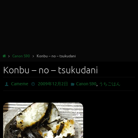
Canon S90
Konbu – no – tsukudani
Konbu – no – tsukudani
,
Cameme
2009年12月2日
Canon S90
うちごはん