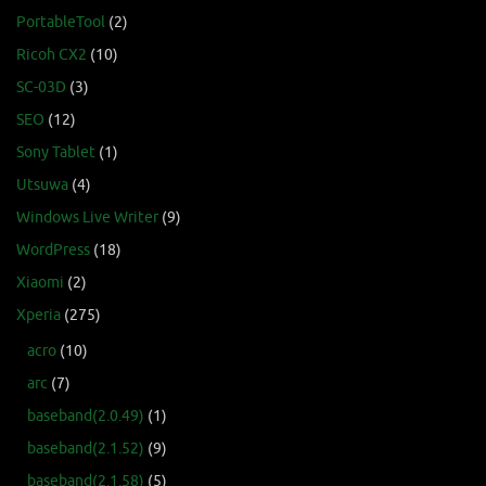
PortableTool
(2)
Ricoh CX2
(10)
SC-03D
(3)
SEO
(12)
Sony Tablet
(1)
Utsuwa
(4)
Windows Live Writer
(9)
WordPress
(18)
Xiaomi
(2)
Xperia
(275)
acro
(10)
arc
(7)
baseband(2.0.49)
(1)
baseband(2.1.52)
(9)
baseband(2.1.58)
(5)