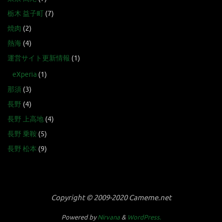
栃木 益子町
(7)
焼肉
(2)
熱海
(4)
運営サイト更新情報
(1)
eXperia
(1)
那須
(3)
長野
(4)
長野 上高地
(4)
長野 乗鞍
(5)
長野 松本
(9)
Copyright © 2009-2020 Cameme.net
Powered by
Nirvana
&
WordPress.