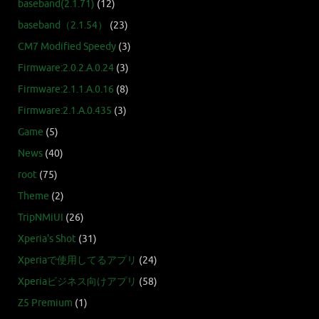
baseband(2.1.71)
(12)
baseband（2.1.54）
(23)
CM7 Modified Speedy
(3)
Firmware:2.0.2.A.0.24
(3)
Firmware:2.1.1.A.0.16
(8)
Firmware:2.1.A.0.435
(3)
Game
(5)
News
(40)
root
(75)
Theme
(2)
TripNMiUI
(26)
Xperia's Shot
(31)
Xperiaで使用してるアプリ
(24)
Xperiaビジネス向けアプリ
(58)
Z5 Premium
(1)