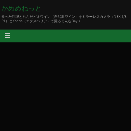
かめめねっと
食べた料理と呑んだビオワイン（自然派ワイン）をミラーレスカメラ（NEX-5/E-
P1）とXperia（エクスペリア）で撮るそんなDay's