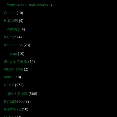
fenix 6X Pro Dual Power
(3)
Google
(10)
HUAWEI
(5)
P40 Pro
(4)
IE6バグ
(4)
iPhone 3GS
(23)
memo
(10)
iPhone で撮影
(14)
Mr.Children
(2)
MyPC
(18)
NEX-5
(574)
NEX-5で撮影
(566)
PortableTool
(2)
Ricoh CX2
(10)