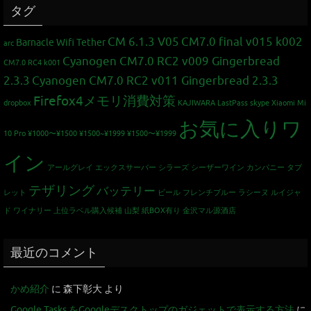
タグ
CM 6.1.3 V05
CM7.0 final v015 k002
Barnacle Wifi Tether
arc
Cyanogen CM7.0 RC2 v009 Gingerbread
CM7.0 RC4 k001
2.3.3
Cyanogen CM7.0 RC2 v011 Gingerbread 2.3.3
Firefox4メモリ消費対策
dropbox
KAJIWARA
LastPass
skype
Xiaomi Mi
お気に入りワ
10 Pro
¥1000〜¥1500
¥1500~¥1999
¥1500〜¥1999
イン
アールグレイ
エックスサーバー
シラーズ
シーザーワイン カンパニー
タブ
テザリング
バッテリー
レット
ビール
フレンチブルー
ラシーヌ
ルイジャ
ド
ワイナリー
上位ラベル購入候補
山梨
紙BOX有り
金沢マル源酒店
最近のコメント
かめ紹介
に
森下彰大
より
Google Tasks をGoogleデスクトップのガジェットで表示する方法
に