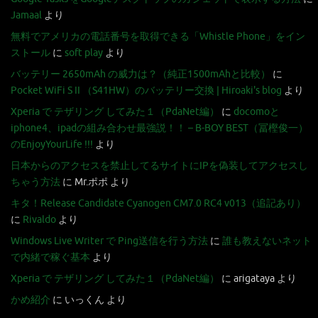
Jamaal
より
無料でアメリカの電話番号を取得できる「Whistle Phone」をイン
ストール
に
soft play
より
バッテリー 2650mAh の威力は？（純正1500mAhと比較）
に
Pocket WiFi S II （S41HW）のバッテリー交換 | Hiroaki's blog
より
Xperia で テザリング してみた１（PdaNet編）
に
docomoと
iphone4、ipadの組み合わせ最強説！！ – B-BOY BEST（冨樫俊一）
のEnjoyYourLife !!!
より
日本からのアクセスを禁止してるサイトにIPを偽装してアクセスし
ちゃう方法
に
Mr.ポポ
より
キタ！Release Candidate Cyanogen CM7.0 RC4 v013（追記あり）
に
Rivaldo
より
Windows Live Writer で Ping送信を行う方法
に
誰も教えないネット
で内緒で稼ぐ基本
より
Xperia で テザリング してみた１（PdaNet編）
に
arigataya
より
かめ紹介
に
いっくん
より