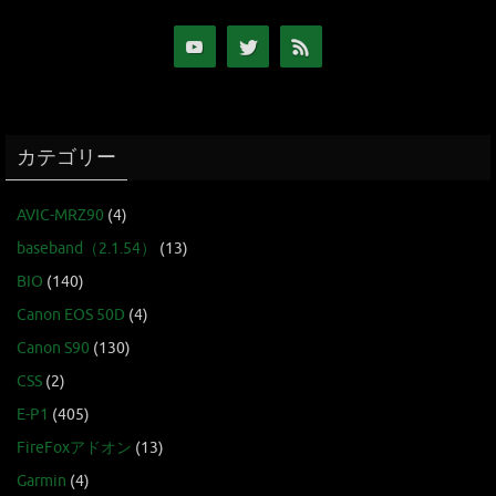
カテゴリー
AVIC-MRZ90
(4)
baseband（2.1.54）
(13)
BIO
(140)
Canon EOS 50D
(4)
Canon S90
(130)
CSS
(2)
E-P1
(405)
FireFoxアドオン
(13)
Garmin
(4)