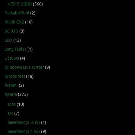
NEX-5で撮影
(566)
PortableTool
(2)
Ricoh CX2
(10)
SC-03D
(3)
SEO
(12)
Sony Tablet
(1)
Utsuwa
(4)
Windows Live Writer
(9)
WordPress
(18)
Xiaomi
(2)
Xperia
(275)
acro
(10)
arc
(7)
baseband(2.0.49)
(1)
baseband(2.1.52)
(9)