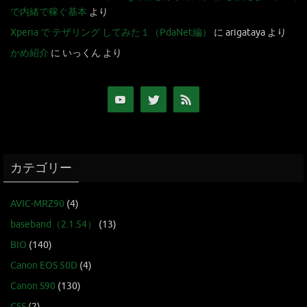
で内緒で稼ぐ基本
より
Xperia で テザリング してみた１（PdaNet編）
に
arigataya
より
かめ紹介
に
いっくん
より
カテゴリー
AVIC-MRZ90
(4)
baseband（2.1.54）
(13)
BIO
(140)
Canon EOS 50D
(4)
Canon S90
(130)
CSS
(2)