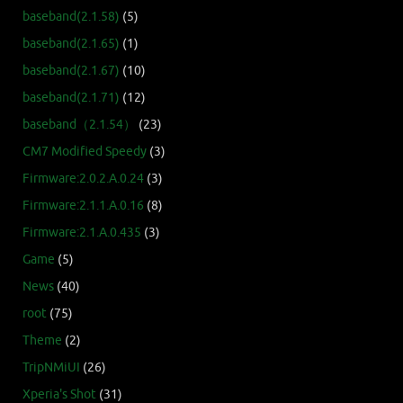
baseband(2.1.58)
(5)
baseband(2.1.65)
(1)
baseband(2.1.67)
(10)
baseband(2.1.71)
(12)
baseband（2.1.54）
(23)
CM7 Modified Speedy
(3)
Firmware:2.0.2.A.0.24
(3)
Firmware:2.1.1.A.0.16
(8)
Firmware:2.1.A.0.435
(3)
Game
(5)
News
(40)
root
(75)
Theme
(2)
TripNMiUI
(26)
Xperia's Shot
(31)