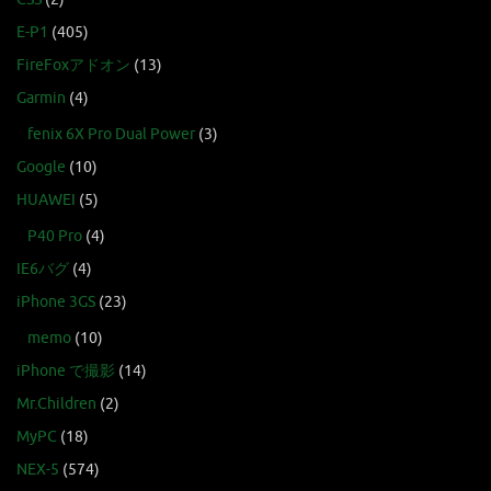
E-P1
(405)
FireFoxアドオン
(13)
Garmin
(4)
fenix 6X Pro Dual Power
(3)
Google
(10)
HUAWEI
(5)
P40 Pro
(4)
IE6バグ
(4)
iPhone 3GS
(23)
memo
(10)
iPhone で撮影
(14)
Mr.Children
(2)
MyPC
(18)
NEX-5
(574)