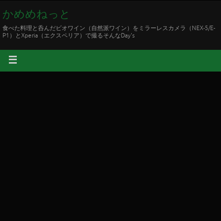
かめめねっと
食べた料理と呑んだビオワイン（自然派ワイン）をミラーレスカメラ（NEX-5/E-
P1）とXperia（エクスペリア）で撮るそんなDay's