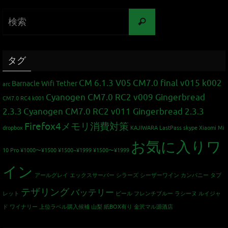
タグ
CM 6.1.3 V05
CM7.0 final v015 k002
Barnacle Wifi Tether
arc
Cyanogen CM7.0 RC2 v009 Gingerbread
CM7.0 RC4 k001
2.3.3
Cyanogen CM7.0 RC2 v011 Gingerbread 2.3.3
Firefox4メモリ消費対策
dropbox
KAJIWARA
LastPass
skype
Xiaomi Mi
お気に入りワ
10 Pro
¥1000〜¥1500
¥1500~¥1999
¥1500〜¥1999
イン
アールグレイ
エックスサーバー
シラーズ
シーザーワイン カンパニー
タブ
テザリング
バッテリー
レット
ビール
フレンチブルー
ラシーヌ
ルイジャ
ド
ワイナリー
上位ラベル購入候補
山梨
紙BOX有り
金沢マル源酒店