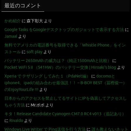
最近のコメント
かめ紹介
に
森下彰大
より
Google Tasks をGoogleデスクトップのガジェットで表示する方法
に
Jamaal
より
無料でアメリカの電話番号を取得できる「Whistle Phone」をイン
ストール
に
soft play
より
バッテリー 2650mAh の威力は？（純正1500mAhと比較）
に
Pocket WiFi S II （S41HW）のバッテリー交換 | Hiroaki's blog
より
Xperia で テザリング してみた１（PdaNet編）
に
docomoと
iphone4、ipadの組み合わせ最強説！！ – B-BOY BEST（冨樫俊一）
のEnjoyYourLife !!!
より
日本からのアクセスを禁止してるサイトにIPを偽装してアクセスし
ちゃう方法
に
Mr.ポポ
より
キタ！Release Candidate Cyanogen CM7.0 RC4 v013（追記あり）
に
Rivaldo
より
Windows Live Writer で Ping送信を行う方法
に
誰も教えないネット