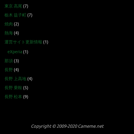
東京 高尾
(7)
栃木 益子町
(7)
焼肉
(2)
熱海
(4)
運営サイト更新情報
(1)
eXperia
(1)
那須
(3)
長野
(4)
長野 上高地
(4)
長野 乗鞍
(5)
長野 松本
(9)
Copyright © 2009-2020 Cameme.net