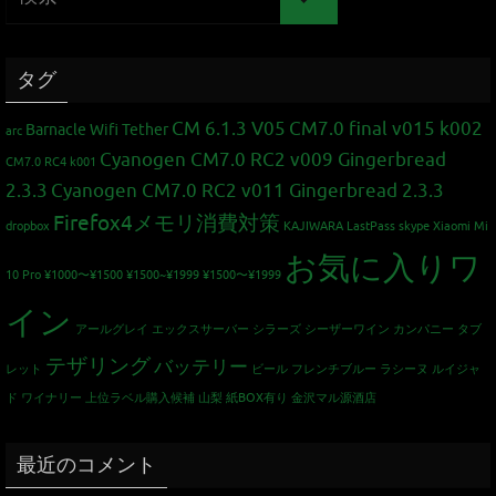
タグ
CM 6.1.3 V05
CM7.0 final v015 k002
Barnacle Wifi Tether
arc
Cyanogen CM7.0 RC2 v009 Gingerbread
CM7.0 RC4 k001
2.3.3
Cyanogen CM7.0 RC2 v011 Gingerbread 2.3.3
Firefox4メモリ消費対策
dropbox
KAJIWARA
LastPass
skype
Xiaomi Mi
お気に入りワ
10 Pro
¥1000〜¥1500
¥1500~¥1999
¥1500〜¥1999
イン
アールグレイ
エックスサーバー
シラーズ
シーザーワイン カンパニー
タブ
テザリング
バッテリー
レット
ビール
フレンチブルー
ラシーヌ
ルイジャ
ド
ワイナリー
上位ラベル購入候補
山梨
紙BOX有り
金沢マル源酒店
最近のコメント