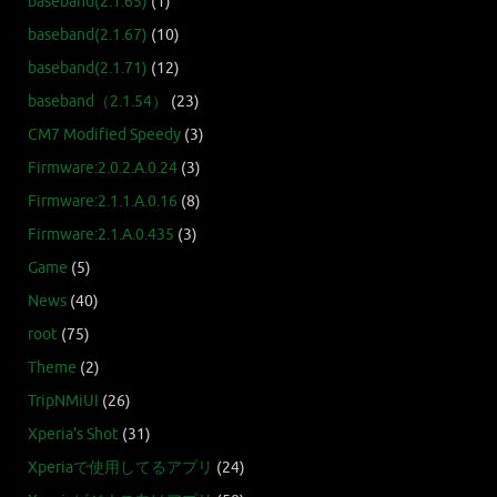
baseband(2.1.65)
(1)
baseband(2.1.67)
(10)
baseband(2.1.71)
(12)
baseband（2.1.54）
(23)
CM7 Modified Speedy
(3)
Firmware:2.0.2.A.0.24
(3)
Firmware:2.1.1.A.0.16
(8)
Firmware:2.1.A.0.435
(3)
Game
(5)
News
(40)
root
(75)
Theme
(2)
TripNMiUI
(26)
Xperia's Shot
(31)
Xperiaで使用してるアプリ
(24)