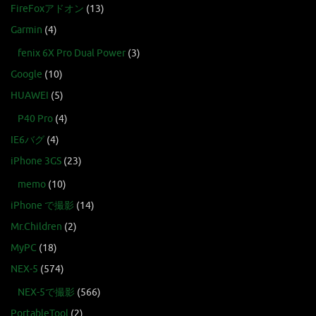
FireFoxアドオン
(13)
Garmin
(4)
fenix 6X Pro Dual Power
(3)
Google
(10)
HUAWEI
(5)
P40 Pro
(4)
IE6バグ
(4)
iPhone 3GS
(23)
memo
(10)
iPhone で撮影
(14)
Mr.Children
(2)
MyPC
(18)
NEX-5
(574)
NEX-5で撮影
(566)
PortableTool
(2)