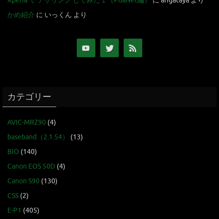
Xperia で テザリング してみた１（PdaNet編）
に
arigataya
より
かめ紹介
に
いっくん
より
カテゴリー
AVIC-MRZ90
(4)
baseband（2.1.54）
(13)
BIO
(140)
Canon EOS 50D
(4)
Canon S90
(130)
CSS
(2)
E-P1
(405)