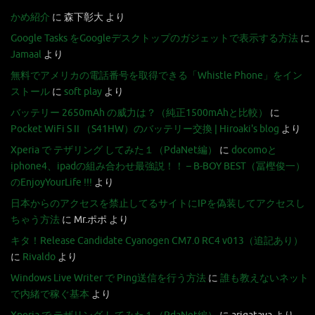
かめ紹介
に
森下彰大
より
Google Tasks をGoogleデスクトップのガジェットで表示する方法
に
Jamaal
より
無料でアメリカの電話番号を取得できる「Whistle Phone」をイン
ストール
に
soft play
より
バッテリー 2650mAh の威力は？（純正1500mAhと比較）
に
Pocket WiFi S II （S41HW）のバッテリー交換 | Hiroaki's blog
より
Xperia で テザリング してみた１（PdaNet編）
に
docomoと
iphone4、ipadの組み合わせ最強説！！ – B-BOY BEST（冨樫俊一）
のEnjoyYourLife !!!
より
日本からのアクセスを禁止してるサイトにIPを偽装してアクセスし
ちゃう方法
に
Mr.ポポ
より
キタ！Release Candidate Cyanogen CM7.0 RC4 v013（追記あり）
に
Rivaldo
より
Windows Live Writer で Ping送信を行う方法
に
誰も教えないネット
で内緒で稼ぐ基本
より