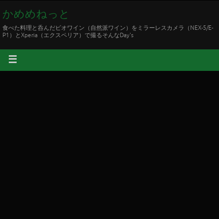
かめめねっと
食べた料理と呑んだビオワイン（自然派ワイン）をミラーレスカメラ（NEX-5/E-
P1）とXperia（エクスペリア）で撮るそんなDay's