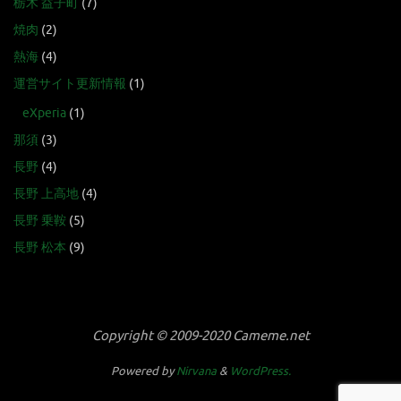
栃木 益子町
(7)
焼肉
(2)
熱海
(4)
運営サイト更新情報
(1)
eXperia
(1)
那須
(3)
長野
(4)
長野 上高地
(4)
長野 乗鞍
(5)
長野 松本
(9)
Copyright © 2009-2020 Cameme.net
Powered by
Nirvana
&
WordPress.