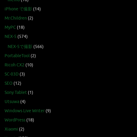
iPhone で撮影
(14)
Mr.Children
(2)
MyPC
(18)
NEX-5
(574)
NEX-5で撮影
(566)
PortableTool
(2)
Ricoh CX2
(10)
SC-03D
(3)
SEO
(12)
Sony Tablet
(1)
Utsuwa
(4)
Windows Live Writer
(9)
WordPress
(18)
Xiaomi
(2)