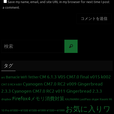
Save my name, email, and site URL in my browser for next time I post
a comment.
タグ
CM 6.1.3 V05
CM7.0 final v015 k002
Barnacle Wifi Tether
arc
Cyanogen CM7.0 RC2 v009 Gingerbread
CM7.0 RC4 k001
2.3.3
Cyanogen CM7.0 RC2 v011 Gingerbread 2.3.3
Firefox4メモリ消費対策
dropbox
KAJIWARA
LastPass
skype
Xiaomi Mi
お気に入りワ
10 Pro
¥1000〜¥1500
¥1500~¥1999
¥1500〜¥1999