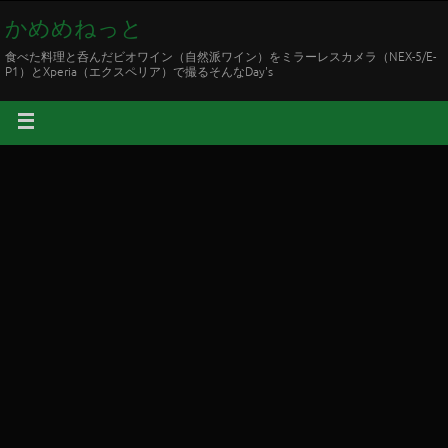
かめめねっと
食べた料理と呑んだビオワイン（自然派ワイン）をミラーレスカメラ（NEX-5/E-
P1）とXperia（エクスペリア）で撮るそんなDay's