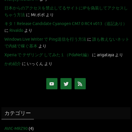
日本からのアクセスを禁止してるサイトにIPを偽装してアクセスし
ちゃう方法
に
Mr.ポポ
より
キタ！Release Candidate Cyanogen CM7.0 RC4 v013（追記あり）
に
Rivaldo
より
Windows Live Writer で Ping送信を行う方法
に
誰も教えないネット
で内緒で稼ぐ基本
より
Xperia で テザリング してみた１（PdaNet編）
に
arigataya
より
かめ紹介
に
いっくん
より
カテゴリー
AVIC-MRZ90
(4)