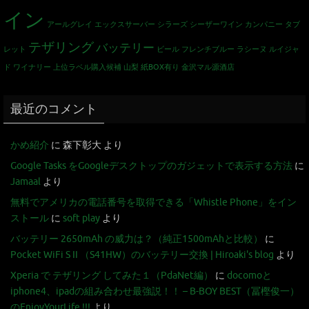
イン
アールグレイ
エックスサーバー
シラーズ
シーザーワイン カンパニー
タブ
テザリング
バッテリー
レット
ビール
フレンチブルー
ラシーヌ
ルイジャ
ド
ワイナリー
上位ラベル購入候補
山梨
紙BOX有り
金沢マル源酒店
最近のコメント
かめ紹介
に
森下彰大
より
Google Tasks をGoogleデスクトップのガジェットで表示する方法
に
Jamaal
より
無料でアメリカの電話番号を取得できる「Whistle Phone」をイン
ストール
に
soft play
より
バッテリー 2650mAh の威力は？（純正1500mAhと比較）
に
Pocket WiFi S II （S41HW）のバッテリー交換 | Hiroaki's blog
より
Xperia で テザリング してみた１（PdaNet編）
に
docomoと
iphone4、ipadの組み合わせ最強説！！ – B-BOY BEST（冨樫俊一）
のEnjoyYourLife !!!
より