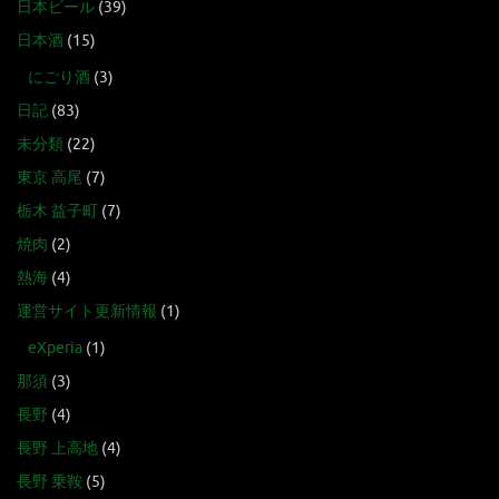
日本ビール
(39)
日本酒
(15)
にごり酒
(3)
日記
(83)
未分類
(22)
東京 高尾
(7)
栃木 益子町
(7)
焼肉
(2)
熱海
(4)
運営サイト更新情報
(1)
eXperia
(1)
那須
(3)
長野
(4)
長野 上高地
(4)
長野 乗鞍
(5)