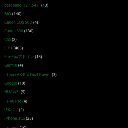
baseband（2.1.54）
(13)
BIO
(140)
Canon EOS 50D
(4)
Canon S90
(130)
CSS
(2)
E-P1
(405)
FireFoxアドオン
(13)
Garmin
(4)
fenix 6X Pro Dual Power
(3)
Google
(10)
HUAWEI
(5)
P40 Pro
(4)
IE6バグ
(4)
iPhone 3GS
(23)
memo
(10)