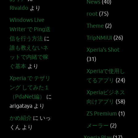
News
(40)
Rivaldo
より
root
(75)
Windows Live
Theme
(2)
Writer で Ping送
TripNMiUI
(26)
信を行う方法
に
誰も教えないネ
Xperia's Shot
ットで内緒で稼
(31)
ぐ基本
より
Xperiaで使用し
Xperia で テザリ
てるアプリ
(24)
ング してみた１
Xperiaビジネス
（PdaNet編）
に
向けアプリ
(58)
arigataya
より
Z5 Premium
(1)
かめ紹介
に
いっ
メーラー
(2)
くん
より
Xperia Play
(17)