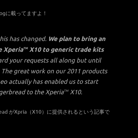
tBlogに載ってますよ！
this has changed.
We plan to bring an
he
Xperia
X10
to generic trade kits
TM
d your requests all along but until
. The great work on our 2011 products
eo actually has enabled us to start
ngerbread to the Xperia
X10.
TM
ad がXpria（X10）に提供されるという記事で