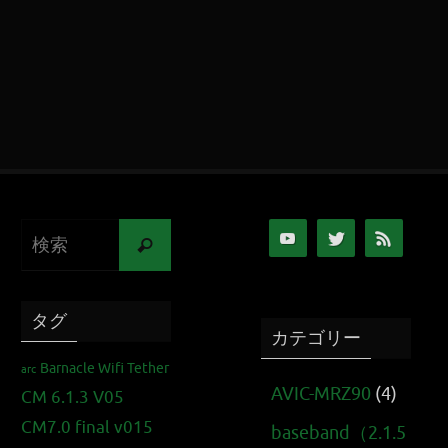
タグ
カテゴリー
Barnacle Wifi Tether
arc
AVIC-MRZ90
(4)
CM 6.1.3 V05
CM7.0 final v015
baseband（2.1.5