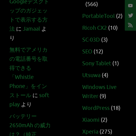
Googleデスクト
(566)
ップのガジェッ
PortableTool
(2)
トで表示する方
Ricoh CX2
(10)
法
に
Jamaal
よ
り
SC-03D
(3)
無料でアメリカ
SEO
(12)
の電話番号を取
Sony Tablet
(1)
得できる
Utsuwa
(4)
「Whistle
Phone」をイン
Windows Live
ストール
に
soft
Writer
(9)
play
より
WordPress
(18)
バッテリー
Xiaomi
(2)
2650mAh の威力
Xperia
(275)
は？（純正