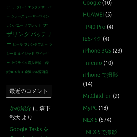
Google
(10)
アールグレイ
エックスサーバ
HUAWEI
(5)
ー
シラーズ
シーザーワイン
テ
カンパニー
タブレット
P40 Pro
(4)
ザリング
バッテリ
IE6バグ
(4)
ー
ビール
フレンチブルー
ラ
iPhone 3GS
(23)
シーヌ
ルイジャド
ワイナリ
memo
(10)
ー
上位ラベル購入候補
山梨
紙BOX有り
金沢マル源酒店
iPhone で撮影
(14)
最近のコメント
Mr.Children
(2)
MyPC
(18)
かめ紹介
に
森下
彰大
より
NEX-5
(574)
Google Tasks を
NEX-5で撮影