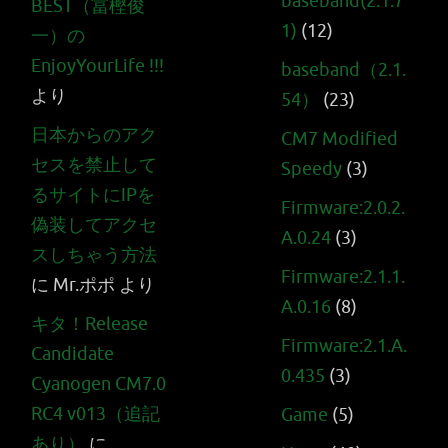
baseband(2.1.7
BEST（冨樫俊
1)
(12)
一）の
EnjoyYourLife !!!
baseband（2.1.
より
54）
(23)
日本からのアク
CM7 Modified
セスを禁止して
Speedy
(3)
るサイトにIPを
Firmware:2.0.2.
偽装してアクセ
A.0.24
(3)
スしちゃう方法
Firmware:2.1.1.
に
Mr.ポポ
より
A.0.16
(8)
キタ！Release
Firmware:2.1.A.
Candidate
0.435
(3)
Cyanogen CM7.0
RC4 v013（追記
Game
(5)
あり）
に