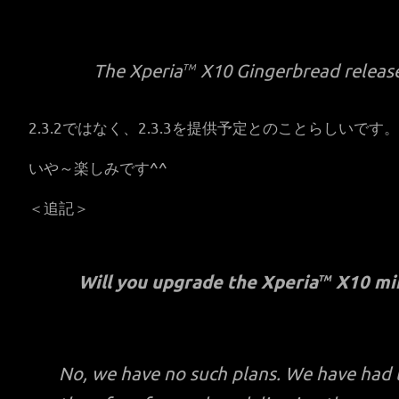
The Xperia
X10 Gingerbread release 
TM
2.3.2ではなく、2.3.3を提供予定とのことらしいです。
いや～楽しみです^^
＜追記＞
Will you upgrade the Xperia
X10
mi
TM
No, we have no such plans. We have had t