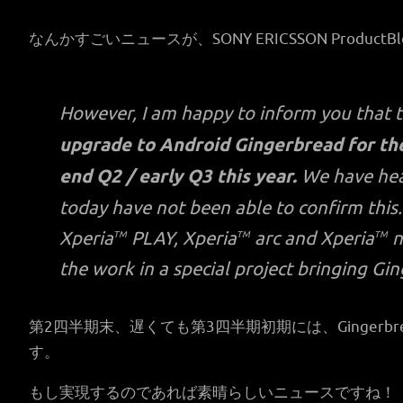
なんかすごいニュースが、SONY ERICSSON Produc
However, I am happy to inform you that 
upgrade to Android Gingerbread for t
end Q2 / early Q3 this year.
We have hear
today have not been able to confirm this
Xperia
PLAY, Xperia
arc and Xperia
n
TM
TM
TM
the work in a special project bringing Gi
第2四半期末、遅くても第3四半期初期には、Gingerbre
す。
もし実現するのであれば素晴らしいニュースですね！