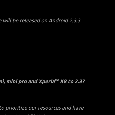
will be released on Android 2.3.3
ni, mini pro and Xperia
X8 to 2.3?
TM
o prioritize our resources and have