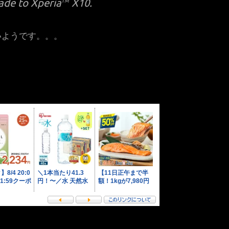
ade to Xperia
X10.
TM
ないようです。。。