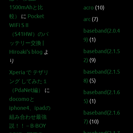
1500mAhと比
acro
(10)
較）
に
Pocket
arc
(7)
WiFi S II
baseband(2.0.4
（S41HW）のバ
9)
(1)
ッテリー交換 |
baseband(2.1.5
Hiroaki's blog
よ
2)
(9)
り
baseband(2.1.5
Xperia で テザリ
8)
(5)
ング してみた１
（PdaNet編）
に
baseband(2.1.6
docomoと
5)
(1)
iphone4、ipadの
baseband(2.1.6
組み合わせ最強
7)
(10)
説！！ – B-BOY