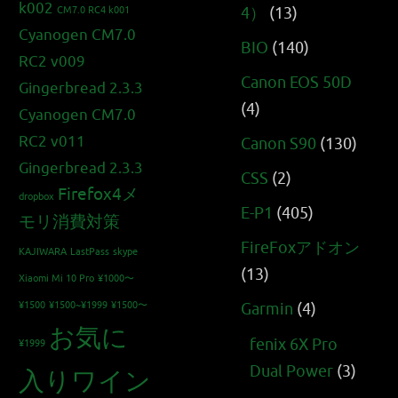
k002
4）
(13)
CM7.0 RC4 k001
Cyanogen CM7.0
BIO
(140)
RC2 v009
Canon EOS 50D
Gingerbread 2.3.3
(4)
Cyanogen CM7.0
RC2 v011
Canon S90
(130)
Gingerbread 2.3.3
CSS
(2)
Firefox4メ
dropbox
E-P1
(405)
モリ消費対策
FireFoxアドオン
KAJIWARA
LastPass
skype
(13)
Xiaomi Mi 10 Pro
¥1000〜
¥1500
¥1500~¥1999
¥1500〜
Garmin
(4)
お気に
fenix 6X Pro
¥1999
Dual Power
(3)
入りワイン