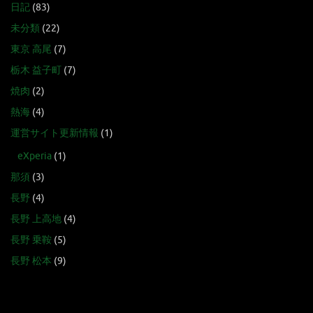
日記
(83)
未分類
(22)
東京 高尾
(7)
栃木 益子町
(7)
焼肉
(2)
熱海
(4)
運営サイト更新情報
(1)
eXperia
(1)
那須
(3)
長野
(4)
長野 上高地
(4)
長野 乗鞍
(5)
長野 松本
(9)