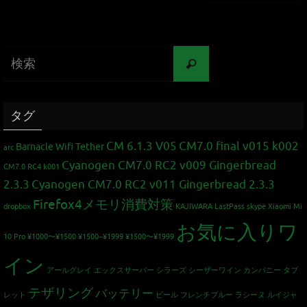
タグ
CM 6.1.3 V05
CM7.0 final v015 k002
Barnacle Wifi Tether
arc
Cyanogen CM7.0 RC2 v009 Gingerbread
CM7.0 RC4 k001
2.3.3
Cyanogen CM7.0 RC2 v011 Gingerbread 2.3.3
Firefox4メモリ消費対策
dropbox
KAJIWARA
LastPass
skype
Xiaomi Mi
お気に入りワ
10 Pro
¥1000〜¥1500
¥1500~¥1999
¥1500〜¥1999
イン
アールグレイ
エックスサーバー
シラーズ
シーザーワイン カンパニー
タブ
テザリング
バッテリー
レット
ビール
フレンチブルー
ラシーヌ
ルイジャ