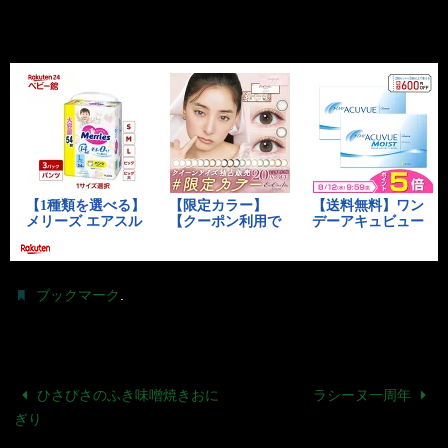
.
ブックマーク
ひさびさのふき味噌焼きおに
ラシーヌ一周年
ぎり