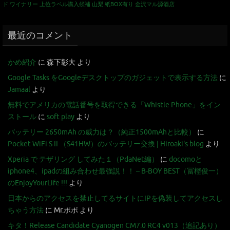
ド
ワイナリー
上位ラベル購入候補
山梨
紙BOX有り
金沢マル源酒店
最近のコメント
かめ紹介
に
森下彰大
より
Google Tasks をGoogleデスクトップのガジェットで表示する方法
に
Jamaal
より
無料でアメリカの電話番号を取得できる「Whistle Phone」をイン
ストール
に
soft play
より
バッテリー 2650mAh の威力は？（純正1500mAhと比較）
に
Pocket WiFi S II （S41HW）のバッテリー交換 | Hiroaki's blog
より
Xperia で テザリング してみた１（PdaNet編）
に
docomoと
iphone4、ipadの組み合わせ最強説！！ – B-BOY BEST（冨樫俊一）
のEnjoyYourLife !!!
より
日本からのアクセスを禁止してるサイトにIPを偽装してアクセスし
ちゃう方法
に
Mr.ポポ
より
キタ！Release Candidate Cyanogen CM7.0 RC4 v013（追記あり）