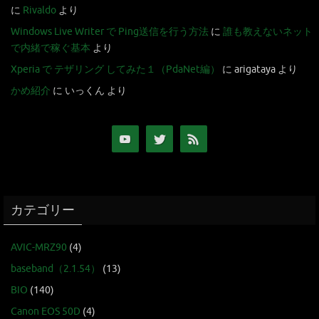
に
Rivaldo
より
Windows Live Writer で Ping送信を行う方法
に
誰も教えないネット
で内緒で稼ぐ基本
より
Xperia で テザリング してみた１（PdaNet編）
に
arigataya
より
かめ紹介
に
いっくん
より
カテゴリー
AVIC-MRZ90
(4)
baseband（2.1.54）
(13)
BIO
(140)
Canon EOS 50D
(4)