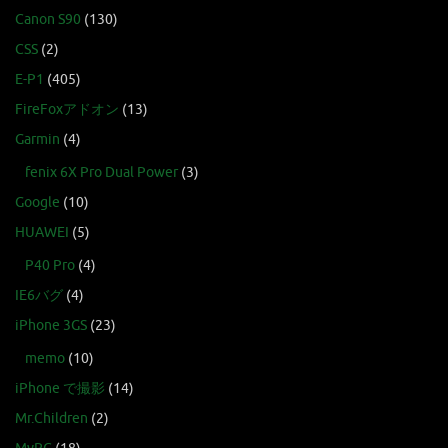
Canon S90
(130)
CSS
(2)
E-P1
(405)
FireFoxアドオン
(13)
Garmin
(4)
fenix 6X Pro Dual Power
(3)
Google
(10)
HUAWEI
(5)
P40 Pro
(4)
IE6バグ
(4)
iPhone 3GS
(23)
memo
(10)
iPhone で撮影
(14)
Mr.Children
(2)