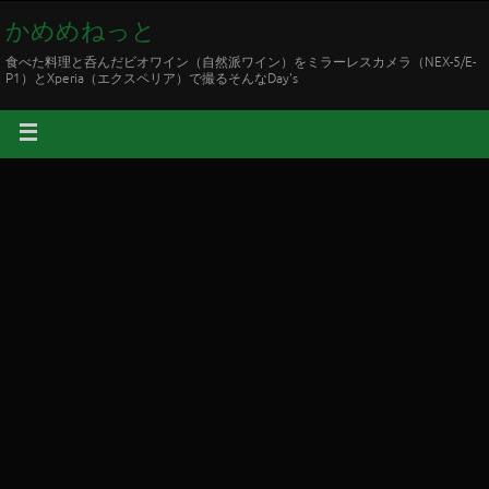
かめめねっと
食べた料理と呑んだビオワイン（自然派ワイン）をミラーレスカメラ（NEX-5/E-
P1）とXperia（エクスペリア）で撮るそんなDay's