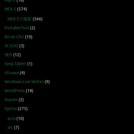
MyPC
(18)
NEX-5
(574)
NEX-5で撮影
(566)
PortableTool
(2)
Ricoh CX2
(10)
SC-03D
(3)
SEO
(12)
Sony Tablet
(1)
Utsuwa
(4)
Windows Live Writer
(9)
WordPress
(18)
Xiaomi
(2)
Xperia
(275)
acro
(10)
arc
(7)