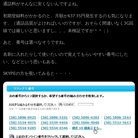
通話料がそんなに安くないんですよね。
初期登録料がかかるのと、月額が637.35円発生するのも気になりま
す。（通話品質がよければいいのですが、おそらく間違いなく3G回
線では厳しいと思いますし。。。未検証ですが＾＾；）
あと、番号は選べなそうですね。
名刺に入れたりして使いたいので覚えてもらいやすい番号にした
い、などという思いもある。
SKYPEの方を覗いてみると・・・・