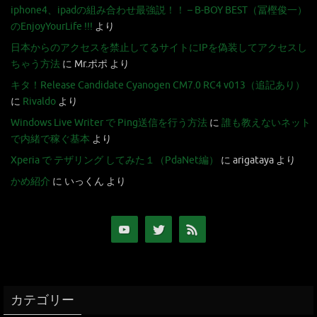
iphone4、ipadの組み合わせ最強説！！ – B-BOY BEST（冨樫俊一）
のEnjoyYourLife !!!
より
日本からのアクセスを禁止してるサイトにIPを偽装してアクセスし
ちゃう方法
に
Mr.ポポ
より
キタ！Release Candidate Cyanogen CM7.0 RC4 v013（追記あり）
に
Rivaldo
より
Windows Live Writer で Ping送信を行う方法
に
誰も教えないネット
で内緒で稼ぐ基本
より
Xperia で テザリング してみた１（PdaNet編）
に
arigataya
より
かめ紹介
に
いっくん
より
カテゴリー