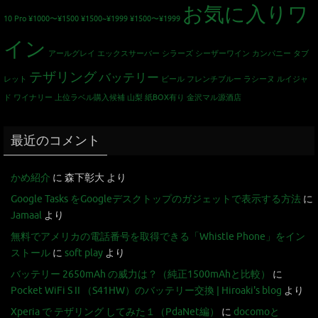
お気に入りワ
10 Pro
¥1000〜¥1500
¥1500~¥1999
¥1500〜¥1999
イン
アールグレイ
エックスサーバー
シラーズ
シーザーワイン カンパニー
タブ
テザリング
バッテリー
レット
ビール
フレンチブルー
ラシーヌ
ルイジャ
ド
ワイナリー
上位ラベル購入候補
山梨
紙BOX有り
金沢マル源酒店
最近のコメント
かめ紹介
に
森下彰大
より
Google Tasks をGoogleデスクトップのガジェットで表示する方法
に
Jamaal
より
無料でアメリカの電話番号を取得できる「Whistle Phone」をイン
ストール
に
soft play
より
バッテリー 2650mAh の威力は？（純正1500mAhと比較）
に
Pocket WiFi S II （S41HW）のバッテリー交換 | Hiroaki's blog
より
Xperia で テザリング してみた１（PdaNet編）
に
docomoと