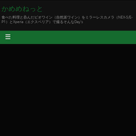
かめめねっと
食べた料理と呑んだビオワイン（自然派ワイン）をミラーレスカメラ（NEX-5/E-
P1）とXperia（エクスペリア）で撮るそんなDay's