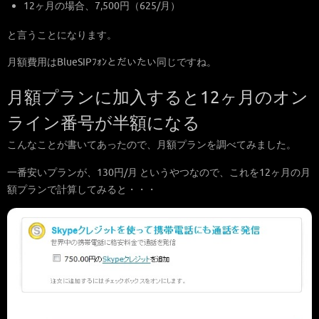
12ヶ月の場合、7,500円（625/月）
と言うことになります。
月額費用はBlueSIPﾌｫﾝとだいたい同じですね。
月額プランに加入すると12ヶ月のオン
ライン番号が半額になる
こんなことが書いてあったので、月額プランを調べてみました。
一番安いプランが、130円/月 というやつなので、これを12ヶ月の月
額プランで計算してみると・・・