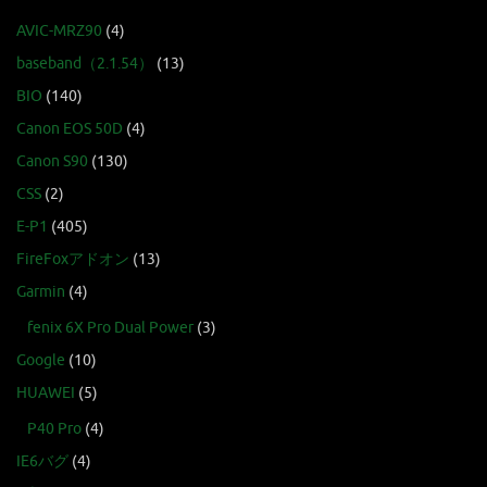
AVIC-MRZ90
(4)
baseband（2.1.54）
(13)
BIO
(140)
Canon EOS 50D
(4)
Canon S90
(130)
CSS
(2)
E-P1
(405)
FireFoxアドオン
(13)
Garmin
(4)
fenix 6X Pro Dual Power
(3)
Google
(10)
HUAWEI
(5)
P40 Pro
(4)
IE6バグ
(4)