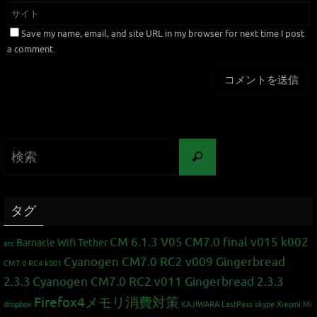
Save my name, email, and site URL in my browser for next time I post
a comment.
タグ
CM 6.1.3 V05
CM7.0 final v015 k002
Barnacle Wifi Tether
arc
Cyanogen CM7.0 RC2 v009 Gingerbread
CM7.0 RC4 k001
2.3.3
Cyanogen CM7.0 RC2 v011 Gingerbread 2.3.3
Firefox4メモリ消費対策
dropbox
KAJIWARA
LastPass
skype
Xiaomi Mi