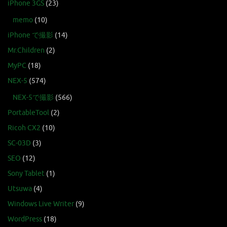
iPhone 3GS
(23)
memo
(10)
iPhone で撮影
(14)
Mr.Children
(2)
MyPC
(18)
NEX-5
(574)
NEX-5で撮影
(566)
PortableTool
(2)
Ricoh CX2
(10)
SC-03D
(3)
SEO
(12)
Sony Tablet
(1)
Utsuwa
(4)
Windows Live Writer
(9)
WordPress
(18)