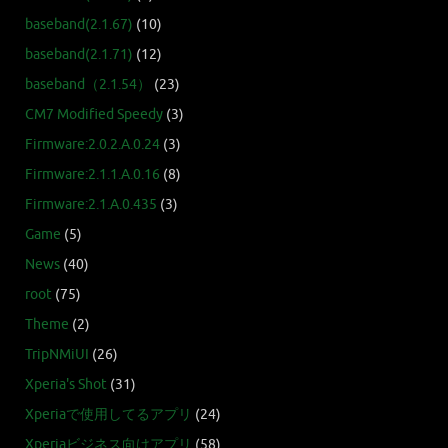
baseband(2.1.67)
(10)
baseband(2.1.71)
(12)
baseband（2.1.54）
(23)
CM7 Modified Speedy
(3)
Firmware:2.0.2.A.0.24
(3)
Firmware:2.1.1.A.0.16
(8)
Firmware:2.1.A.0.435
(3)
Game
(5)
News
(40)
root
(75)
Theme
(2)
TripNMiUI
(26)
Xperia's Shot
(31)
Xperiaで使用してるアプリ
(24)
Xperiaビジネス向けアプリ
(58)