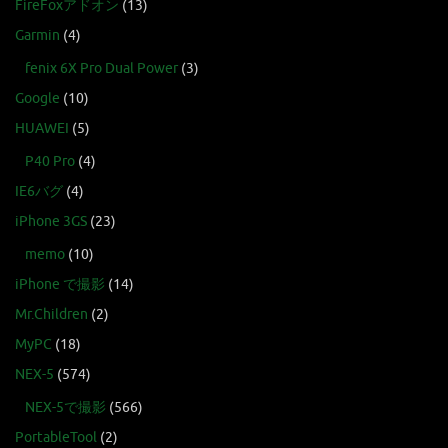
FireFoxアドオン
(13)
Garmin
(4)
fenix 6X Pro Dual Power
(3)
Google
(10)
HUAWEI
(5)
P40 Pro
(4)
IE6バグ
(4)
iPhone 3GS
(23)
memo
(10)
iPhone で撮影
(14)
Mr.Children
(2)
MyPC
(18)
NEX-5
(574)
NEX-5で撮影
(566)
PortableTool
(2)