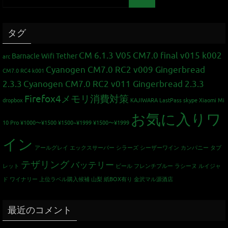
タグ
CM 6.1.3 V05
CM7.0 final v015 k002
Barnacle Wifi Tether
arc
Cyanogen CM7.0 RC2 v009 Gingerbread
CM7.0 RC4 k001
2.3.3
Cyanogen CM7.0 RC2 v011 Gingerbread 2.3.3
Firefox4メモリ消費対策
dropbox
KAJIWARA
LastPass
skype
Xiaomi Mi
お気に入りワ
10 Pro
¥1000〜¥1500
¥1500~¥1999
¥1500〜¥1999
イン
アールグレイ
エックスサーバー
シラーズ
シーザーワイン カンパニー
タブ
テザリング
バッテリー
レット
ビール
フレンチブルー
ラシーヌ
ルイジャ
ド
ワイナリー
上位ラベル購入候補
山梨
紙BOX有り
金沢マル源酒店
最近のコメント