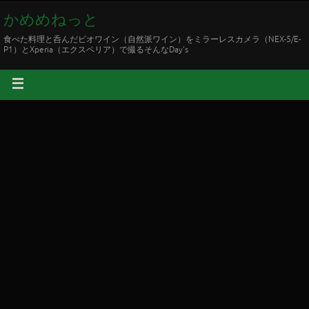
かめめねっと
食べた料理と呑んだビオワイン（自然派ワイン）をミラーレスカメラ（NEX-5/E-
P1）とXperia（エクスペリア）で撮るそんなDay's