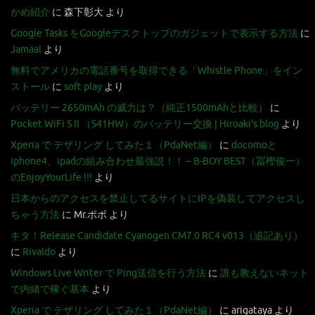
かめ紹介
に
森下彰大
より
Google Tasks をGoogleデスクトップのガジェットで表示する方法
に
Jamaal
より
無料でアメリカの電話番号を取得できる「Whistle Phone」をイン
ストール
に
soft play
より
バッテリー 2650mAh の威力は？（純正1500mAhと比較）
に
Pocket WiFi S II （S41HW）のバッテリー交換 | Hiroaki's blog
より
Xperia で テザリング してみた１（PdaNet編）
に
docomoと
iphone4、ipadの組み合わせ最強説！！ – B-BOY BEST（冨樫俊一）
のEnjoyYourLife !!!
より
日本からのアクセスを禁止してるサイトにIPを偽装してアクセスし
ちゃう方法
に
Mr.ポポ
より
キタ！Release Candidate Cyanogen CM7.0 RC4 v013（追記あり）
に
Rivaldo
より
Windows Live Writer で Ping送信を行う方法
に
誰も教えないネット
で内緒で稼ぐ基本
より
Xperia で テザリング してみた１（PdaNet編）
に
arigataya
より