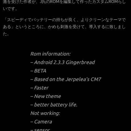
激を受けた作者が、J氏のROMを編集して作ったカスタムROMらし
いです。
「スピーディでバッテリーの持ちが良く、よりクリーンなテーマで
ある」というところに、かめも刺激を受けて、導入するに致しまし
た。
Rom information:
– Android 2.3.3 Gingerbread
– BETA
– Based on the Jerpelea’s CM7
– Faster
– New theme
– better battery life.
Not working:
– Camera
– sensor