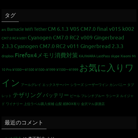
タグ
CM 6.1.3 V05
CM7.0 final v015 k002
Barnacle Wifi Tether
arc
Cyanogen CM7.0 RC2 v009 Gingerbread
CM7.0 RC4 k001
2.3.3
Cyanogen CM7.0 RC2 v011 Gingerbread 2.3.3
Firefox4メモリ消費対策
dropbox
KAJIWARA
LastPass
skype
Xiaomi Mi
お気に入りワ
10 Pro
¥1000〜¥1500
¥1500~¥1999
¥1500〜¥1999
イン
アールグレイ
エックスサーバー
シラーズ
シーザーワイン カンパニー
タブ
テザリング
バッテリー
レット
ビール
フレンチブルー
ラシーヌ
ルイジャ
ド
ワイナリー
上位ラベル購入候補
山梨
紙BOX有り
金沢マル源酒店
最近のコメント