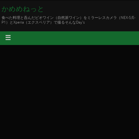
かめめねっと
食べた料理と呑んだビオワイン（自然派ワイン）をミラーレスカメラ（NEX-5/E-
P1）とXperia（エクスペリア）で撮るそんなDay's