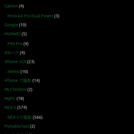
Garmin
(4)
fenix 6X Pro Dual Power
(3)
Google
(10)
HUAWEI
(5)
P40 Pro
(4)
IE6バグ
(4)
iPhone 3GS
(23)
memo
(10)
iPhone で撮影
(14)
Mr.Children
(2)
MyPC
(18)
NEX-5
(574)
NEX-5で撮影
(566)
PortableTool
(2)