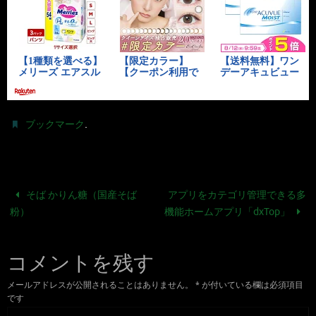
.
ブックマーク
そば かりん糖（国産そば
アプリをカテゴリ管理できる多
粉）
機能ホームアプリ「dxTop」
コメントを残す
メールアドレスが公開されることはありません。
*
が付いている欄は必須項目
です