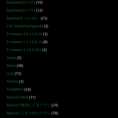
baseband(2.1.67)
(10)
baseband(2.1.71)
(12)
baseband（2.1.54）
(23)
CM7 Modified Speedy
(3)
Firmware:2.0.2.A.0.24
(3)
Firmware:2.1.1.A.0.16
(8)
Firmware:2.1.A.0.435
(3)
Game
(5)
News
(40)
root
(75)
Theme
(2)
TripNMiUI
(26)
Xperia's Shot
(31)
Xperiaで使用してるアプリ
(24)
Xperiaビジネス向けアプリ
(58)