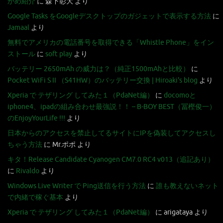
かめ紹介
に
森下彰大
より
Google Tasks をGoogleデスクトップのガジェットで表示する方法
に
Jamaal
より
無料でアメリカの電話番号を取得できる「Whistle Phone」をイン
ストール
に
soft play
より
バッテリー 2650mAh の威力は？（純正1500mAhと比較）
に
Pocket WiFi S II （S41HW）のバッテリー交換 | Hiroaki's blog
より
Xperia で テザリング してみた１（PdaNet編）
に
docomoと
iphone4、ipadの組み合わせ最強説！！ – B-BOY BEST（冨樫俊一）
のEnjoyYourLife !!!
より
日本からのアクセスを禁止してるサイトにIPを偽装してアクセスし
ちゃう方法
に
Mr.ポポ
より
キタ！Release Candidate Cyanogen CM7.0 RC4 v013（追記あり）
に
Rivaldo
より
Windows Live Writer で Ping送信を行う方法
に
誰も教えないネット
で内緒で稼ぐ基本
より
Xperia で テザリング してみた１（PdaNet編）
に
arigataya
より