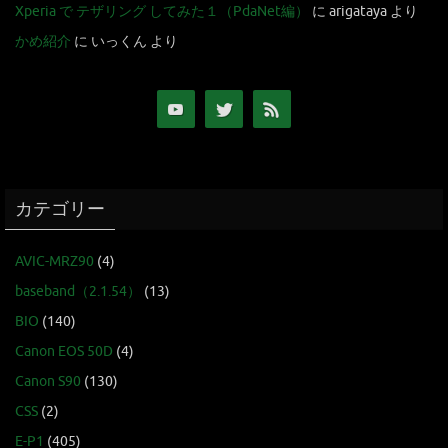
Xperia で テザリング してみた１（PdaNet編）
に
arigataya
より
かめ紹介
に
いっくん
より
カテゴリー
AVIC-MRZ90
(4)
baseband（2.1.54）
(13)
BIO
(140)
Canon EOS 50D
(4)
Canon S90
(130)
CSS
(2)
E-P1
(405)