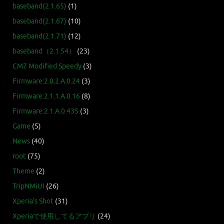
baseband(2.1.65)
(1)
baseband(2.1.67)
(10)
baseband(2.1.71)
(12)
baseband（2.1.54）
(23)
CM7 Modified Speedy
(3)
Firmware:2.0.2.A.0.24
(3)
Firmware:2.1.1.A.0.16
(8)
Firmware:2.1.A.0.435
(3)
Game
(5)
News
(40)
root
(75)
Theme
(2)
TripNMiUI
(26)
Xperia's Shot
(31)
Xperiaで使用してるアプリ
(24)