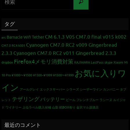
タグ
CM 6.1.3 V05
CM7.0 final v015 k002
Barnacle Wifi Tether
arc
Cyanogen CM7.0 RC2 v009 Gingerbread
CM7.0 RC4 k001
2.3.3
Cyanogen CM7.0 RC2 v011 Gingerbread 2.3.3
Firefox4メモリ消費対策
dropbox
KAJIWARA
LastPass
skype
Xiaomi Mi
お気に入りワ
10 Pro
¥1000〜¥1500
¥1500~¥1999
¥1500〜¥1999
イン
アールグレイ
エックスサーバー
シラーズ
シーザーワイン カンパニー
タブ
テザリング
バッテリー
レット
ビール
フレンチブルー
ラシーヌ
ルイジャ
ド
ワイナリー
上位ラベル購入候補
山梨
紙BOX有り
金沢マル源酒店
最近のコメント