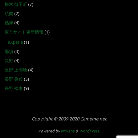
栃木 益子町
(7)
焼肉
(2)
熱海
(4)
運営サイト更新情報
(1)
eXperia
(1)
那須
(3)
長野
(4)
長野 上高地
(4)
長野 乗鞍
(5)
長野 松本
(9)
Copyright © 2009-2020 Cameme.net
Powered by
Nirvana
&
WordPress.