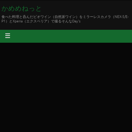
かめめねっと
食べた料理と呑んだビオワイン（自然派ワイン）をミラーレスカメラ（NEX-5/E-
P1）とXperia（エクスペリア）で撮るそんなDay's