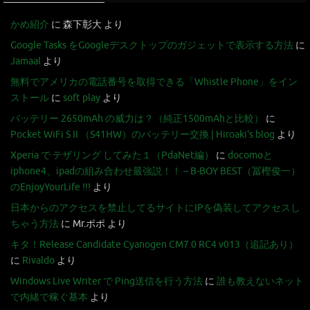
かめ紹介
に
森下彰大
より
Google Tasks をGoogleデスクトップのガジェットで表示する方法
に
Jamaal
より
無料でアメリカの電話番号を取得できる「Whistle Phone」をイン
ストール
に
soft play
より
バッテリー 2650mAh の威力は？（純正1500mAhと比較）
に
Pocket WiFi S II （S41HW）のバッテリー交換 | Hiroaki's blog
より
Xperia で テザリング してみた１（PdaNet編）
に
docomoと
iphone4、ipadの組み合わせ最強説！！ – B-BOY BEST（冨樫俊一）
のEnjoyYourLife !!!
より
日本からのアクセスを禁止してるサイトにIPを偽装してアクセスし
ちゃう方法
に
Mr.ポポ
より
キタ！Release Candidate Cyanogen CM7.0 RC4 v013（追記あり）
に
Rivaldo
より
Windows Live Writer で Ping送信を行う方法
に
誰も教えないネット
で内緒で稼ぐ基本
より