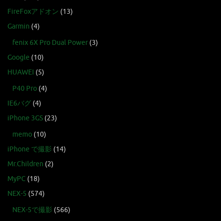
FireFoxアドオン
(13)
Garmin
(4)
fenix 6X Pro Dual Power
(3)
Google
(10)
HUAWEI
(5)
P40 Pro
(4)
IE6バグ
(4)
iPhone 3GS
(23)
memo
(10)
iPhone で撮影
(14)
Mr.Children
(2)
MyPC
(18)
NEX-5
(574)
NEX-5で撮影
(566)