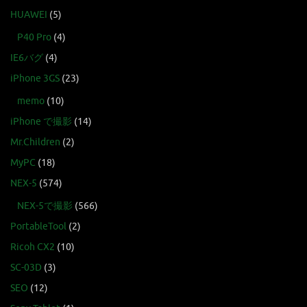
HUAWEI
(5)
P40 Pro
(4)
IE6バグ
(4)
iPhone 3GS
(23)
memo
(10)
iPhone で撮影
(14)
Mr.Children
(2)
MyPC
(18)
NEX-5
(574)
NEX-5で撮影
(566)
PortableTool
(2)
Ricoh CX2
(10)
SC-03D
(3)
SEO
(12)