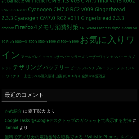
CM 6.1.3 V05
CM7.0 final v015 k002
Barnacle Wifi Tether
arc
Cyanogen CM7.0 RC2 v009 Gingerbread
CM7.0 RC4 k001
2.3.3
Cyanogen CM7.0 RC2 v011 Gingerbread 2.3.3
Firefox4メモリ消費対策
dropbox
KAJIWARA
LastPass
skype
Xiaomi Mi
お気に入りワ
10 Pro
¥1000〜¥1500
¥1500~¥1999
¥1500〜¥1999
イン
アールグレイ
エックスサーバー
シラーズ
シーザーワイン カンパニー
タブ
テザリング
バッテリー
レット
ビール
フレンチブルー
ラシーヌ
ルイジャ
ド
ワイナリー
上位ラベル購入候補
山梨
紙BOX有り
金沢マル源酒店
最近のコメント
かめ紹介
に
森下彰大
より
Google Tasks をGoogleデスクトップのガジェットで表示する方法
に
Jamaal
より
無料でアメリカの電話番号を取得できる「Whistle Phone」をイン