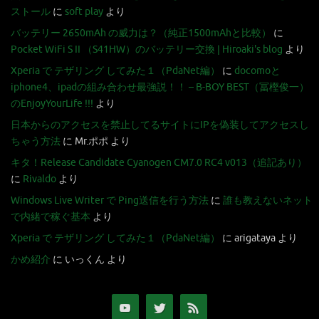
ストール
に
soft play
より
バッテリー 2650mAh の威力は？（純正1500mAhと比較）
に
Pocket WiFi S II （S41HW）のバッテリー交換 | Hiroaki's blog
より
Xperia で テザリング してみた１（PdaNet編）
に
docomoと
iphone4、ipadの組み合わせ最強説！！ – B-BOY BEST（冨樫俊一）
のEnjoyYourLife !!!
より
日本からのアクセスを禁止してるサイトにIPを偽装してアクセスし
ちゃう方法
に
Mr.ポポ
より
キタ！Release Candidate Cyanogen CM7.0 RC4 v013（追記あり）
に
Rivaldo
より
Windows Live Writer で Ping送信を行う方法
に
誰も教えないネット
で内緒で稼ぐ基本
より
Xperia で テザリング してみた１（PdaNet編）
に
arigataya
より
かめ紹介
に
いっくん
より