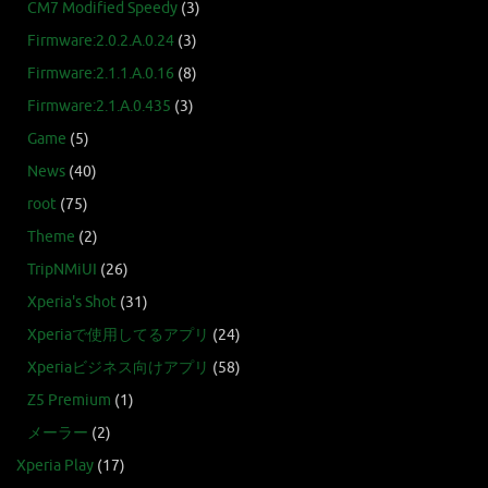
CM7 Modified Speedy
(3)
Firmware:2.0.2.A.0.24
(3)
Firmware:2.1.1.A.0.16
(8)
Firmware:2.1.A.0.435
(3)
Game
(5)
News
(40)
root
(75)
Theme
(2)
TripNMiUI
(26)
Xperia's Shot
(31)
Xperiaで使用してるアプリ
(24)
Xperiaビジネス向けアプリ
(58)
Z5 Premium
(1)
メーラー
(2)
Xperia Play
(17)