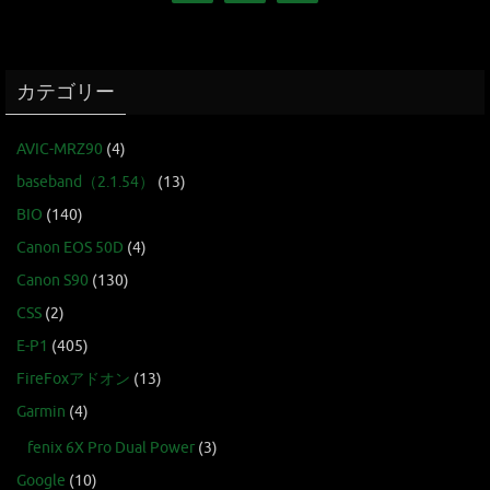
カテゴリー
AVIC-MRZ90
(4)
baseband（2.1.54）
(13)
BIO
(140)
Canon EOS 50D
(4)
Canon S90
(130)
CSS
(2)
E-P1
(405)
FireFoxアドオン
(13)
Garmin
(4)
fenix 6X Pro Dual Power
(3)
Google
(10)