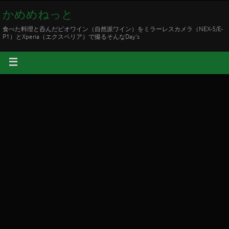
かめめねっと
食べた料理と呑んだビオワイン（自然派ワイン）をミラーレスカメラ（NEX-5/E-
P1）とXperia（エクスペリア）で撮るそんなDay's