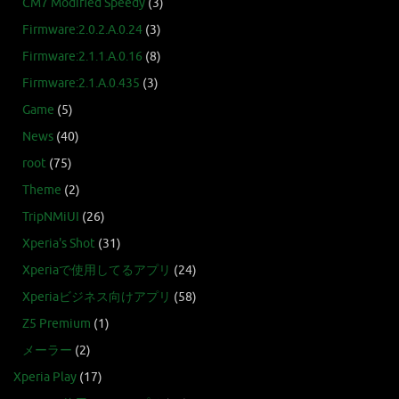
CM7 Modified Speedy
(3)
Firmware:2.0.2.A.0.24
(3)
Firmware:2.1.1.A.0.16
(8)
Firmware:2.1.A.0.435
(3)
Game
(5)
News
(40)
root
(75)
Theme
(2)
TripNMiUI
(26)
Xperia's Shot
(31)
Xperiaで使用してるアプリ
(24)
Xperiaビジネス向けアプリ
(58)
Z5 Premium
(1)
メーラー
(2)
Xperia Play
(17)