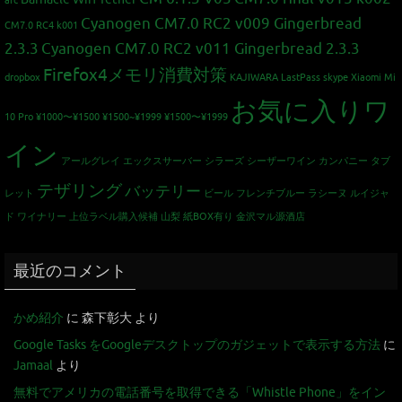
arc
Cyanogen CM7.0 RC2 v009 Gingerbread
CM7.0 RC4 k001
2.3.3
Cyanogen CM7.0 RC2 v011 Gingerbread 2.3.3
Firefox4メモリ消費対策
dropbox
KAJIWARA
LastPass
skype
Xiaomi Mi
お気に入りワ
10 Pro
¥1000〜¥1500
¥1500~¥1999
¥1500〜¥1999
イン
アールグレイ
エックスサーバー
シラーズ
シーザーワイン カンパニー
タブ
テザリング
バッテリー
レット
ビール
フレンチブルー
ラシーヌ
ルイジャ
ド
ワイナリー
上位ラベル購入候補
山梨
紙BOX有り
金沢マル源酒店
最近のコメント
かめ紹介
に
森下彰大
より
Google Tasks をGoogleデスクトップのガジェットで表示する方法
に
Jamaal
より
無料でアメリカの電話番号を取得できる「Whistle Phone」をイン