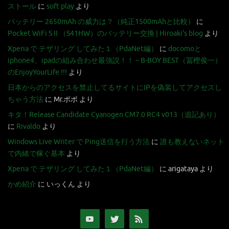
ストール
に
soft play
より
バッテリー 2650mAh の威力は？（純正1500mAhと比較）
に
Pocket WiFi S II （S41HW）のバッテリー交換 | Hiroaki's blog
より
Xperia で テザリング してみた１（PdaNet編）
に
docomoと
iphone4、ipadの組み合わせ最強説！！ – B-BOY BEST（冨樫俊一）
のEnjoyYourLife !!!
より
日本からのアクセスを禁止してるサイトにIPを偽装してアクセスし
ちゃう方法
に
Mr.ポポ
より
キタ！Release Candidate Cyanogen CM7.0 RC4 v013（追記あり）
に
Rivaldo
より
Windows Live Writer で Ping送信を行う方法
に
誰も教えないネット
で内緒で稼ぐ基本
より
Xperia で テザリング してみた１（PdaNet編）
に
arigataya
より
かめ紹介
に
いっくん
より