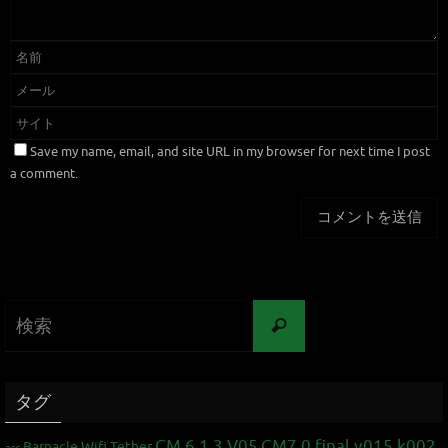
Save my name, email, and site URL in my browser for next time I post
a comment.
タグ
CM 6.1.3 V05
CM7.0 final v015 k002
Barnacle Wifi Tether