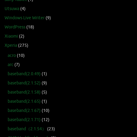
Utsuwa
(4)
Windows Live Writer
(9)
WordPress
(18)
Xiaomi
(2)
Xperia
(275)
acro
(10)
arc
(7)
baseband(2.0.49)
(1)
baseband(2.1.52)
(9)
baseband(2.1.58)
(5)
baseband(2.1.65)
(1)
baseband(2.1.67)
(10)
baseband(2.1.71)
(12)
baseband（2.1.54）
(23)