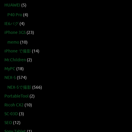
HUAWEI
(5)
P40 Pro
(4)
IE6バグ
(4)
iPhone 3GS
(23)
memo
(10)
iPhone で撮影
(14)
Mr.Children
(2)
MyPC
(18)
NEX-5
(574)
NEX-5で撮影
(566)
PortableTool
(2)
Ricoh CX2
(10)
SC-03D
(3)
SEO
(12)
Sony Tablet
(1)