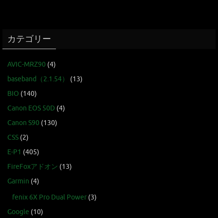
カテゴリー
AVIC-MRZ90
(4)
baseband（2.1.54）
(13)
BIO
(140)
Canon EOS 50D
(4)
Canon S90
(130)
CSS
(2)
E-P1
(405)
FireFoxアドオン
(13)
Garmin
(4)
fenix 6X Pro Dual Power
(3)
Google
(10)