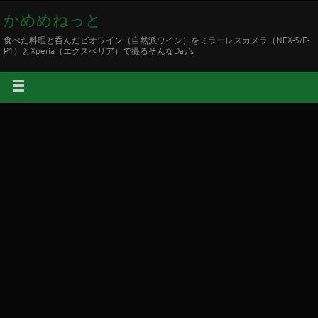
かめめねっと
食べた料理と呑んだビオワイン（自然派ワイン）をミラーレスカメラ（NEX-5/E-
P1）とXperia（エクスペリア）で撮るそんなDay's