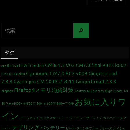
タグ
CM 6.1.3 V05
CM7.0 final v015 k002
Barnacle Wifi Tether
arc
Cyanogen CM7.0 RC2 v009 Gingerbread
CM7.0 RC4 k001
2.3.3
Cyanogen CM7.0 RC2 v011 Gingerbread 2.3.3
Firefox4メモリ消費対策
dropbox
KAJIWARA
LastPass
skype
Xiaomi Mi
お気に入りワ
10 Pro
¥1000〜¥1500
¥1500~¥1999
¥1500〜¥1999
イン
アールグレイ
エックスサーバー
シラーズ
シーザーワイン カンパニー
タブ
テザリング
バッテリー
レット
ビール
フレンチブルー
ラシーヌ
ルイジャ