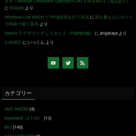
キタ！Release Candidate Cyanogen CM7.0 RC4 v013（追記あり）
に
Rivaldo
より
Windows Live Writer で Ping送信を行う方法
に
誰も教えないネット
で内緒で稼ぐ基本
より
Xperia で テザリング してみた１（PdaNet編）
に
arigataya
より
かめ紹介
に
いっくん
より
カテゴリー
AVIC-MRZ90
(4)
baseband（2.1.54）
(13)
BIO
(140)