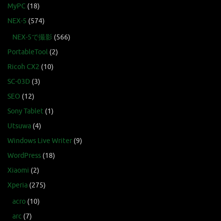
MyPC
(18)
NEX-5
(574)
NEX-5で撮影
(566)
PortableTool
(2)
Ricoh CX2
(10)
SC-03D
(3)
SEO
(12)
Sony Tablet
(1)
Utsuwa
(4)
Windows Live Writer
(9)
WordPress
(18)
Xiaomi
(2)
Xperia
(275)
acro
(10)
arc
(7)