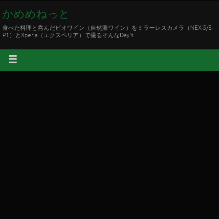
かめめねっと
食べた料理と呑んだビオワイン（自然派ワイン）をミラーレスカメラ（NEX-5/E-
P1）とXperia（エクスペリア）で撮るそんなDay's