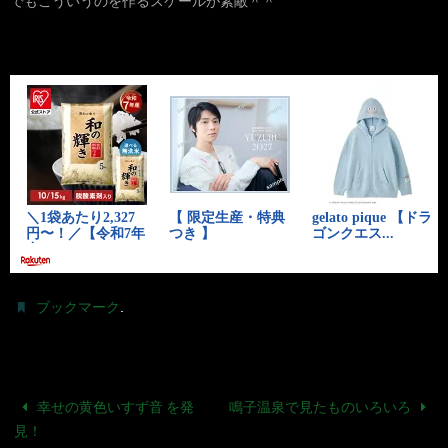
でもこういうのを作るスケールが素敵＾＾
.
ブックマーク
幸せの黄色いすず音 を発
鳴子温泉で見たものいろいろ
見！