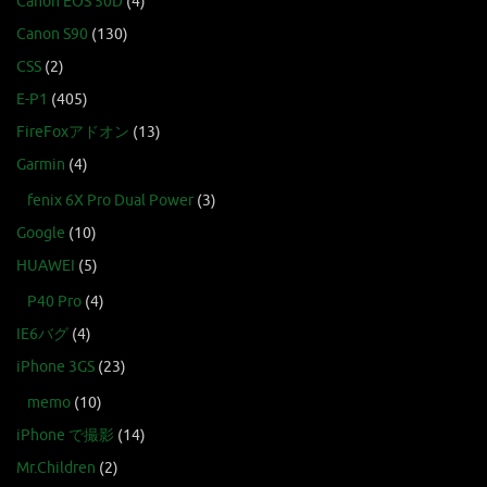
Canon EOS 50D
(4)
Canon S90
(130)
CSS
(2)
E-P1
(405)
FireFoxアドオン
(13)
Garmin
(4)
fenix 6X Pro Dual Power
(3)
Google
(10)
HUAWEI
(5)
P40 Pro
(4)
IE6バグ
(4)
iPhone 3GS
(23)
memo
(10)
iPhone で撮影
(14)
Mr.Children
(2)