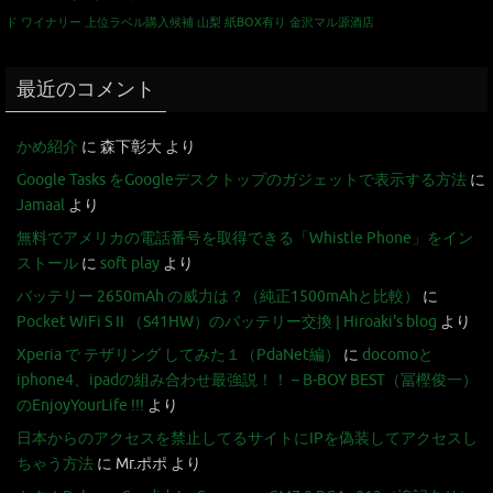
ド
ワイナリー
上位ラベル購入候補
山梨
紙BOX有り
金沢マル源酒店
最近のコメント
かめ紹介
に
森下彰大
より
Google Tasks をGoogleデスクトップのガジェットで表示する方法
に
Jamaal
より
無料でアメリカの電話番号を取得できる「Whistle Phone」をイン
ストール
に
soft play
より
バッテリー 2650mAh の威力は？（純正1500mAhと比較）
に
Pocket WiFi S II （S41HW）のバッテリー交換 | Hiroaki's blog
より
Xperia で テザリング してみた１（PdaNet編）
に
docomoと
iphone4、ipadの組み合わせ最強説！！ – B-BOY BEST（冨樫俊一）
のEnjoyYourLife !!!
より
日本からのアクセスを禁止してるサイトにIPを偽装してアクセスし
ちゃう方法
に
Mr.ポポ
より