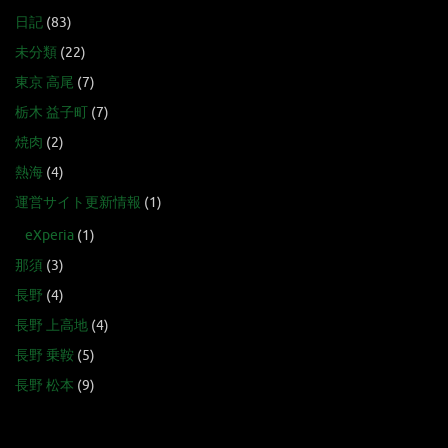
日記
(83)
未分類
(22)
東京 高尾
(7)
栃木 益子町
(7)
焼肉
(2)
熱海
(4)
運営サイト更新情報
(1)
eXperia
(1)
那須
(3)
長野
(4)
長野 上高地
(4)
長野 乗鞍
(5)
長野 松本
(9)