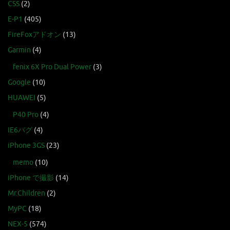
CSS
(2)
E-P1
(405)
FireFoxアドオン
(13)
Garmin
(4)
fenix 6X Pro Dual Power
(3)
Google
(10)
HUAWEI
(5)
P40 Pro
(4)
IE6バグ
(4)
iPhone 3GS
(23)
memo
(10)
iPhone で撮影
(14)
Mr.Children
(2)
MyPC
(18)
NEX-5
(574)