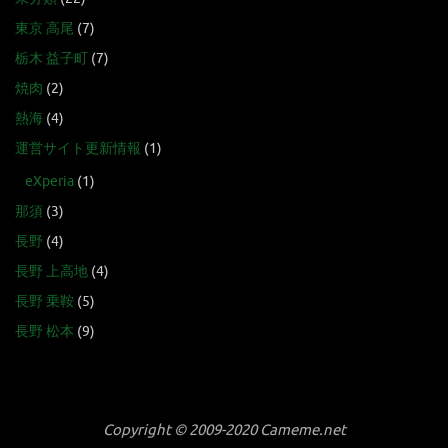
東京 高尾
(7)
栃木 益子町
(7)
焼肉
(2)
熱海
(4)
運営サイト更新情報
(1)
eXperia
(1)
那須
(3)
長野
(4)
長野 上高地
(4)
長野 乗鞍
(5)
長野 松本
(9)
Copyright © 2009-2020 Cameme.net