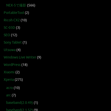
NEX-5で撮影
(566)
PortableTool
(2)
Ricoh CX2
(10)
SC-03D
(3)
SEO
(12)
Sony Tablet
(1)
Utsuwa
(4)
Windows Live Writer
(9)
WordPress
(18)
Xiaomi
(2)
Xperia
(275)
acro
(10)
arc
(7)
baseband(2.0.49)
(1)
baseband(2.1.52)
(9)