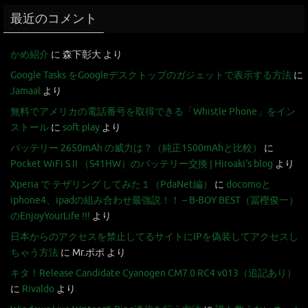
最近のコメント
かめ紹介
に
森下彰大
より
Google Tasks をGoogleデスクトップのガジェットで表示する方法
に
Jamaal
より
無料でアメリカの電話番号を取得できる「Whistle Phone」をイン
ストール
に
soft play
より
バッテリー 2650mAh の威力は？（純正1500mAhと比較）
に
Pocket WiFi S II （S41HW）のバッテリー交換 | Hiroaki's blog
より
Xperia で テザリング してみた１（PdaNet編）
に
docomoと
iphone4、ipadの組み合わせ最強説！！ – B-BOY BEST（冨樫俊一）
のEnjoyYourLife !!!
より
日本からのアクセスを禁止してるサイトにIPを偽装してアクセスし
ちゃう方法
に
Mr.ポポ
より
キタ！Release Candidate Cyanogen CM7.0 RC4 v013（追記あり）
に
Rivaldo
より