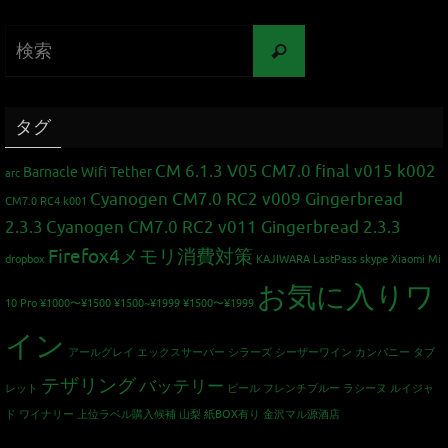
タグ
CM 6.1.3 V05
CM7.0 final v015 k002
Barnacle Wifi Tether
arc
Cyanogen CM7.0 RC2 v009 Gingerbread
CM7.0 RC4 k001
2.3.3
Cyanogen CM7.0 RC2 v011 Gingerbread 2.3.3
Firefox4メモリ消費対策
dropbox
KAJIWARA
LastPass
skype
Xiaomi Mi
お気に入りワ
10 Pro
¥1000〜¥1500
¥1500~¥1999
¥1500〜¥1999
イン
アールグレイ
エックスサーバー
シラーズ
シーザーワイン カンパニー
タブ
テザリング
バッテリー
レット
ビール
フレンチブルー
ラシーヌ
ルイジャ
ド
ワイナリー
上位ラベル購入候補
山梨
紙BOX有り
金沢マル源酒店