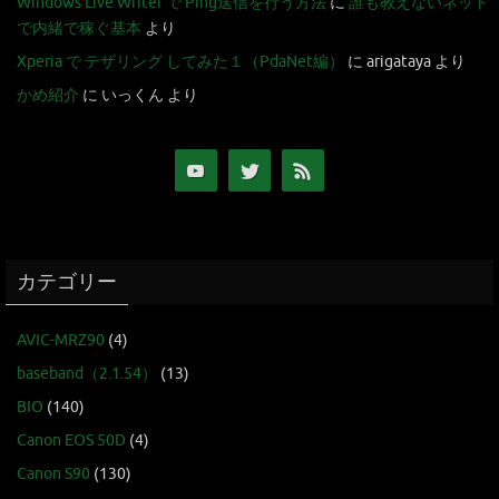
Windows Live Writer で Ping送信を行う方法
に
誰も教えないネット
で内緒で稼ぐ基本
より
Xperia で テザリング してみた１（PdaNet編）
に
arigataya
より
かめ紹介
に
いっくん
より
カテゴリー
AVIC-MRZ90
(4)
baseband（2.1.54）
(13)
BIO
(140)
Canon EOS 50D
(4)
Canon S90
(130)