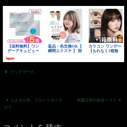
.
ブックマーク
うささん作、フルーツヨーグ
祇園辻利の抹茶ソフト
ルト