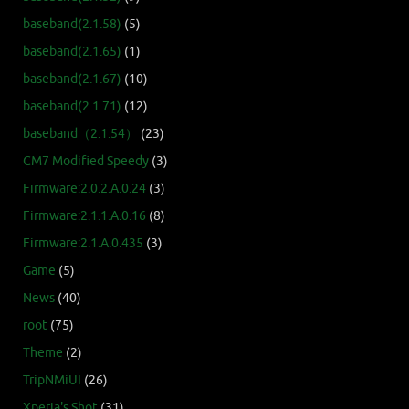
baseband(2.1.58)
(5)
baseband(2.1.65)
(1)
baseband(2.1.67)
(10)
baseband(2.1.71)
(12)
baseband（2.1.54）
(23)
CM7 Modified Speedy
(3)
Firmware:2.0.2.A.0.24
(3)
Firmware:2.1.1.A.0.16
(8)
Firmware:2.1.A.0.435
(3)
Game
(5)
News
(40)
root
(75)
Theme
(2)
TripNMiUI
(26)
Xperia's Shot
(31)