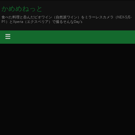
かめめねっと
食べた料理と呑んだビオワイン（自然派ワイン）をミラーレスカメラ（NEX-5/E-
P1）とXperia（エクスペリア）で撮るそんなDay's