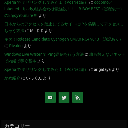
Xperia で テザリング してみた１（PdaNet編）
に
docomoと
iphone4、ipadの組み合わせ最強説！！ – B-BOY BEST（冨樫俊一）
のEnjoyYourLife !!!
より
日本からのアクセスを禁止してるサイトにIPを偽装してアクセスし
ちゃう方法
に
Mr.ポポ
より
キタ！Release Candidate Cyanogen CM7.0 RC4 v013（追記あり）
に
Rivaldo
より
Windows Live Writer で Ping送信を行う方法
に
誰も教えないネット
で内緒で稼ぐ基本
より
Xperia で テザリング してみた１（PdaNet編）
に
arigataya
より
かめ紹介
に
いっくん
より
カテゴリー