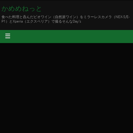
かめめねっと
食べた料理と呑んだビオワイン（自然派ワイン）をミラーレスカメラ（NEX-5/E-
P1）とXperia（エクスペリア）で撮るそんなDay's