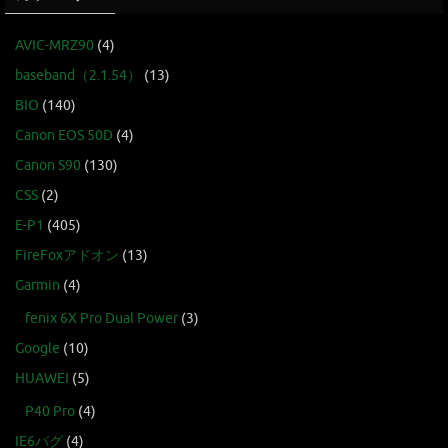
AVIC-MRZ90
(4)
baseband（2.1.54）
(13)
BIO
(140)
Canon EOS 50D
(4)
Canon S90
(130)
CSS
(2)
E-P1
(405)
FireFoxアドオン
(13)
Garmin
(4)
fenix 6X Pro Dual Power
(3)
Google
(10)
HUAWEI
(5)
P40 Pro
(4)
IE6バグ
(4)