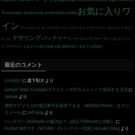
お気に入りワ
10 Pro
¥1000〜¥1500
¥1500~¥1999
¥1500〜¥1999
イン
アールグレイ
エックスサーバー
シラーズ
シーザーワイン カンパニー
タブ
テザリング
バッテリー
レット
ビール
フレンチブルー
ラシーヌ
ルイジャ
ド
ワイナリー
上位ラベル購入候補
山梨
紙BOX有り
金沢マル源酒店
最近のコメント
かめ紹介
に
森下彰大
より
Google Tasks をGoogleデスクトップのガジェットで表示する方法
に
Jamaal
より
無料でアメリカの電話番号を取得できる「Whistle Phone」をイン
ストール
に
soft play
より
バッテリー 2650mAh の威力は？（純正1500mAhと比較）
に
Pocket WiFi S II （S41HW）のバッテリー交換 | Hiroaki's blog
より