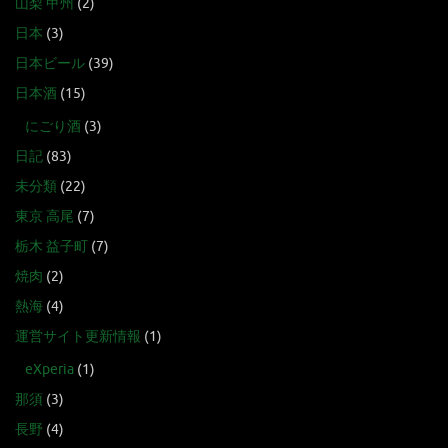
山梨 甲州
(2)
日本
(3)
日本ビール
(39)
日本酒
(15)
にごり酒
(3)
日記
(83)
未分類
(22)
東京 高尾
(7)
栃木 益子町
(7)
焼肉
(2)
熱海
(4)
運営サイト更新情報
(1)
eXperia
(1)
那須
(3)
長野
(4)