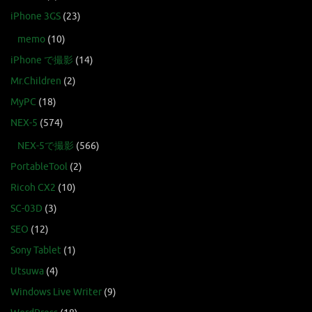
iPhone 3GS
(23)
memo
(10)
iPhone で撮影
(14)
Mr.Children
(2)
MyPC
(18)
NEX-5
(574)
NEX-5で撮影
(566)
PortableTool
(2)
Ricoh CX2
(10)
SC-03D
(3)
SEO
(12)
Sony Tablet
(1)
Utsuwa
(4)
Windows Live Writer
(9)