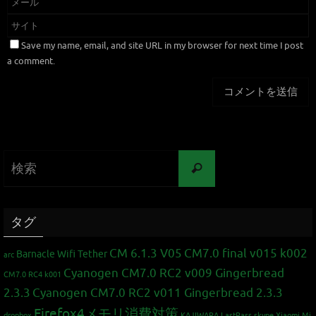
Save my name, email, and site URL in my browser for next time I post
a comment.
タグ
CM 6.1.3 V05
CM7.0 final v015 k002
Barnacle Wifi Tether
arc
Cyanogen CM7.0 RC2 v009 Gingerbread
CM7.0 RC4 k001
2.3.3
Cyanogen CM7.0 RC2 v011 Gingerbread 2.3.3
Firefox4メモリ消費対策
dropbox
KAJIWARA
LastPass
skype
Xiaomi Mi