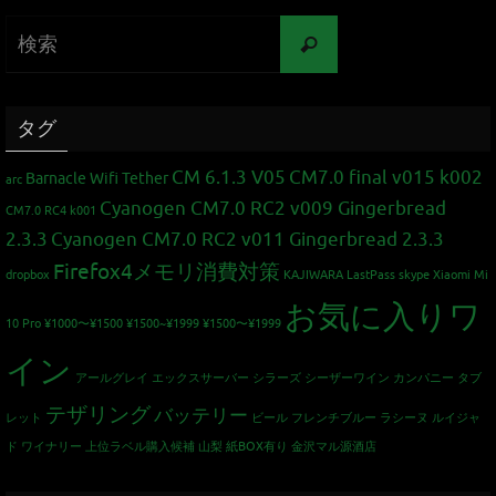
タグ
CM 6.1.3 V05
CM7.0 final v015 k002
Barnacle Wifi Tether
arc
Cyanogen CM7.0 RC2 v009 Gingerbread
CM7.0 RC4 k001
2.3.3
Cyanogen CM7.0 RC2 v011 Gingerbread 2.3.3
Firefox4メモリ消費対策
dropbox
KAJIWARA
LastPass
skype
Xiaomi Mi
お気に入りワ
10 Pro
¥1000〜¥1500
¥1500~¥1999
¥1500〜¥1999
イン
アールグレイ
エックスサーバー
シラーズ
シーザーワイン カンパニー
タブ
テザリング
バッテリー
レット
ビール
フレンチブルー
ラシーヌ
ルイジャ
ド
ワイナリー
上位ラベル購入候補
山梨
紙BOX有り
金沢マル源酒店