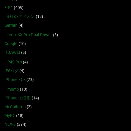
E-P1
(405)
FireFoxアドオン
(13)
Garmin
(4)
fenix 6X Pro Dual Power
(3)
Google
(10)
HUAWEI
(5)
P40 Pro
(4)
IE6バグ
(4)
iPhone 3GS
(23)
memo
(10)
iPhone で撮影
(14)
Mr.Children
(2)
MyPC
(18)
NEX-5
(574)