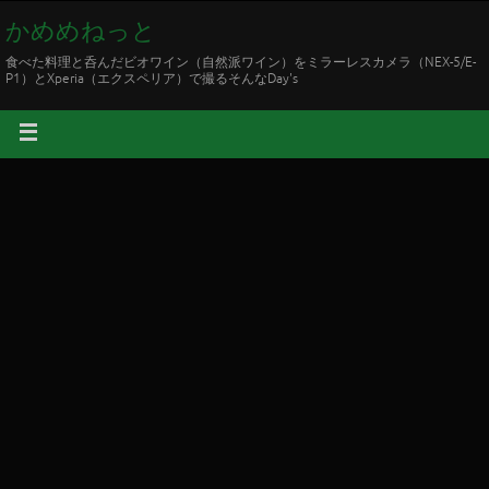
かめめねっと
食べた料理と呑んだビオワイン（自然派ワイン）をミラーレスカメラ（NEX-5/E-
P1）とXperia（エクスペリア）で撮るそんなDay's