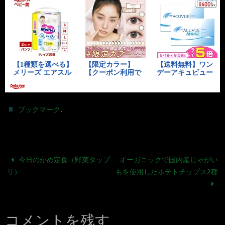
.
ブックマーク
今日のかめ定食（野菜タップ
オーガニックで国内産じゃがい
リ）
もを使用したポテトチップス2種
コメントを残す