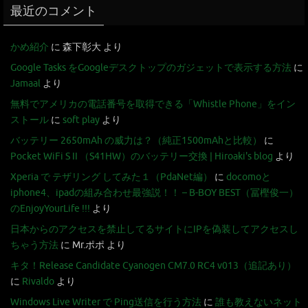
最近のコメント
かめ紹介
に
森下彰大
より
Google Tasks をGoogleデスクトップのガジェットで表示する方法
に
Jamaal
より
無料でアメリカの電話番号を取得できる「Whistle Phone」をイン
ストール
に
soft play
より
バッテリー 2650mAh の威力は？（純正1500mAhと比較）
に
Pocket WiFi S II （S41HW）のバッテリー交換 | Hiroaki's blog
より
Xperia で テザリング してみた１（PdaNet編）
に
docomoと
iphone4、ipadの組み合わせ最強説！！ – B-BOY BEST（冨樫俊一）
のEnjoyYourLife !!!
より
日本からのアクセスを禁止してるサイトにIPを偽装してアクセスし
ちゃう方法
に
Mr.ポポ
より
キタ！Release Candidate Cyanogen CM7.0 RC4 v013（追記あり）
に
Rivaldo
より
Windows Live Writer で Ping送信を行う方法
に
誰も教えないネット