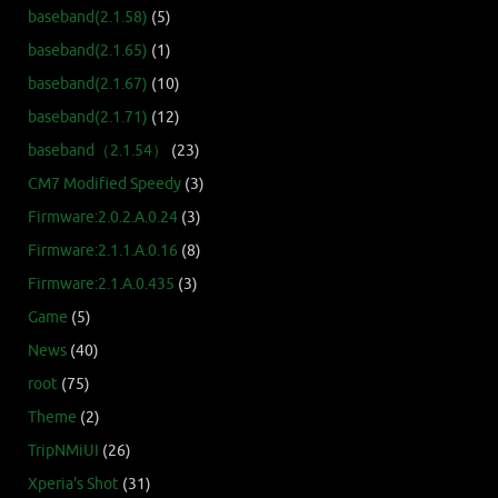
baseband(2.1.58)
(5)
baseband(2.1.65)
(1)
baseband(2.1.67)
(10)
baseband(2.1.71)
(12)
baseband（2.1.54）
(23)
CM7 Modified Speedy
(3)
Firmware:2.0.2.A.0.24
(3)
Firmware:2.1.1.A.0.16
(8)
Firmware:2.1.A.0.435
(3)
Game
(5)
News
(40)
root
(75)
Theme
(2)
TripNMiUI
(26)
Xperia's Shot
(31)