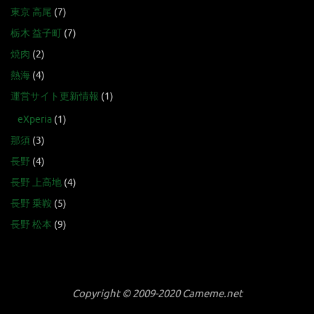
東京 高尾
(7)
栃木 益子町
(7)
焼肉
(2)
熱海
(4)
運営サイト更新情報
(1)
eXperia
(1)
那須
(3)
長野
(4)
長野 上高地
(4)
長野 乗鞍
(5)
長野 松本
(9)
Copyright © 2009-2020 Cameme.net