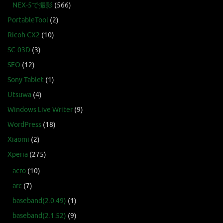
NEX-5で撮影
(566)
PortableTool
(2)
Ricoh CX2
(10)
SC-03D
(3)
SEO
(12)
Sony Tablet
(1)
Utsuwa
(4)
Windows Live Writer
(9)
WordPress
(18)
Xiaomi
(2)
Xperia
(275)
acro
(10)
arc
(7)
baseband(2.0.49)
(1)
baseband(2.1.52)
(9)