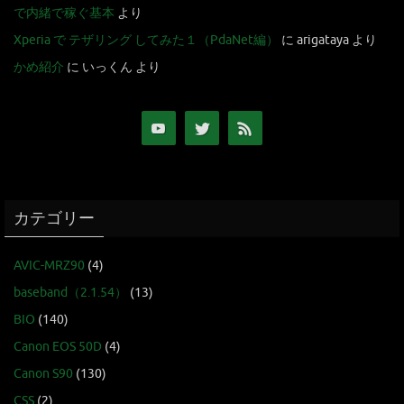
で内緒で稼ぐ基本
より
Xperia で テザリング してみた１（PdaNet編）
に
arigataya
より
かめ紹介
に
いっくん
より
カテゴリー
AVIC-MRZ90
(4)
baseband（2.1.54）
(13)
BIO
(140)
Canon EOS 50D
(4)
Canon S90
(130)
CSS
(2)