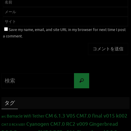
Save my name, email, and site URL in my browser for next time I post
a comment.
タグ
CM 6.1.3 V05
CM7.0 final v015 k002
Barnacle Wifi Tether
arc
Cyanogen CM7.0 RC2 v009 Gingerbread
CM7.0 RC4 k001