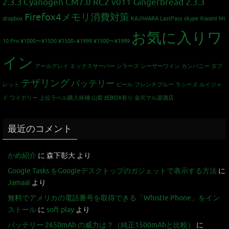
2.3.3
Cyanogen CM7.0 RC2 v011 Gingerbread 2.3.3
Firefox4メモリ消費対策
dropbox
KAJIWARA
LastPass
skype
Xiaomi Mi
お気に入りワ
10 Pro
¥1000〜¥1500
¥1500~¥1999
¥1500〜¥1999
イン
アールグレイ
エックスサーバー
シラーズ
シーザーワイン カンパニー
タブ
テザリング
バッテリー
レット
ビール
フレンチブルー
ラシーヌ
ルイジャ
ド
ワイナリー
上位ラベル購入候補
山梨
紙BOX有り
金沢マル源酒店
最近のコメント
かめ紹介
に
森下彰大
より
Google Tasks をGoogleデスクトップのガジェットで表示する方法
に
Jamaal
より
無料でアメリカの電話番号を取得できる「Whistle Phone」をイン
ストール
に
soft play
より
バッテリー 2650mAh の威力は？（純正1500mAhと比較）
に