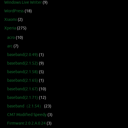
Windows Live Writer
(9)
WordPress
(18)
Xiaomi
(2)
Xperia
(275)
acro
(10)
arc
(7)
baseband(2.0.49)
(1)
baseband(2.1.52)
(9)
baseband(2.1.58)
(5)
baseband(2.1.65)
(1)
baseband(2.1.67)
(10)
baseband(2.1.71)
(12)
baseband（2.1.54）
(23)
CM7 Modified Speedy
(3)
Firmware:2.0.2.A.0.24
(3)