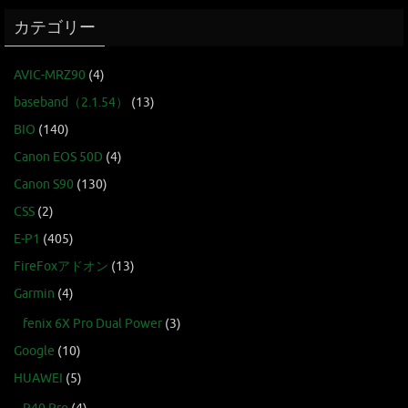
カテゴリー
AVIC-MRZ90
(4)
baseband（2.1.54）
(13)
BIO
(140)
Canon EOS 50D
(4)
Canon S90
(130)
CSS
(2)
E-P1
(405)
FireFoxアドオン
(13)
Garmin
(4)
fenix 6X Pro Dual Power
(3)
Google
(10)
HUAWEI
(5)