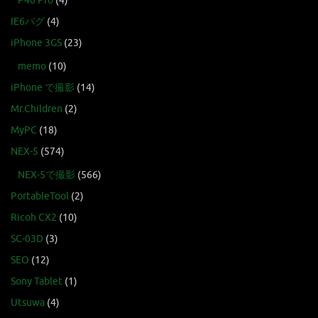
P40 Pro
(4)
IE6バグ
(4)
iPhone 3GS
(23)
memo
(10)
iPhone で撮影
(14)
Mr.Children
(2)
MyPC
(18)
NEX-5
(574)
NEX-5で撮影
(566)
PortableTool
(2)
Ricoh CX2
(10)
SC-03D
(3)
SEO
(12)
Sony Tablet
(1)
Utsuwa
(4)