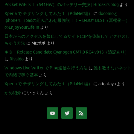
Pocket WiFi S II （S41HW）のバッテリー交換 | Hiroaki's blog
より
Xperia で テザリング してみた１（PdaNet編）
に
docomoと
iphone4、ipadの組み合わせ最強説！！ – B-BOY BEST（冨樫俊一）
のEnjoyYourLife !!!
より
日本からのアクセスを禁止してるサイトにIPを偽装してアクセスし
ちゃう方法
に
Mr.ポポ
より
キタ！Release Candidate Cyanogen CM7.0 RC4 v013（追記あり）
に
Rivaldo
より
Windows Live Writer で Ping送信を行う方法
に
誰も教えないネット
で内緒で稼ぐ基本
より
Xperia で テザリング してみた１（PdaNet編）
に
arigataya
より
かめ紹介
に
いっくん
より