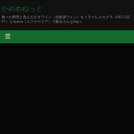
かめめねっと
食べた料理と呑んだビオワイン（自然派ワイン）をミラーレスカメラ（NEX-5/E-
P1）とXperia（エクスペリア）で撮るそんなDay's