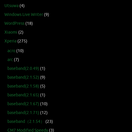
Utsuwa
(4)
Windows Live Writer
(9)
WordPress
(18)
Xiaomi
(2)
Xperia
(275)
acro
(10)
arc
(7)
baseband(2.0.49)
(1)
baseband(2.1.52)
(9)
baseband(2.1.58)
(5)
baseband(2.1.65)
(1)
baseband(2.1.67)
(10)
baseband(2.1.71)
(12)
baseband（2.1.54）
(23)
CM7 Modified Speedy
(3)