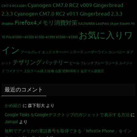
Cyanogen CM7.0 RC2 v009 Gingerbread
CM7.0 RC4 k001
2.3.3
Cyanogen CM7.0 RC2 v011 Gingerbread 2.3.3
Firefox4メモリ消費対策
dropbox
KAJIWARA
LastPass
skype
Xiaomi Mi
お気に入りワ
10 Pro
¥1000〜¥1500
¥1500~¥1999
¥1500〜¥1999
イン
アールグレイ
エックスサーバー
シラーズ
シーザーワイン カンパニー
タブ
テザリング
バッテリー
レット
ビール
フレンチブルー
ラシーヌ
ルイジャ
ド
ワイナリー
上位ラベル購入候補
山梨
紙BOX有り
金沢マル源酒店
最近のコメント
かめ紹介
に
森下彰大
より
Google Tasks をGoogleデスクトップのガジェットで表示する方法
に
Jamaal
より
無料でアメリカの電話番号を取得できる「Whistle Phone」をイン