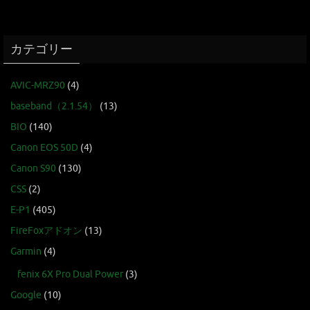
カテゴリー
AVIC-MRZ90
(4)
baseband（2.1.54）
(13)
BIO
(140)
Canon EOS 50D
(4)
Canon S90
(130)
CSS
(2)
E-P1
(405)
FireFoxアドオン
(13)
Garmin
(4)
fenix 6X Pro Dual Power
(3)
Google
(10)