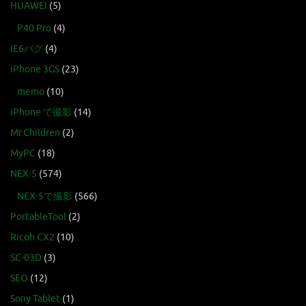
HUAWEI
(5)
P40 Pro
(4)
IE6バグ
(4)
iPhone 3GS
(23)
memo
(10)
iPhone で撮影
(14)
Mr.Children
(2)
MyPC
(18)
NEX-5
(574)
NEX-5で撮影
(566)
PortableTool
(2)
Ricoh CX2
(10)
SC-03D
(3)
SEO
(12)
Sony Tablet
(1)