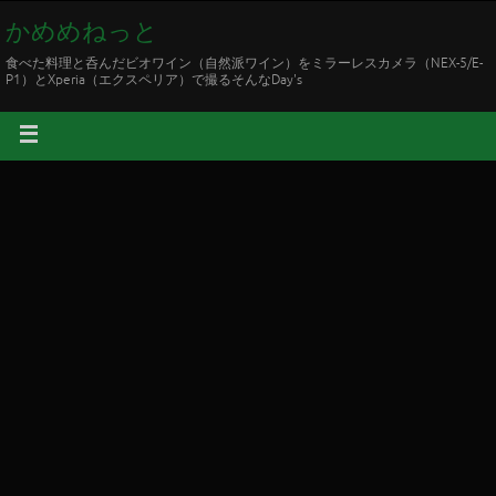
かめめねっと
食べた料理と呑んだビオワイン（自然派ワイン）をミラーレスカメラ（NEX-5/E-
P1）とXperia（エクスペリア）で撮るそんなDay's