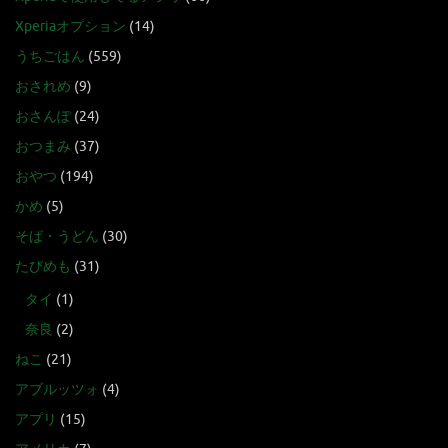
Xperiaオプション
(14)
うちごはん
(559)
おされめ
(9)
おさんぽ
(24)
おつまみ
(37)
おやつ
(194)
かめ
(5)
そば・うどん
(30)
たびめも
(31)
タイ
(1)
奈良
(2)
ねこ
(21)
アブルッツォ
(4)
アプリ
(15)