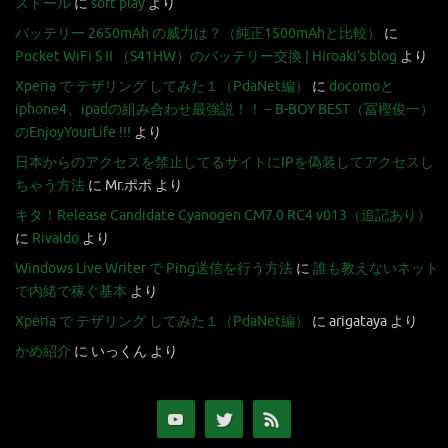
ストール
に
soft play
より
バッテリー 2650mAh の威力は？（純正1500mAhと比較）
に
Pocket WiFi S II （S41HW）のバッテリー交換 | Hiroaki's blog
より
Xperia で テザリング してみた１（PdaNet編）
に
docomoと
iphone4、ipadの組み合わせ最強説！！ – B-BOY BEST（冨樫俊一）
のEnjoyYourLife !!!
より
日本からのアクセスを禁止してるサイトにIPを偽装してアクセスし
ちゃう方法
に
Mr.ポポ
より
キタ！Release Candidate Cyanogen CM7.0 RC4 v013（追記あり）
に
Rivaldo
より
Windows Live Writer で Ping送信を行う方法
に
誰も教えないネット
で内緒で稼ぐ基本
より
Xperia で テザリング してみた１（PdaNet編）
に
arigataya
より
かめ紹介
に
いっくん
より