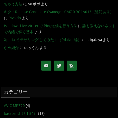
ちゃう方法
に
Mr.ポポ
より
キタ！Release Candidate Cyanogen CM7.0 RC4 v013（追記あり）
に
Rivaldo
より
Windows Live Writer で Ping送信を行う方法
に
誰も教えないネット
で内緒で稼ぐ基本
より
Xperia で テザリング してみた１（PdaNet編）
に
arigataya
より
かめ紹介
に
いっくん
より
カテゴリー
AVIC-MRZ90
(4)
baseband（2.1.54）
(13)