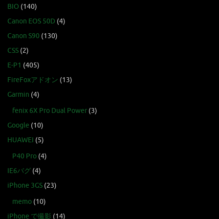
BIO
(140)
Canon EOS 50D
(4)
Canon S90
(130)
CSS
(2)
E-P1
(405)
FireFoxアドオン
(13)
Garmin
(4)
fenix 6X Pro Dual Power
(3)
Google
(10)
HUAWEI
(5)
P40 Pro
(4)
IE6バグ
(4)
iPhone 3GS
(23)
memo
(10)
iPhone で撮影
(14)