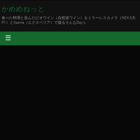
かめめねっと
食べた料理と呑んだビオワイン（自然派ワイン）をミラーレスカメラ（NEX-5/E-
P1）とXperia（エクスペリア）で撮るそんなDay's