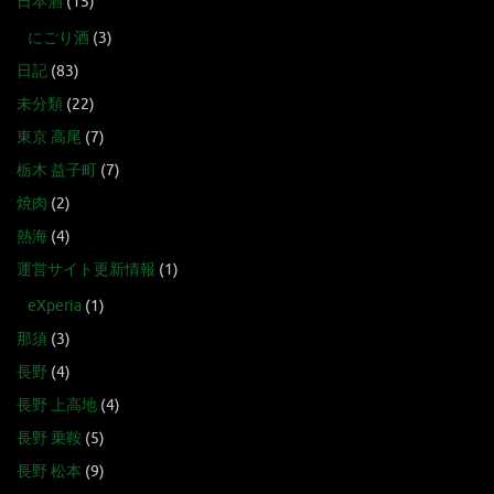
日本酒
(15)
にごり酒
(3)
日記
(83)
未分類
(22)
東京 高尾
(7)
栃木 益子町
(7)
焼肉
(2)
熱海
(4)
運営サイト更新情報
(1)
eXperia
(1)
那須
(3)
長野
(4)
長野 上高地
(4)
長野 乗鞍
(5)
長野 松本
(9)