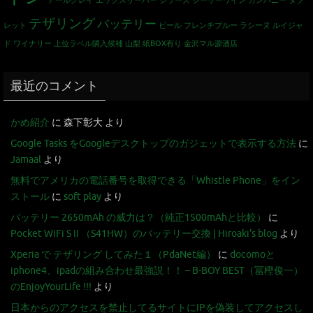
アールグレイ
エックスサーバー
シラーズ
シーザーワイン カンパニー
タブ
テザリング
バッテリー
レット
ビール
フレンチブルー
ラシーヌ
ルイジャ
ド
ワイナリー
上位ラベル購入候補
山梨
紙BOX有り
金沢マル源酒店
最近のコメント
かめ紹介
に
森下彰大
より
Google Tasks をGoogleデスクトップのガジェットで表示する方法
に
Jamaal
より
無料でアメリカの電話番号を取得できる「Whistle Phone」をイン
ストール
に
soft play
より
バッテリー 2650mAh の威力は？（純正1500mAhと比較）
に
Pocket WiFi S II （S41HW）のバッテリー交換 | Hiroaki's blog
より
Xperia で テザリング してみた１（PdaNet編）
に
docomoと
iphone4、ipadの組み合わせ最強説！！ – B-BOY BEST（冨樫俊一）
のEnjoyYourLife !!!
より
日本からのアクセスを禁止してるサイトにIPを偽装してアクセスし