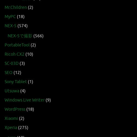
Mr.Children
(2)
MyPC
(18)
NEX-5
(574)
NEX-5で撮影
(566)
PortableTool
(2)
Ricoh CX2
(10)
SC-03D
(3)
SEO
(12)
Sony Tablet
(1)
Utsuwa
(4)
Windows Live Writer
(9)
WordPress
(18)
Xiaomi
(2)
Xperia
(275)