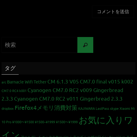
タグ
CM 6.1.3 V05
CM7.0 final v015 k002
Barnacle Wifi Tether
arc
Cyanogen CM7.0 RC2 v009 Gingerbread
CM7.0 RC4 k001
2.3.3
Cyanogen CM7.0 RC2 v011 Gingerbread 2.3.3
Firefox4メモリ消費対策
dropbox
KAJIWARA
LastPass
skype
Xiaomi Mi
お気に入りワ
10 Pro
¥1000〜¥1500
¥1500~¥1999
¥1500〜¥1999
イン