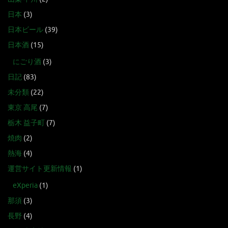
日本
(3)
日本ビール
(39)
日本酒
(15)
にごり酒
(3)
日記
(83)
未分類
(22)
東京 高尾
(7)
栃木 益子町
(7)
焼肉
(2)
熱海
(4)
運営サイト更新情報
(1)
eXperia
(1)
那須
(3)
長野
(4)