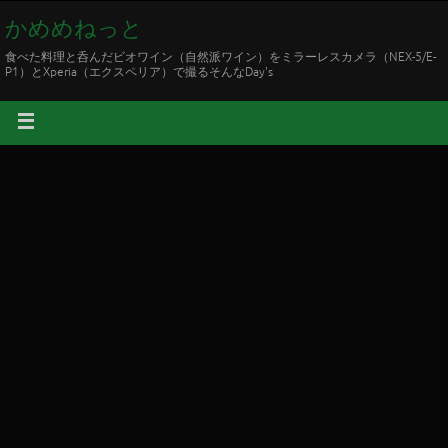
かめめねっと
食べた料理と呑んだビオワイン（自然派ワイン）をミラーレスカメラ（NEX-5/E-
P1）とXperia（エクスペリア）で撮るそんなDay's