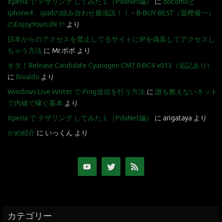
Xperia で テザリング してみた１（PdaNet編）
に
docomoと
iphone4、ipadの組み合わせ最強説！！ – B-BOY BEST（冨樫俊一）
のEnjoyYourLife !!!
より
日本からのアクセスを禁止してるサイトにIPを偽装してアクセスし
ちゃう方法
に
Mr.ポポ
より
キタ！Release Candidate Cyanogen CM7.0 RC4 v013（追記あり）
に
Rivaldo
より
Windows Live Writer で Ping送信を行う方法
に
誰も教えないネット
で内緒で稼ぐ基本
より
Xperia で テザリング してみた１（PdaNet編）
に
arigataya
より
かめ紹介
に
いっくん
より
カテゴリー