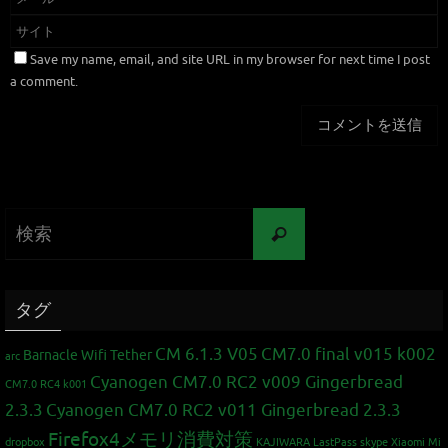
Save my name, email, and site URL in my browser for next time I post
a comment.
タグ
CM 6.1.3 V05
CM7.0 final v015 k002
Barnacle Wifi Tether
arc
Cyanogen CM7.0 RC2 v009 Gingerbread
CM7.0 RC4 k001
2.3.3
Cyanogen CM7.0 RC2 v011 Gingerbread 2.3.3
Firefox4メモリ消費対策
dropbox
KAJIWARA
LastPass
skype
Xiaomi Mi