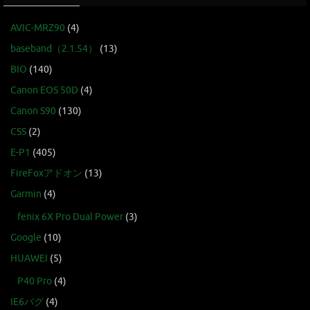
AVIC-MRZ90
(4)
baseband（2.1.54）
(13)
BIO
(140)
Canon EOS 50D
(4)
Canon S90
(130)
CSS
(2)
E-P1
(405)
FireFoxアドオン
(13)
Garmin
(4)
fenix 6X Pro Dual Power
(3)
Google
(10)
HUAWEI
(5)
P40 Pro
(4)
IE6バグ
(4)