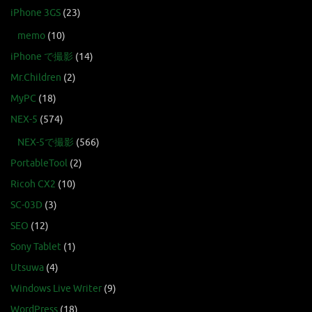
iPhone 3GS
(23)
memo
(10)
iPhone で撮影
(14)
Mr.Children
(2)
MyPC
(18)
NEX-5
(574)
NEX-5で撮影
(566)
PortableTool
(2)
Ricoh CX2
(10)
SC-03D
(3)
SEO
(12)
Sony Tablet
(1)
Utsuwa
(4)
Windows Live Writer
(9)
WordPress
(18)