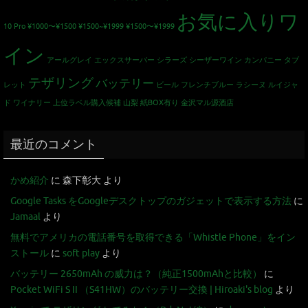
お気に入りワ
10 Pro
¥1000〜¥1500
¥1500~¥1999
¥1500〜¥1999
イン
アールグレイ
エックスサーバー
シラーズ
シーザーワイン カンパニー
タブ
テザリング
バッテリー
レット
ビール
フレンチブルー
ラシーヌ
ルイジャ
ド
ワイナリー
上位ラベル購入候補
山梨
紙BOX有り
金沢マル源酒店
最近のコメント
かめ紹介
に
森下彰大
より
Google Tasks をGoogleデスクトップのガジェットで表示する方法
に
Jamaal
より
無料でアメリカの電話番号を取得できる「Whistle Phone」をイン
ストール
に
soft play
より
バッテリー 2650mAh の威力は？（純正1500mAhと比較）
に
Pocket WiFi S II （S41HW）のバッテリー交換 | Hiroaki's blog
より