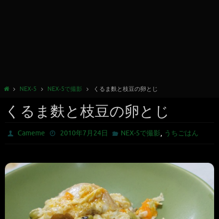
NEX-5
NEX-5で撮影
くるま麩と枝豆の卵とじ
くるま麩と枝豆の卵とじ
,
Cameme
2010年7月24日
NEX-5で撮影
うちごはん