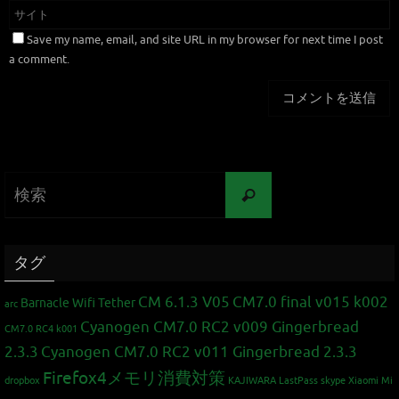
Save my name, email, and site URL in my browser for next time I post
a comment.
タグ
CM 6.1.3 V05
CM7.0 final v015 k002
Barnacle Wifi Tether
arc
Cyanogen CM7.0 RC2 v009 Gingerbread
CM7.0 RC4 k001
2.3.3
Cyanogen CM7.0 RC2 v011 Gingerbread 2.3.3
Firefox4メモリ消費対策
dropbox
KAJIWARA
LastPass
skype
Xiaomi Mi