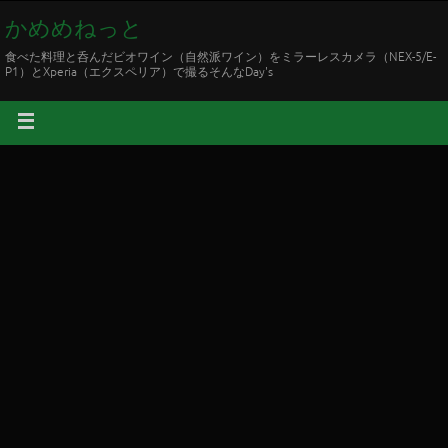
かめめねっと
食べた料理と呑んだビオワイン（自然派ワイン）をミラーレスカメラ（NEX-5/E-
P1）とXperia（エクスペリア）で撮るそんなDay's