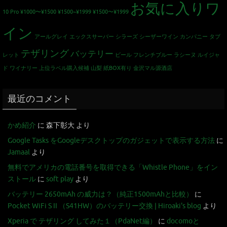
お気に入りワ
10 Pro
¥1000〜¥1500
¥1500~¥1999
¥1500〜¥1999
イン
アールグレイ
エックスサーバー
シラーズ
シーザーワイン カンパニー
タブ
テザリング
バッテリー
レット
ビール
フレンチブルー
ラシーヌ
ルイジャ
ド
ワイナリー
上位ラベル購入候補
山梨
紙BOX有り
金沢マル源酒店
最近のコメント
かめ紹介
に
森下彰大
より
Google Tasks をGoogleデスクトップのガジェットで表示する方法
に
Jamaal
より
無料でアメリカの電話番号を取得できる「Whistle Phone」をイン
ストール
に
soft play
より
バッテリー 2650mAh の威力は？（純正1500mAhと比較）
に
Pocket WiFi S II （S41HW）のバッテリー交換 | Hiroaki's blog
より
Xperia で テザリング してみた１（PdaNet編）
に
docomoと