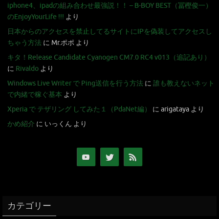
iphone4、ipadの組み合わせ最強説！！ – B-BOY BEST（冨樫俊一）
のEnjoyYourLife !!!
より
日本からのアクセスを禁止してるサイトにIPを偽装してアクセスし
ちゃう方法
に
Mr.ポポ
より
キタ！Release Candidate Cyanogen CM7.0 RC4 v013（追記あり）
に
Rivaldo
より
Windows Live Writer で Ping送信を行う方法
に
誰も教えないネット
で内緒で稼ぐ基本
より
Xperia で テザリング してみた１（PdaNet編）
に
arigataya
より
かめ紹介
に
いっくん
より
カテゴリー