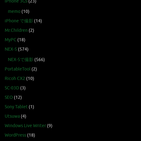
iPhone 3GS
(23)
memo
(10)
iPhone で撮影
(14)
Mr.Children
(2)
MyPC
(18)
NEX-5
(574)
NEX-5で撮影
(566)
PortableTool
(2)
Ricoh CX2
(10)
SC-03D
(3)
SEO
(12)
Sony Tablet
(1)
Utsuwa
(4)
Windows Live Writer
(9)
WordPress
(18)