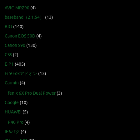
AVIC-MRZ90
(4)
baseband（2.1.54）
(13)
BIO
(140)
Canon EOS 50D
(4)
Canon S90
(130)
CSS
(2)
E-P1
(405)
FireFoxアドオン
(13)
Garmin
(4)
fenix 6X Pro Dual Power
(3)
Google
(10)
HUAWEI
(5)
P40 Pro
(4)
IE6バグ
(4)