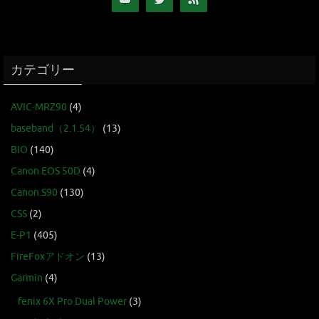
カテゴリー
AVIC-MRZ90
(4)
baseband（2.1.54）
(13)
BIO
(140)
Canon EOS 50D
(4)
Canon S90
(130)
CSS
(2)
E-P1
(405)
FireFoxアドオン
(13)
Garmin
(4)
fenix 6X Pro Dual Power
(3)