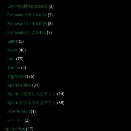
CM7 Modified Speedy
(3)
Firmware:2.0.2.A.0.24
(3)
Firmware:2.1.1.A.0.16
(8)
Firmware:2.1.A.0.435
(3)
Game
(5)
News
(40)
root
(75)
Theme
(2)
TripNMiUI
(26)
Xperia's Shot
(31)
Xperiaで使用してるアプリ
(24)
Xperiaビジネス向けアプリ
(58)
Z5 Premium
(1)
メーラー
(2)
Xperia Play
(17)