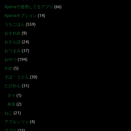
Xperiaで使用してるアプリ
(66)
Xperiaオプション
(14)
うちごはん
(559)
おされめ
(9)
おさんぽ
(24)
おつまみ
(37)
おやつ
(194)
かめ
(5)
そば・うどん
(30)
たびめも
(31)
タイ
(1)
奈良
(2)
ねこ
(21)
アブルッツォ
(4)
アプリ
(15)