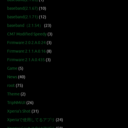
baseband(2.1.67)
(10)
baseband(2.1.71)
(12)
baseband（2.1.54）
(23)
CM7 Modified Speedy
(3)
Firmware:2.0.2.A.0.24
(3)
Firmware:2.1.1.A.0.16
(8)
Firmware:2.1.A.0.435
(3)
Game
(5)
News
(40)
root
(75)
Theme
(2)
TripNMiUI
(26)
Xperia's Shot
(31)
Xperiaで使用してるアプリ
(24)