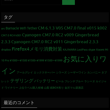
タグ
CM 6.1.3 V05
CM7.0 final v015 k002
Barnacle Wifi Tether
arc
Cyanogen CM7.0 RC2 v009 Gingerbread
CM7.0 RC4 k001
2.3.3
Cyanogen CM7.0 RC2 v011 Gingerbread 2.3.3
Firefox4メモリ消費対策
dropbox
KAJIWARA
LastPass
skype
Xiaomi Mi
お気に入りワ
10 Pro
¥1000〜¥1500
¥1500~¥1999
¥1500〜¥1999
イン
アールグレイ
エックスサーバー
シラーズ
シーザーワイン カンパニー
タブ
テザリング
バッテリー
レット
ビール
フレンチブルー
ラシーヌ
ルイジャ
ド
ワイナリー
上位ラベル購入候補
山梨
紙BOX有り
金沢マル源酒店
最近のコメント