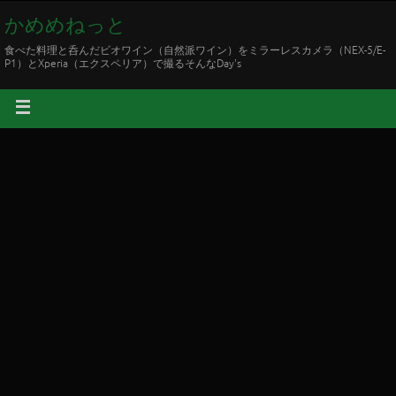
かめめねっと
食べた料理と呑んだビオワイン（自然派ワイン）をミラーレスカメラ（NEX-5/E-
P1）とXperia（エクスペリア）で撮るそんなDay's