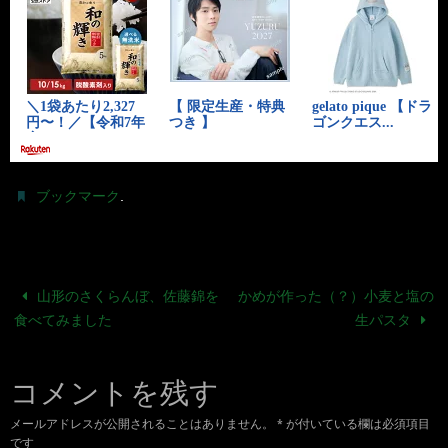
.
ブックマーク
山形のさくらんぼ、佐藤錦を
かめが作った（？）小麦と塩の
食べてみました
生パスタ
コメントを残す
メールアドレスが公開されることはありません。
*
が付いている欄は必須項目
です