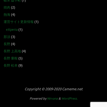
栃木 益子町
(7)
焼肉
(2)
熱海
(4)
運営サイト更新情報
(1)
eXperia
(1)
那須
(3)
長野
(4)
長野 上高地
(4)
長野 乗鞍
(5)
長野 松本
(9)
Copyright © 2009-2020 Cameme.net
Powered by
Nirvana
&
WordPress.