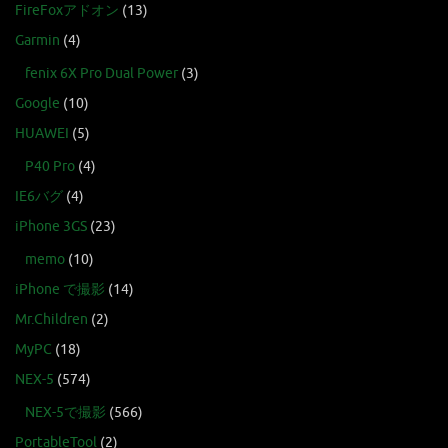
FireFoxアドオン
(13)
Garmin
(4)
fenix 6X Pro Dual Power
(3)
Google
(10)
HUAWEI
(5)
P40 Pro
(4)
IE6バグ
(4)
iPhone 3GS
(23)
memo
(10)
iPhone で撮影
(14)
Mr.Children
(2)
MyPC
(18)
NEX-5
(574)
NEX-5で撮影
(566)
PortableTool
(2)