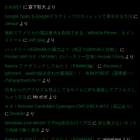
かめ紹介
に
森下彰大
より
Google Tasks をGoogleデスクトップのガジェットで表示する方法
に
Jamaal
より
無料でアメリカの電話番号を取得できる「Whistle Phone」をイン
ストール
に
soft play
より
バッテリー 2650mAh の威力は？（純正1500mAhと比較）
に
Pocket WiFi S II （S41HW）のバッテリー交換 | Hiroaki's blog
より
Xperia で テザリング してみた１（PdaNet編）
に
docomoと
iphone4、ipadの組み合わせ最強説！！ – B-BOY BEST（冨樫俊一）
のEnjoyYourLife !!!
より
日本からのアクセスを禁止してるサイトにIPを偽装してアクセスし
ちゃう方法
に
Mr.ポポ
より
キタ！Release Candidate Cyanogen CM7.0 RC4 v013（追記あり）
に
Rivaldo
より
Windows Live Writer で Ping送信を行う方法
に
誰も教えないネット
で内緒で稼ぐ基本
より
Xperia で テザリング してみた１（PdaNet編）
に
arigataya
より