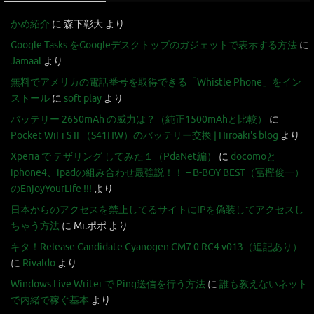
かめ紹介
に
森下彰大
より
Google Tasks をGoogleデスクトップのガジェットで表示する方法
に
Jamaal
より
無料でアメリカの電話番号を取得できる「Whistle Phone」をイン
ストール
に
soft play
より
バッテリー 2650mAh の威力は？（純正1500mAhと比較）
に
Pocket WiFi S II （S41HW）のバッテリー交換 | Hiroaki's blog
より
Xperia で テザリング してみた１（PdaNet編）
に
docomoと
iphone4、ipadの組み合わせ最強説！！ – B-BOY BEST（冨樫俊一）
のEnjoyYourLife !!!
より
日本からのアクセスを禁止してるサイトにIPを偽装してアクセスし
ちゃう方法
に
Mr.ポポ
より
キタ！Release Candidate Cyanogen CM7.0 RC4 v013（追記あり）
に
Rivaldo
より
Windows Live Writer で Ping送信を行う方法
に
誰も教えないネット
で内緒で稼ぐ基本
より