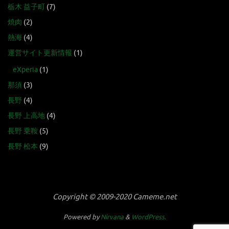
栃木 益子町
(7)
焼肉
(2)
熱海
(4)
運営サイト更新情報
(1)
eXperia
(1)
那須
(3)
長野
(4)
長野 上高地
(4)
長野 乗鞍
(5)
長野 松本
(9)
Copyright © 2009-2020 Cameme.net
Powered by
Nirvana
&
WordPress.