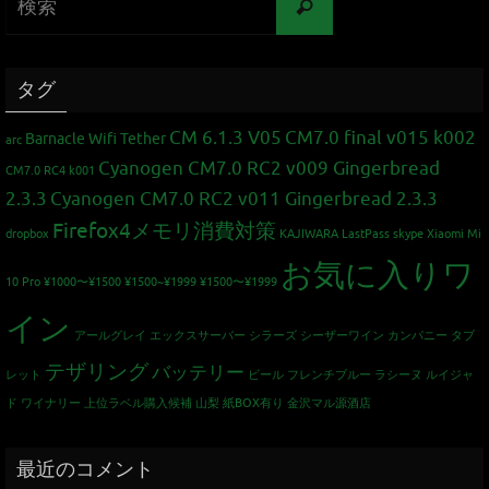
タグ
CM 6.1.3 V05
CM7.0 final v015 k002
Barnacle Wifi Tether
arc
Cyanogen CM7.0 RC2 v009 Gingerbread
CM7.0 RC4 k001
2.3.3
Cyanogen CM7.0 RC2 v011 Gingerbread 2.3.3
Firefox4メモリ消費対策
dropbox
KAJIWARA
LastPass
skype
Xiaomi Mi
お気に入りワ
10 Pro
¥1000〜¥1500
¥1500~¥1999
¥1500〜¥1999
イン
アールグレイ
エックスサーバー
シラーズ
シーザーワイン カンパニー
タブ
テザリング
バッテリー
レット
ビール
フレンチブルー
ラシーヌ
ルイジャ
ド
ワイナリー
上位ラベル購入候補
山梨
紙BOX有り
金沢マル源酒店
最近のコメント