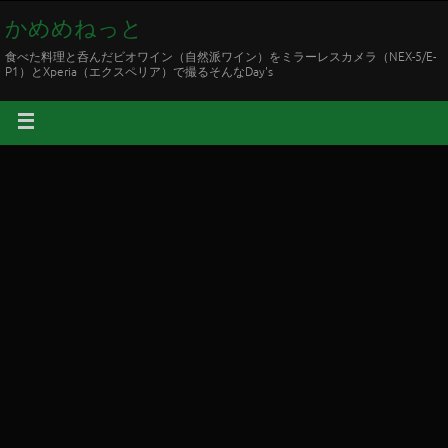
かめめねっと
食べた料理と呑んだビオワイン（自然派ワイン）をミラーレスカメラ（NEX-5/E-
P1）とXperia（エクスペリア）で撮るそんなDay's