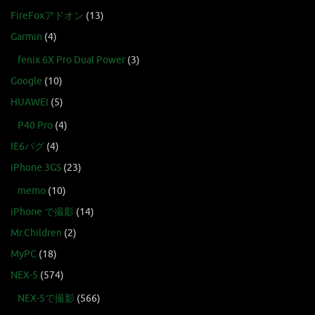
FireFoxアドオン
(13)
Garmin
(4)
fenix 6X Pro Dual Power
(3)
Google
(10)
HUAWEI
(5)
P40 Pro
(4)
IE6バグ
(4)
iPhone 3GS
(23)
memo
(10)
iPhone で撮影
(14)
Mr.Children
(2)
MyPC
(18)
NEX-5
(574)
NEX-5で撮影
(566)