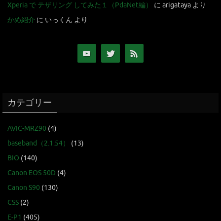
Xperia で テザリング してみた１（PdaNet編）
に
arigataya
より
かめ紹介
に
いっくん
より
カテゴリー
AVIC-MRZ90
(4)
baseband（2.1.54）
(13)
BIO
(140)
Canon EOS 50D
(4)
Canon S90
(130)
CSS
(2)
E-P1
(405)