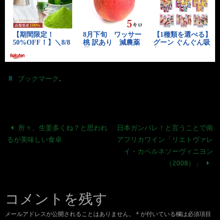
.
ブックマーク
所々、生姜多くね？と思われ
日本ガンバレ！と言うことで南
るが美味しい食卓
アフリカワイン「リエトヴァレ
イ・カベルネソーヴィニヨン
（2008）」
コメントを残す
メールアドレスが公開されることはありません。
*
が付いている欄は必須項目