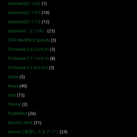
baseband(2.1.65)
(1)
baseband(2.1.67)
(10)
baseband(2.1.71)
(12)
baseband（2.1.54）
(23)
CM7 Modified Speedy
(3)
Firmware:2.0.2.A.0.24
(3)
Firmware:2.1.1.A.0.16
(8)
Firmware:2.1.A.0.435
(3)
Game
(5)
News
(40)
root
(75)
Theme
(2)
TripNMiUI
(26)
Xperia's Shot
(31)
Xperiaで使用してるアプリ
(24)