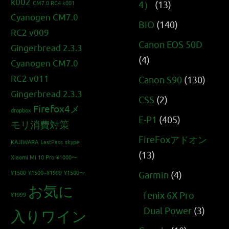
k002
4）
(13)
CM7.0 RC4 k001
Cyanogen CM7.0
BIO
(140)
RC2 v009
Canon EOS 50D
Gingerbread 2.3.3
(4)
Cyanogen CM7.0
RC2 v011
Canon S90
(130)
Gingerbread 2.3.3
CSS
(2)
Firefox4メ
dropbox
E-P1
(405)
モリ消費対策
FireFoxアドオン
KAJIWARA
LastPass
skype
(13)
Xiaomi Mi 10 Pro
¥1000〜
¥1500
¥1500~¥1999
¥1500〜
Garmin
(4)
お気に
fenix 6X Pro
¥1999
Dual Power
(3)
入りワイン