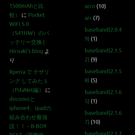
1500mAhと比
acro
(10)
較）
に
Pocket
arc
(7)
WiFi S II
baseband(2.0.4
（S41HW）のバ
9)
(1)
ッテリー交換 |
baseband(2.1.5
Hiroaki's blog
よ
2)
(9)
り
baseband(2.1.5
Xperia で テザリ
8)
(5)
ング してみた１
（PdaNet編）
に
baseband(2.1.6
docomoと
5)
(1)
iphone4、ipadの
baseband(2.1.6
組み合わせ最強
7)
(10)
説！！ – B-BOY
baseband(2.1.7