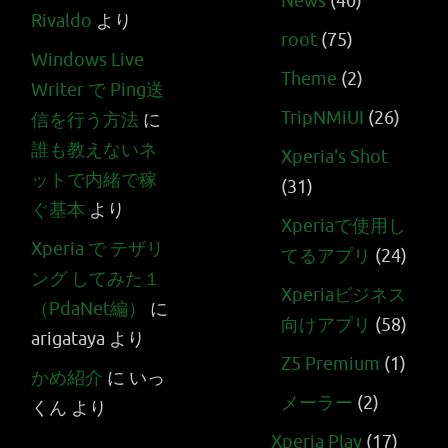
News
(40)
Rivaldo
より
root
(75)
Windows Live
Theme
(2)
Writer で Ping送
TripNMiUI
(26)
信を行う方法
に
誰も教えないネ
Xperia's Shot
ットで内緒で稼
(31)
ぐ基本
より
Xperiaで使用し
Xperia で テザリ
てるアプリ
(24)
ング してみた１
Xperiaビジネス
（PdaNet編）
に
向けアプリ
(58)
arigataya
より
Z5 Premium
(1)
かめ紹介
に
いっ
メーラー
(2)
くん
より
Xperia Play
(17)