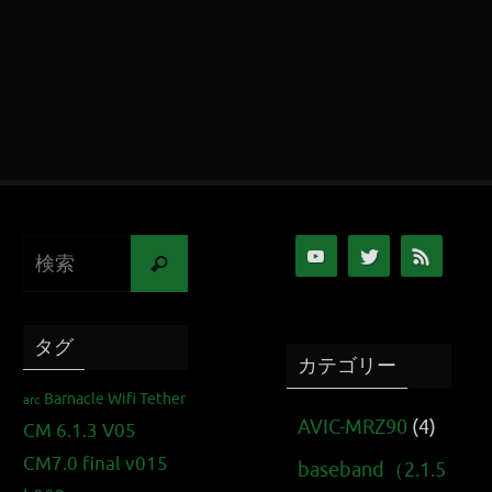
タグ
カテゴリー
Barnacle Wifi Tether
arc
AVIC-MRZ90
(4)
CM 6.1.3 V05
CM7.0 final v015
baseband（2.1.5