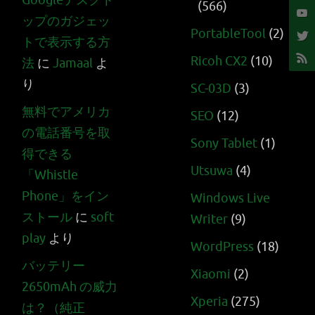
Googleデスクト
(566)
ップのガジェッ
PortableTool
(2)
トで表示する方
Ricoh CX2
(10)
法
に
Jamaal
よ
り
SC-03D
(3)
無料でアメリカ
SEO
(12)
の電話番号を取
Sony Tablet
(1)
得できる
Utsuwa
(4)
「Whistle
Phone」をイン
Windows Live
ストール
に
soft
Writer
(9)
play
より
WordPress
(18)
バッテリー
Xiaomi
(2)
2650mAh の威力
Xperia
(275)
は？（純正