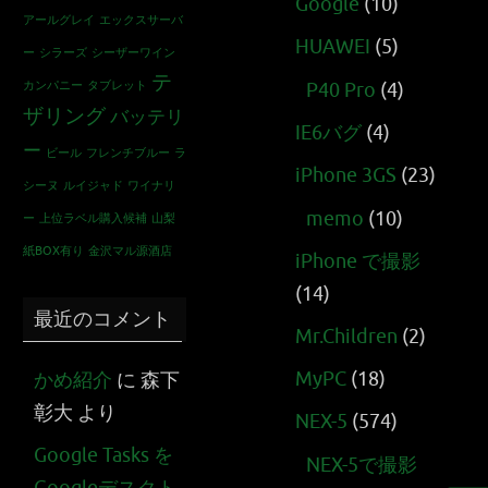
Google
(10)
アールグレイ
エックスサーバ
HUAWEI
(5)
ー
シラーズ
シーザーワイン
テ
カンパニー
タブレット
P40 Pro
(4)
ザリング
バッテリ
IE6バグ
(4)
ー
ビール
フレンチブルー
ラ
iPhone 3GS
(23)
シーヌ
ルイジャド
ワイナリ
memo
(10)
ー
上位ラベル購入候補
山梨
紙BOX有り
金沢マル源酒店
iPhone で撮影
(14)
最近のコメント
Mr.Children
(2)
MyPC
(18)
かめ紹介
に
森下
彰大
より
NEX-5
(574)
Google Tasks を
NEX-5で撮影