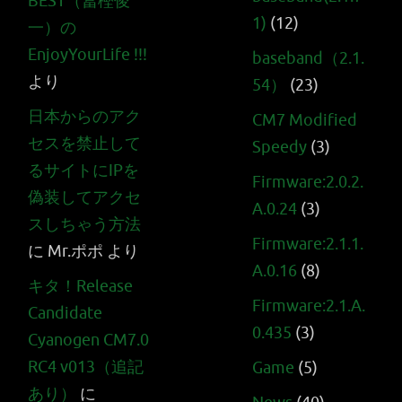
BEST（冨樫俊
1)
(12)
一）の
EnjoyYourLife !!!
baseband（2.1.
より
54）
(23)
日本からのアク
CM7 Modified
セスを禁止して
Speedy
(3)
るサイトにIPを
Firmware:2.0.2.
偽装してアクセ
A.0.24
(3)
スしちゃう方法
Firmware:2.1.1.
に
Mr.ポポ
より
A.0.16
(8)
キタ！Release
Firmware:2.1.A.
Candidate
0.435
(3)
Cyanogen CM7.0
RC4 v013（追記
Game
(5)
あり）
に