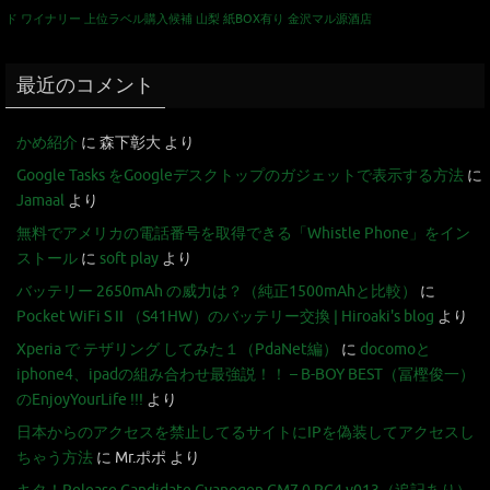
ド
ワイナリー
上位ラベル購入候補
山梨
紙BOX有り
金沢マル源酒店
最近のコメント
かめ紹介
に
森下彰大
より
Google Tasks をGoogleデスクトップのガジェットで表示する方法
に
Jamaal
より
無料でアメリカの電話番号を取得できる「Whistle Phone」をイン
ストール
に
soft play
より
バッテリー 2650mAh の威力は？（純正1500mAhと比較）
に
Pocket WiFi S II （S41HW）のバッテリー交換 | Hiroaki's blog
より
Xperia で テザリング してみた１（PdaNet編）
に
docomoと
iphone4、ipadの組み合わせ最強説！！ – B-BOY BEST（冨樫俊一）
のEnjoyYourLife !!!
より
日本からのアクセスを禁止してるサイトにIPを偽装してアクセスし
ちゃう方法
に
Mr.ポポ
より