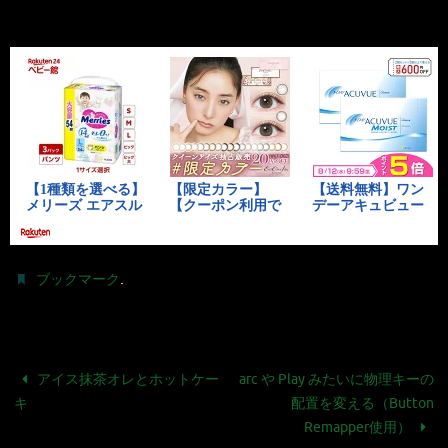
.
ブックマーク
アイス抹茶オレとホットケー
arc や Play みたいに物理キーの
キ
配置を変える（Button
Remapper使用）