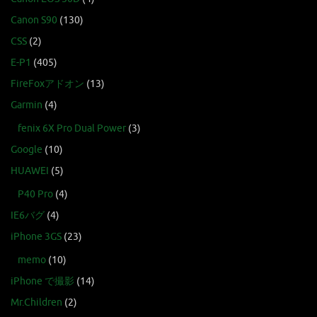
Canon S90
(130)
CSS
(2)
E-P1
(405)
FireFoxアドオン
(13)
Garmin
(4)
fenix 6X Pro Dual Power
(3)
Google
(10)
HUAWEI
(5)
P40 Pro
(4)
IE6バグ
(4)
iPhone 3GS
(23)
memo
(10)
iPhone で撮影
(14)
Mr.Children
(2)