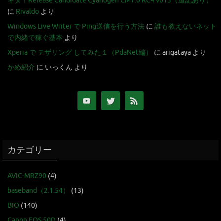
キタ！Release Candidate Cyanogen CM7.0 RC4 v013（追記あり）
に
Rivaldo
より
Windows Live Writer で Ping送信を行う方法
に
誰も教えないネット
で内緒で稼ぐ基本
より
Xperia で テザリング してみた１（PdaNet編）
に
arigataya
より
かめ紹介
に
いっくん
より
カテゴリー
AVIC-MRZ90
(4)
baseband（2.1.54）
(13)
BIO
(140)
Canon EOS 50D
(4)