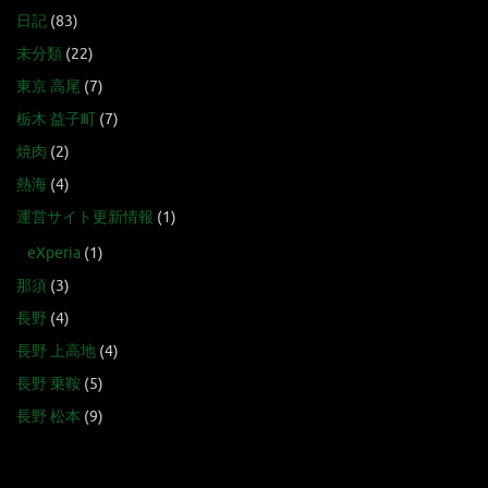
日記
(83)
未分類
(22)
東京 高尾
(7)
栃木 益子町
(7)
焼肉
(2)
熱海
(4)
運営サイト更新情報
(1)
eXperia
(1)
那須
(3)
長野
(4)
長野 上高地
(4)
長野 乗鞍
(5)
長野 松本
(9)