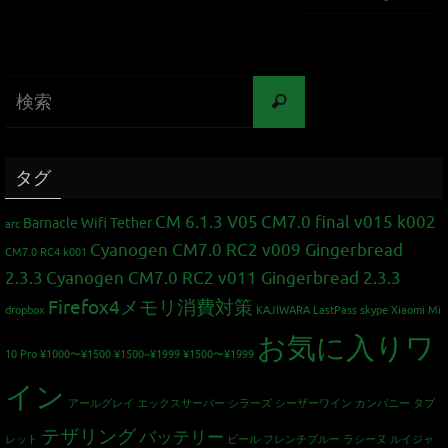
タグ
CM 6.1.3 V05
CM7.0 final v015 k002
Barnacle Wifi Tether
arc
Cyanogen CM7.0 RC2 v009 Gingerbread
CM7.0 RC4 k001
2.3.3
Cyanogen CM7.0 RC2 v011 Gingerbread 2.3.3
Firefox4メモリ消費対策
dropbox
KAJIWARA
LastPass
skype
Xiaomi Mi
お気に入りワ
10 Pro
¥1000〜¥1500
¥1500~¥1999
¥1500〜¥1999
イン
アールグレイ
エックスサーバー
シラーズ
シーザーワイン カンパニー
タブ
テザリング
バッテリー
レット
ビール
フレンチブルー
ラシーヌ
ルイジャ