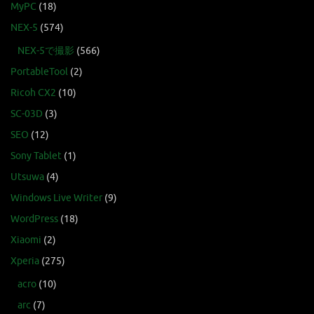
MyPC
(18)
NEX-5
(574)
NEX-5で撮影
(566)
PortableTool
(2)
Ricoh CX2
(10)
SC-03D
(3)
SEO
(12)
Sony Tablet
(1)
Utsuwa
(4)
Windows Live Writer
(9)
WordPress
(18)
Xiaomi
(2)
Xperia
(275)
acro
(10)
arc
(7)