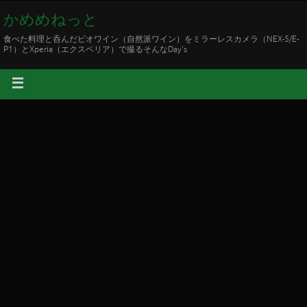
かめめねっと
食べた料理と呑んだビオワイン（自然派ワイン）をミラーレスカメラ（NEX-5/E-
P1）とXperia（エクスペリア）で撮るそんなDay's