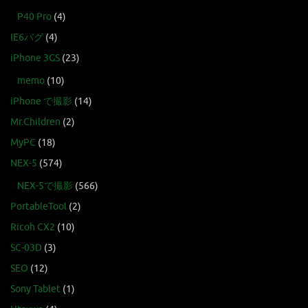
P40 Pro
(4)
IE6バグ
(4)
iPhone 3GS
(23)
memo
(10)
iPhone で撮影
(14)
Mr.Children
(2)
MyPC
(18)
NEX-5
(574)
NEX-5で撮影
(566)
PortableTool
(2)
Ricoh CX2
(10)
SC-03D
(3)
SEO
(12)
Sony Tablet
(1)