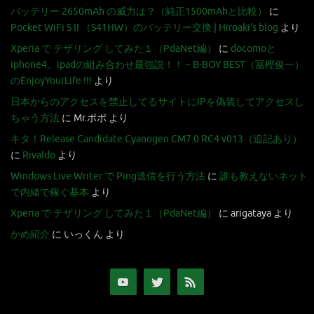
バッテリー 2650mAh の威力は？（純正1500mAhと比較）
に
Pocket WiFi S II （S41HW）のバッテリー交換 | Hiroaki's blog
より
Xperia で テザリング してみた１（PdaNet編）
に
docomoと
iphone4、ipadの組み合わせ最強説！！ – B-BOY BEST（冨樫俊一）
のEnjoyYourLife !!!
より
日本からのアクセスを禁止してるサイトにIPを偽装してアクセスし
ちゃう方法
に
Mr.ポポ
より
キタ！Release Candidate Cyanogen CM7.0 RC4 v013（追記あり）
に
Rivaldo
より
Windows Live Writer で Ping送信を行う方法
に
誰も教えないネット
で内緒で稼ぐ基本
より
Xperia で テザリング してみた１（PdaNet編）
に
arigataya
より
かめ紹介
に
いっくん
より