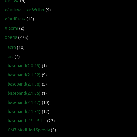
Utsuwa
(4)
Windows Live Writer
(9)
WordPress
(18)
Xiaomi
(2)
Xperia
(275)
acro
(10)
arc
(7)
baseband(2.0.49)
(1)
baseband(2.1.52)
(9)
baseband(2.1.58)
(5)
baseband(2.1.65)
(1)
baseband(2.1.67)
(10)
baseband(2.1.71)
(12)
baseband（2.1.54）
(23)
CM7 Modified Speedy
(3)