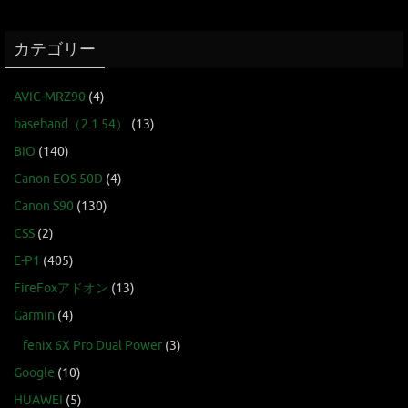
カテゴリー
AVIC-MRZ90
(4)
baseband（2.1.54）
(13)
BIO
(140)
Canon EOS 50D
(4)
Canon S90
(130)
CSS
(2)
E-P1
(405)
FireFoxアドオン
(13)
Garmin
(4)
fenix 6X Pro Dual Power
(3)
Google
(10)
HUAWEI
(5)