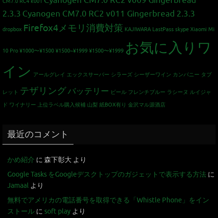
Cyanogen CM7.0 RC2 v009 Gingerbread
CM7.0 RC4 k001
2.3.3
Cyanogen CM7.0 RC2 v011 Gingerbread 2.3.3
Firefox4メモリ消費対策
dropbox
KAJIWARA
LastPass
skype
Xiaomi Mi
お気に入りワ
10 Pro
¥1000〜¥1500
¥1500~¥1999
¥1500〜¥1999
イン
アールグレイ
エックスサーバー
シラーズ
シーザーワイン カンパニー
タブ
テザリング
バッテリー
レット
ビール
フレンチブルー
ラシーヌ
ルイジャ
ド
ワイナリー
上位ラベル購入候補
山梨
紙BOX有り
金沢マル源酒店
最近のコメント
かめ紹介
に
森下彰大
より
Google Tasks をGoogleデスクトップのガジェットで表示する方法
に
Jamaal
より
無料でアメリカの電話番号を取得できる「Whistle Phone」をイン
ストール
に
soft play
より