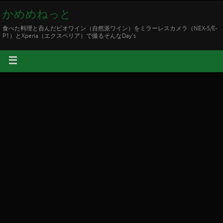
かめめねっと
食べた料理と呑んだビオワイン（自然派ワイン）をミラーレスカメラ（NEX-5/E-
P1）とXperia（エクスペリア）で撮るそんなDay's