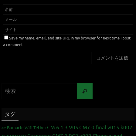
Save my name, email, and site URL in my browser for next time I post
a comment.
タグ
CM 6.1.3 V05
CM7.0 final v015 k002
Barnacle Wifi Tether
arc