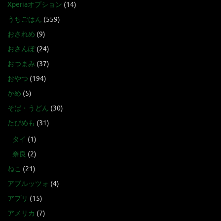
Xperiaオプション
(14)
うちごはん
(559)
おされめ
(9)
おさんぽ
(24)
おつまみ
(37)
おやつ
(194)
かめ
(5)
そば・うどん
(30)
たびめも
(31)
タイ
(1)
奈良
(2)
ねこ
(21)
アブルッツォ
(4)
アプリ
(15)
アメリカ
(7)