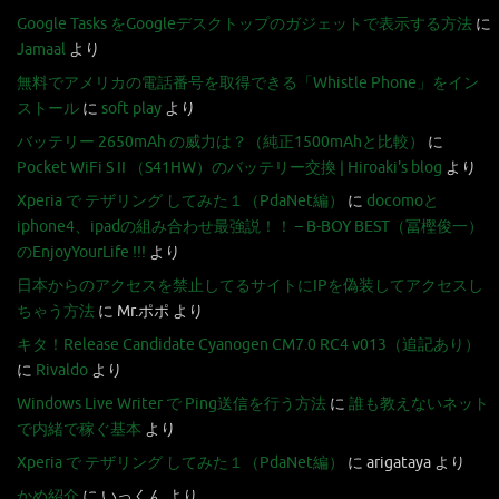
Google Tasks をGoogleデスクトップのガジェットで表示する方法
に
Jamaal
より
無料でアメリカの電話番号を取得できる「Whistle Phone」をイン
ストール
に
soft play
より
バッテリー 2650mAh の威力は？（純正1500mAhと比較）
に
Pocket WiFi S II （S41HW）のバッテリー交換 | Hiroaki's blog
より
Xperia で テザリング してみた１（PdaNet編）
に
docomoと
iphone4、ipadの組み合わせ最強説！！ – B-BOY BEST（冨樫俊一）
のEnjoyYourLife !!!
より
日本からのアクセスを禁止してるサイトにIPを偽装してアクセスし
ちゃう方法
に
Mr.ポポ
より
キタ！Release Candidate Cyanogen CM7.0 RC4 v013（追記あり）
に
Rivaldo
より
Windows Live Writer で Ping送信を行う方法
に
誰も教えないネット
で内緒で稼ぐ基本
より
Xperia で テザリング してみた１（PdaNet編）
に
arigataya
より
かめ紹介
に
いっくん
より