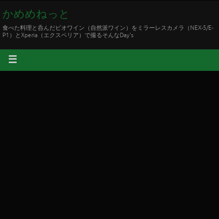
かめめねっと
食べた料理と呑んだビオワイン（自然派ワイン）をミラーレスカメラ（NEX-5/E-
P1）とXperia（エクスペリア）で撮るそんなDay's