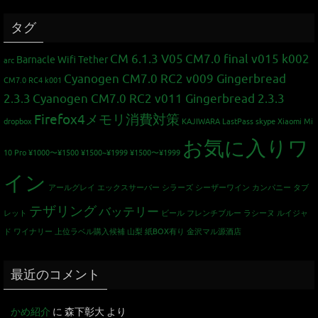
タグ
CM 6.1.3 V05
CM7.0 final v015 k002
Barnacle Wifi Tether
arc
Cyanogen CM7.0 RC2 v009 Gingerbread
CM7.0 RC4 k001
2.3.3
Cyanogen CM7.0 RC2 v011 Gingerbread 2.3.3
Firefox4メモリ消費対策
dropbox
KAJIWARA
LastPass
skype
Xiaomi Mi
お気に入りワ
10 Pro
¥1000〜¥1500
¥1500~¥1999
¥1500〜¥1999
イン
アールグレイ
エックスサーバー
シラーズ
シーザーワイン カンパニー
タブ
テザリング
バッテリー
レット
ビール
フレンチブルー
ラシーヌ
ルイジャ
ド
ワイナリー
上位ラベル購入候補
山梨
紙BOX有り
金沢マル源酒店
最近のコメント
かめ紹介
に
森下彰大
より