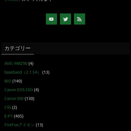
カテゴリー
AVIC-MRZ90
(4)
baseband（2.1.54）
(13)
BIO
(140)
Canon EOS 50D
(4)
Canon S90
(130)
CSS
(2)
E-P1
(405)
FireFoxアドオン
(13)