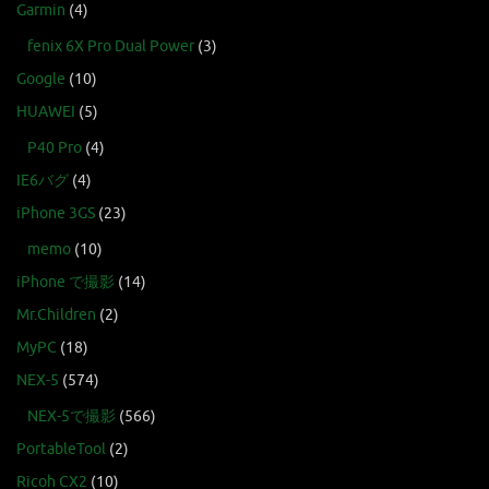
Garmin
(4)
fenix 6X Pro Dual Power
(3)
Google
(10)
HUAWEI
(5)
P40 Pro
(4)
IE6バグ
(4)
iPhone 3GS
(23)
memo
(10)
iPhone で撮影
(14)
Mr.Children
(2)
MyPC
(18)
NEX-5
(574)
NEX-5で撮影
(566)
PortableTool
(2)
Ricoh CX2
(10)