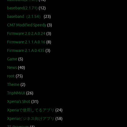
baseband(2.1.71)
(12)
baseband（2.1.54）
(23)
CM7 Modified Speedy
(3)
Firmware:2.0.2.A.0.24
(3)
Firmware:2.1.1.A.0.16
(8)
Firmware:2.1.A.0.435
(3)
Game
(5)
News
(40)
root
(75)
Theme
(2)
TripNMiUI
(26)
Xperia's Shot
(31)
Xperiaで使用してるアプリ
(24)
Xperiaビジネス向けアプリ
(58)