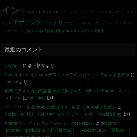
イン
アールグレイ
エックスサーバー
シラーズ
シーザーワイン カンパニー
タブ
テザリング
バッテリー
レット
ビール
フレンチブルー
ラシーヌ
ルイジャ
ド
ワイナリー
上位ラベル購入候補
山梨
紙BOX有り
金沢マル源酒店
最近のコメント
かめ紹介
に
森下彰大
より
Google Tasks をGoogleデスクトップのガジェットで表示する方法
に
Jamaal
より
無料でアメリカの電話番号を取得できる「Whistle Phone」をイン
ストール
に
soft play
より
バッテリー 2650mAh の威力は？（純正1500mAhと比較）
に
Pocket WiFi S II （S41HW）のバッテリー交換 | Hiroaki's blog
より
Xperia で テザリング してみた１（PdaNet編）
に
docomoと
iphone4、ipadの組み合わせ最強説！！ – B-BOY BEST（冨樫俊一）