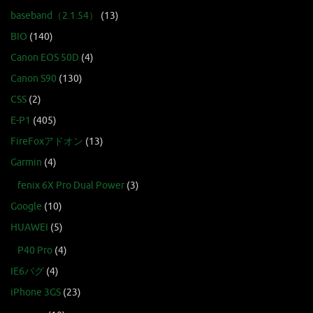
baseband（2.1.54）
(13)
BIO
(140)
Canon EOS 50D
(4)
Canon S90
(130)
CSS
(2)
E-P1
(405)
FireFoxアドオン
(13)
Garmin
(4)
fenix 6X Pro Dual Power
(3)
Google
(10)
HUAWEI
(5)
P40 Pro
(4)
IE6バグ
(4)
iPhone 3GS
(23)