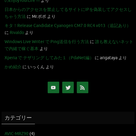
のEnjoyYourLife !!!
より
日本からのアクセスを禁止してるサイトにIPを偽装してアクセスし
ちゃう方法
に
Mr.ポポ
より
キタ！Release Candidate Cyanogen CM7.0 RC4 v013（追記あり）
に
Rivaldo
より
Windows Live Writer で Ping送信を行う方法
に
誰も教えないネット
で内緒で稼ぐ基本
より
Xperia で テザリング してみた１（PdaNet編）
に
arigataya
より
かめ紹介
に
いっくん
より
カテゴリー
AVIC-MRZ90
(4)