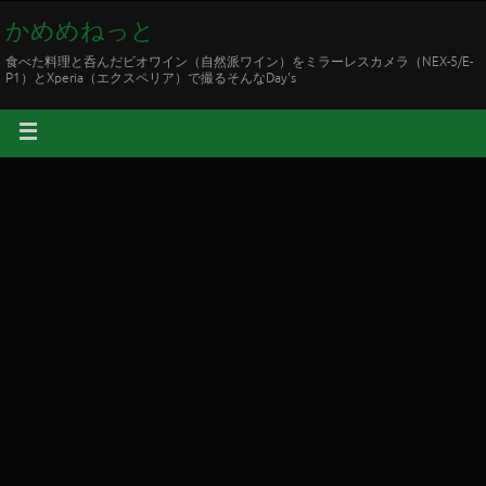
かめめねっと
食べた料理と呑んだビオワイン（自然派ワイン）をミラーレスカメラ（NEX-5/E-
P1）とXperia（エクスペリア）で撮るそんなDay's