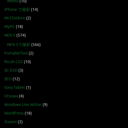
memo
(10)
iPhone で撮影
(14)
Mr.Children
(2)
MyPC
(18)
NEX-5
(574)
NEX-5で撮影
(566)
PortableTool
(2)
Ricoh CX2
(10)
SC-03D
(3)
SEO
(12)
Sony Tablet
(1)
Utsuwa
(4)
Windows Live Writer
(9)
WordPress
(18)
Xiaomi
(2)