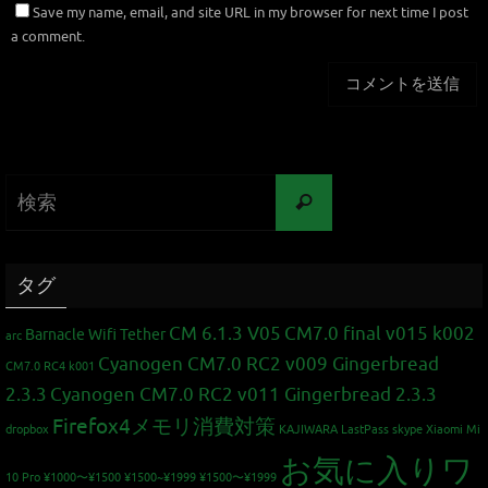
Save my name, email, and site URL in my browser for next time I post
a comment.
タグ
CM 6.1.3 V05
CM7.0 final v015 k002
Barnacle Wifi Tether
arc
Cyanogen CM7.0 RC2 v009 Gingerbread
CM7.0 RC4 k001
2.3.3
Cyanogen CM7.0 RC2 v011 Gingerbread 2.3.3
Firefox4メモリ消費対策
dropbox
KAJIWARA
LastPass
skype
Xiaomi Mi
お気に入りワ
10 Pro
¥1000〜¥1500
¥1500~¥1999
¥1500〜¥1999