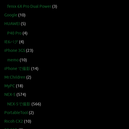
fenix 6X Pro Dual Power
(3)
Google
(10)
HUAWEI
(5)
P40 Pro
(4)
IE6バグ
(4)
iPhone 3GS
(23)
memo
(10)
iPhone で撮影
(14)
Mr.Children
(2)
MyPC
(18)
NEX-5
(574)
NEX-5で撮影
(566)
PortableTool
(2)
Ricoh CX2
(10)