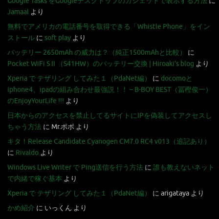
Google Tasks をGoogleデスクトップのガジェットで表示する方法
に
Jamaal
より
無料でアメリカの電話番号を取得できる「Whistle Phone」をイン
ストール
に
soft play
より
バッテリー 2650mAh の威力は？（純正1500mAhと比較）
に
Pocket WiFi S II （S41HW）のバッテリー交換 | Hiroaki's blog
より
Xperia で テザリング してみた１（PdaNet編）
に
docomoと
iphone4、ipadの組み合わせ最強説！！ – B-BOY BEST（冨樫俊一）
のEnjoyYourLife !!!
より
日本からのアクセスを禁止してるサイトにIPを偽装してアクセスし
ちゃう方法
に
Mr.ポポ
より
キタ！Release Candidate Cyanogen CM7.0 RC4 v013（追記あり）
に
Rivaldo
より
Windows Live Writer で Ping送信を行う方法
に
誰も教えないネット
で内緒で稼ぐ基本
より
Xperia で テザリング してみた１（PdaNet編）
に
arigataya
より
かめ紹介
に
いっくん
より