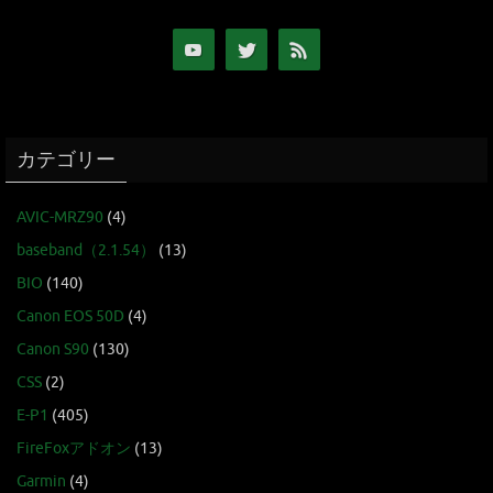
カテゴリー
AVIC-MRZ90
(4)
baseband（2.1.54）
(13)
BIO
(140)
Canon EOS 50D
(4)
Canon S90
(130)
CSS
(2)
E-P1
(405)
FireFoxアドオン
(13)
Garmin
(4)