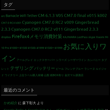
タグ
CM 6.1.3 V05
CM7.0 final v015 k002
Barnacle Wifi Tether
arc
Cyanogen CM7.0 RC2 v009 Gingerbread
CM7.0 RC4 k001
2.3.3
Cyanogen CM7.0 RC2 v011 Gingerbread 2.3.3
Firefox4メモリ消費対策
dropbox
KAJIWARA
LastPass
skype
Xiaomi Mi
お気に入りワ
10 Pro
¥1000〜¥1500
¥1500~¥1999
¥1500〜¥1999
イン
アールグレイ
エックスサーバー
シラーズ
シーザーワイン カンパニー
タブ
テザリング
バッテリー
レット
ビール
フレンチブルー
ラシーヌ
ルイジャ
ド
ワイナリー
上位ラベル購入候補
山梨
紙BOX有り
金沢マル源酒店
最近のコメント
かめ紹介
に
森下彰大
より