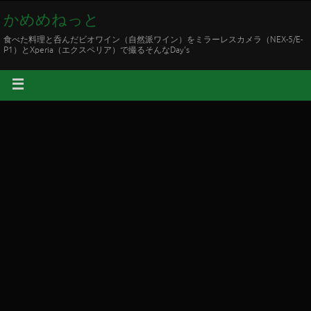
かめめねっと
食べた料理と呑んだビオワイン（自然派ワイン）をミラーレスカメラ（NEX-5/E-
P1）とXperia（エクスペリア）で撮るそんなDay's