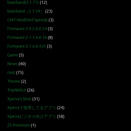
baseband(2.1.71)
(12)
baseband（2.1.54）
(23)
CM7 Modified Speedy
(3)
Firmware:2.0.2.A.0.24
(3)
Firmware:2.1.1.A.0.16
(8)
Firmware:2.1.A.0.435
(3)
Game
(5)
News
(40)
root
(75)
Theme
(2)
TripNMiUI
(26)
Xperia's Shot
(31)
Xperiaで使用してるアプリ
(24)
Xperiaビジネス向けアプリ
(58)
Z5 Premium
(1)