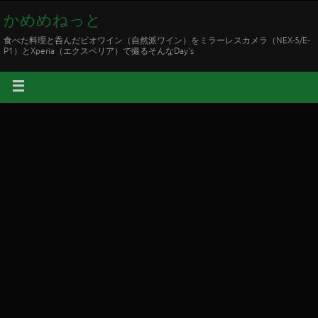
かめめねっと
食べた料理と呑んだビオワイン（自然派ワイン）をミラーレスカメラ（NEX-5/E-
P1）とXperia（エクスペリア）で撮るそんなDay's