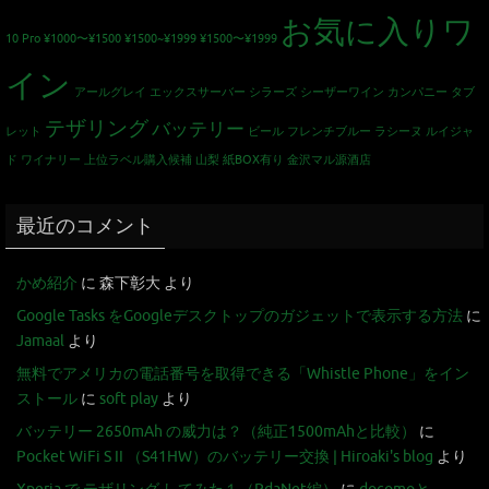
お気に入りワ
10 Pro
¥1000〜¥1500
¥1500~¥1999
¥1500〜¥1999
イン
アールグレイ
エックスサーバー
シラーズ
シーザーワイン カンパニー
タブ
テザリング
バッテリー
レット
ビール
フレンチブルー
ラシーヌ
ルイジャ
ド
ワイナリー
上位ラベル購入候補
山梨
紙BOX有り
金沢マル源酒店
最近のコメント
かめ紹介
に
森下彰大
より
Google Tasks をGoogleデスクトップのガジェットで表示する方法
に
Jamaal
より
無料でアメリカの電話番号を取得できる「Whistle Phone」をイン
ストール
に
soft play
より
バッテリー 2650mAh の威力は？（純正1500mAhと比較）
に
Pocket WiFi S II （S41HW）のバッテリー交換 | Hiroaki's blog
より