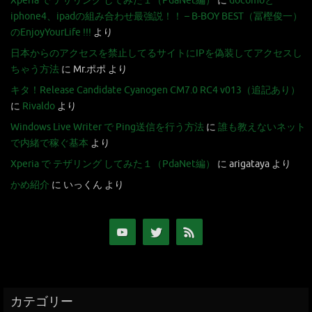
Xperia で テザリング してみた１（PdaNet編）
に
docomoと
iphone4、ipadの組み合わせ最強説！！ – B-BOY BEST（冨樫俊一）
のEnjoyYourLife !!!
より
日本からのアクセスを禁止してるサイトにIPを偽装してアクセスし
ちゃう方法
に
Mr.ポポ
より
キタ！Release Candidate Cyanogen CM7.0 RC4 v013（追記あり）
に
Rivaldo
より
Windows Live Writer で Ping送信を行う方法
に
誰も教えないネット
で内緒で稼ぐ基本
より
Xperia で テザリング してみた１（PdaNet編）
に
arigataya
より
かめ紹介
に
いっくん
より
カテゴリー