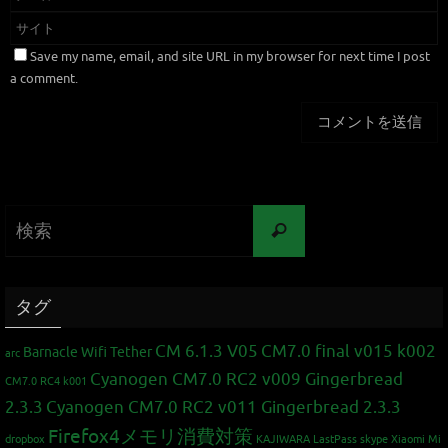
Save my name, email, and site URL in my browser for next time I post
a comment.
タグ
CM 6.1.3 V05
CM7.0 final v015 k002
Barnacle Wifi Tether
arc
Cyanogen CM7.0 RC2 v009 Gingerbread
CM7.0 RC4 k001
2.3.3
Cyanogen CM7.0 RC2 v011 Gingerbread 2.3.3
Firefox4メモリ消費対策
dropbox
KAJIWARA
LastPass
skype
Xiaomi Mi