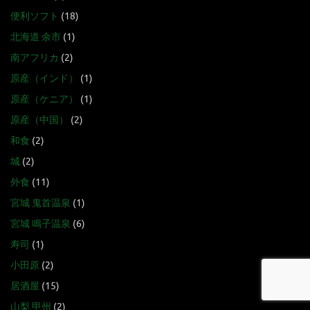
便利ソフト
(18)
北海道 余市
(1)
南アフリカ
(2)
原産（インド）
(1)
原産（ケニア）
(1)
原産（中国）
(2)
和食
(2)
城
(2)
外食
(11)
宮城 鬼首温泉
(1)
宮城 鳴子温泉
(6)
寿司
(1)
小田原
(2)
居酒屋
(15)
山梨 甲州
(2)