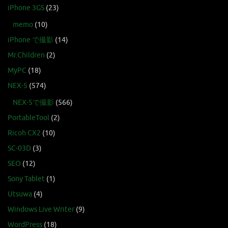
iPhone 3GS
(23)
memo
(10)
iPhone で撮影
(14)
Mr.Children
(2)
MyPC
(18)
NEX-5
(574)
NEX-5で撮影
(566)
PortableTool
(2)
Ricoh CX2
(10)
SC-03D
(3)
SEO
(12)
Sony Tablet
(1)
Utsuwa
(4)
Windows Live Writer
(9)
WordPress
(18)