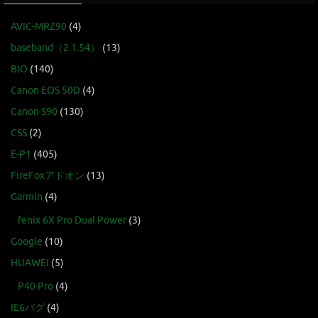
AVIC-MRZ90
(4)
baseband（2.1.54）
(13)
BIO
(140)
Canon EOS 50D
(4)
Canon S90
(130)
CSS
(2)
E-P1
(405)
FireFoxアドオン
(13)
Garmin
(4)
fenix 6X Pro Dual Power
(3)
Google
(10)
HUAWEI
(5)
P40 Pro
(4)
IE6バグ
(4)