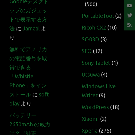
Googleデスクト
(566)
ップのガジェッ
PortableTool
(2)
トで表示する方
Ricoh CX2
(10)
法
に
Jamaal
よ
り
SC-03D
(3)
無料でアメリカ
SEO
(12)
の電話番号を取
Sony Tablet
(1)
得できる
Utsuwa
(4)
「Whistle
Phone」をイン
Windows Live
ストール
に
soft
Writer
(9)
play
より
WordPress
(18)
バッテリー
Xiaomi
(2)
2650mAh の威力
Xperia
(275)
は？（純正