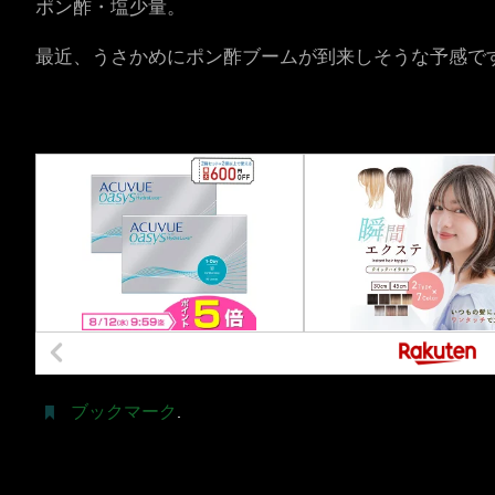
ポン酢・塩少量。
最近、うさかめにポン酢ブームが到来しそうな予感で
ブックマーク
.