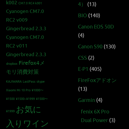
k002
4）
(13)
CM7.0 RC4 k001
Cyanogen CM7.0
BIO
(140)
RC2 v009
Canon EOS 50D
Gingerbread 2.3.3
(4)
Cyanogen CM7.0
RC2 v011
Canon S90
(130)
Gingerbread 2.3.3
CSS
(2)
Firefox4メ
dropbox
E-P1
(405)
モリ消費対策
FireFoxアドオン
KAJIWARA
LastPass
skype
(13)
Xiaomi Mi 10 Pro
¥1000〜
¥1500
¥1500~¥1999
¥1500〜
Garmin
(4)
お気に
fenix 6X Pro
¥1999
Dual Power
(3)
入りワイン