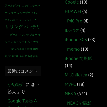
Google
(10)
アールグレイ
エックスサーバ
HUAWEI
(5)
ー
シラーズ
シーザーワイン
テ
カンパニー
タブレット
P40 Pro
(4)
ザリング
バッテリ
IE6バグ
(4)
ー
ビール
フレンチブルー
ラ
iPhone 3GS
(23)
シーヌ
ルイジャド
ワイナリ
memo
(10)
ー
上位ラベル購入候補
山梨
紙BOX有り
金沢マル源酒店
iPhone で撮影
(14)
最近のコメント
Mr.Children
(2)
MyPC
(18)
かめ紹介
に
森下
彰大
より
NEX-5
(574)
Google Tasks を
NEX-5で撮影