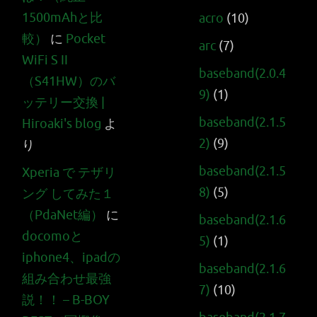
1500mAhと比
acro
(10)
較）
に
Pocket
arc
(7)
WiFi S II
baseband(2.0.4
（S41HW）のバ
9)
(1)
ッテリー交換 |
baseband(2.1.5
Hiroaki's blog
よ
2)
(9)
り
baseband(2.1.5
Xperia で テザリ
8)
(5)
ング してみた１
（PdaNet編）
に
baseband(2.1.6
docomoと
5)
(1)
iphone4、ipadの
baseband(2.1.6
組み合わせ最強
7)
(10)
説！！ – B-BOY