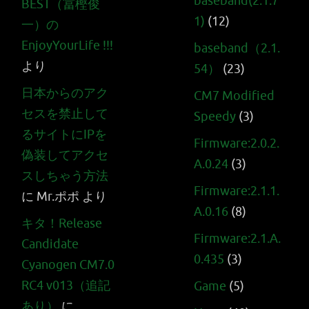
baseband(2.1.7
BEST（冨樫俊
1)
(12)
一）の
EnjoyYourLife !!!
baseband（2.1.
より
54）
(23)
日本からのアク
CM7 Modified
セスを禁止して
Speedy
(3)
るサイトにIPを
Firmware:2.0.2.
偽装してアクセ
A.0.24
(3)
スしちゃう方法
Firmware:2.1.1.
に
Mr.ポポ
より
A.0.16
(8)
キタ！Release
Firmware:2.1.A.
Candidate
0.435
(3)
Cyanogen CM7.0
RC4 v013（追記
Game
(5)
あり）
に