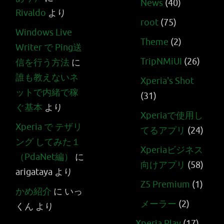
News
(40)
Rivaldo
より
root
(75)
Windows Live
Theme
(2)
Writer で Ping送
TripNMiUI
(26)
信を行う方法
に
誰も教えないネ
Xperia's Shot
ットで内緒で稼
(31)
ぐ基本
より
Xperiaで使用し
Xperia で テザリ
てるアプリ
(24)
ング してみた１
Xperiaビジネス
（PdaNet編）
に
向けアプリ
(58)
arigataya
より
Z5 Premium
(1)
かめ紹介
に
いっ
メーラー
(2)
くん
より
Xperia Play
(17)