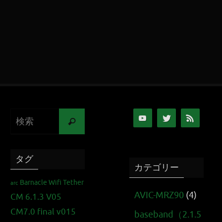
タグ
カテゴリー
Barnacle Wifi Tether
arc
AVIC-MRZ90
(4)
CM 6.1.3 V05
CM7.0 final v015
baseband（2.1.5