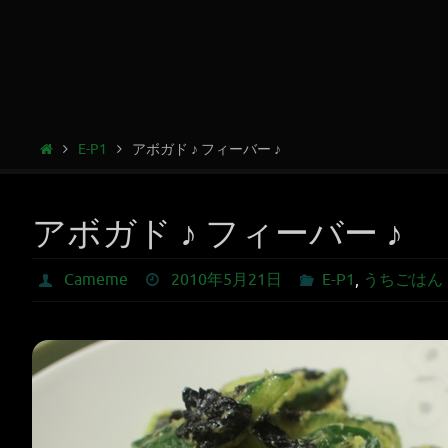
E-P1
アボガド ♪ フィーバー ♪
アボガド ♪ フィーバー ♪
Cameme
2010年5月21日
E-P1
,
うちごはん