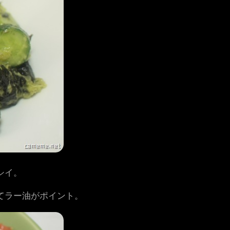
シイ。
てラー油がポイント。