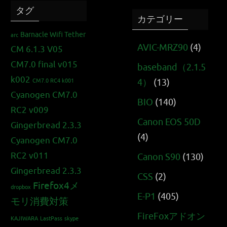
タグ
カテゴリー
Barnacle Wifi Tether
arc
AVIC-MRZ90
(4)
CM 6.1.3 V05
CM7.0 final v015
baseband（2.1.5
k002
4）
(13)
CM7.0 RC4 k001
Cyanogen CM7.0
BIO
(140)
RC2 v009
Canon EOS 50D
Gingerbread 2.3.3
(4)
Cyanogen CM7.0
RC2 v011
Canon S90
(130)
Gingerbread 2.3.3
CSS
(2)
Firefox4メ
dropbox
E-P1
(405)
モリ消費対策
FireFoxアドオン
KAJIWARA
LastPass
skype