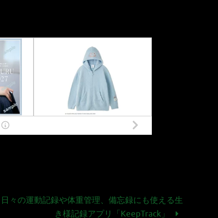
日々の運動記録や体重管理、備忘録にも使える生
き様記録アプリ「KeepTrack」