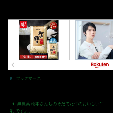
ブックマーク
.
無農薬 松本さんちのそだてた牛のおいしい牛
乳 ですよ。