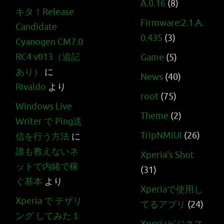
A.0.16
(8)
キタ！Release
Firmware:2.1.A.
Candidate
0.435
(3)
Cyanogen CM7.0
RC4 v013（追記
Game
(5)
あり）
に
News
(40)
Rivaldo
より
root
(75)
Windows Live
Theme
(2)
Writer で Ping送
TripNMiUI
(26)
信を行う方法
に
誰も教えないネ
Xperia's Shot
ットで内緒で稼
(31)
ぐ基本
より
Xperiaで使用し
Xperia で テザリ
てるアプリ
(24)
ング してみた１