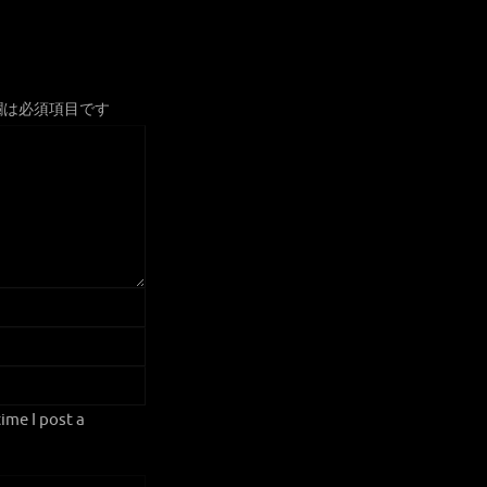
欄は必須項目です
ime I post a