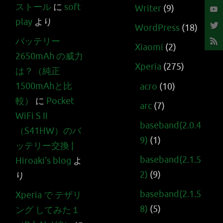
ストール
に
soft
Writer
(9)
play
より
WordPress
(18)
バッテリー
Xiaomi
(2)
2650mAh の威力
Xperia
(275)
は？（純正
1500mAhと比
acro
(10)
較）
に
Pocket
arc
(7)
WiFi S II
baseband(2.0.4
（S41HW）のバ
9)
(1)
ッテリー交換 |
baseband(2.1.5
Hiroaki's blog
よ
2)
(9)
り
baseband(2.1.5
Xperia で テザリ
8)
(5)
ング してみた１