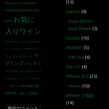
(13)
Xiaomi Mi 10 Pro
¥1000〜
¥1500
¥1500~¥1999
¥1500〜
Garmin
(4)
お気に
fenix 6X Pro
¥1999
Dual Power
(3)
入りワイン
Google
(10)
アールグレイ
エックスサーバ
HUAWEI
(5)
ー
シラーズ
シーザーワイン
テ
カンパニー
タブレット
P40 Pro
(4)
ザリング
バッテリ
IE6バグ
(4)
ー
ビール
フレンチブルー
ラ
iPhone 3GS
(23)
シーヌ
ルイジャド
ワイナリ
memo
(10)
ー
上位ラベル購入候補
山梨
紙BOX有り
金沢マル源酒店
iPhone で撮影
(14)
最近のコメント