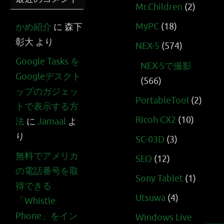
Mr.Children
(2)
MyPC
(18)
かめ紹介
に
森下
彰大
より
NEX-5
(574)
Google Tasks を
NEX-5で撮影
Googleデスクト
(566)
ップのガジェッ
PortableTool
(2)
トで表示する方
Ricoh CX2
(10)
法
に
Jamaal
よ
り
SC-03D
(3)
無料でアメリカ
SEO
(12)
の電話番号を取
Sony Tablet
(1)
得できる
Utsuwa
(4)
「Whistle
Phone」をイン
Windows Live