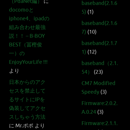
（PdaNet編）
に
baseband(2.1.6
docomoと
5)
(1)
iphone4、ipadの
baseband(2.1.6
組み合わせ最強
7)
(10)
説！！ – B-BOY
baseband(2.1.7
BEST（冨樫俊
1)
(12)
一）の
EnjoyYourLife !!!
baseband（2.1.
より
54）
(23)
日本からのアク
CM7 Modified
セスを禁止して
Speedy
(3)
るサイトにIPを
Firmware:2.0.2.
偽装してアクセ
A.0.24
(3)
スしちゃう方法
Firmware:2.1.1.
に
Mr.ポポ
より