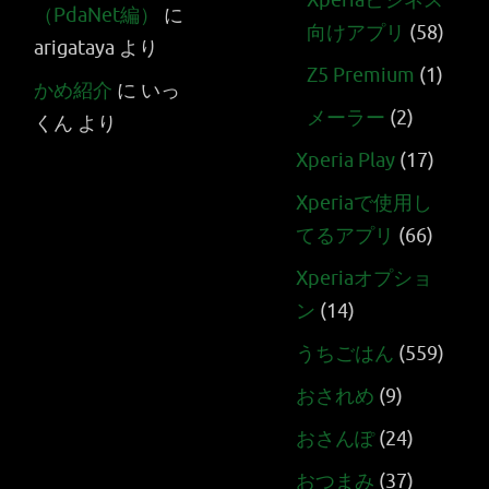
Xperiaビジネス
（PdaNet編）
に
向けアプリ
(58)
arigataya
より
Z5 Premium
(1)
かめ紹介
に
いっ
メーラー
(2)
くん
より
Xperia Play
(17)
Xperiaで使用し
てるアプリ
(66)
Xperiaオプショ
ン
(14)
うちごはん
(559)
おされめ
(9)
おさんぽ
(24)
おつまみ
(37)