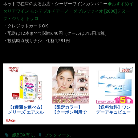
ネットで在庫のあるお店：シーザーワイン カンパニー
◆おすすめイ
タリアワイン モンテプルチアーノ・ダブルッツィオ [2008]テヌー
タ・ジリオ トッロ
・クレジットカードOK
・配送は12本までで関東640円（クールは315円加算）
・投稿時点残りナシ、価格1,281円
.
.
紙BOX有り
ブックマーク