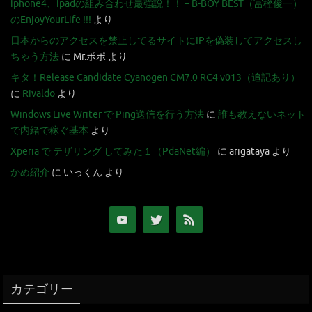
iphone4、ipadの組み合わせ最強説！！ – B-BOY BEST（冨樫俊一）
のEnjoyYourLife !!!
より
日本からのアクセスを禁止してるサイトにIPを偽装してアクセスし
ちゃう方法
に
Mr.ポポ
より
キタ！Release Candidate Cyanogen CM7.0 RC4 v013（追記あり）
に
Rivaldo
より
Windows Live Writer で Ping送信を行う方法
に
誰も教えないネット
で内緒で稼ぐ基本
より
Xperia で テザリング してみた１（PdaNet編）
に
arigataya
より
かめ紹介
に
いっくん
より
カテゴリー