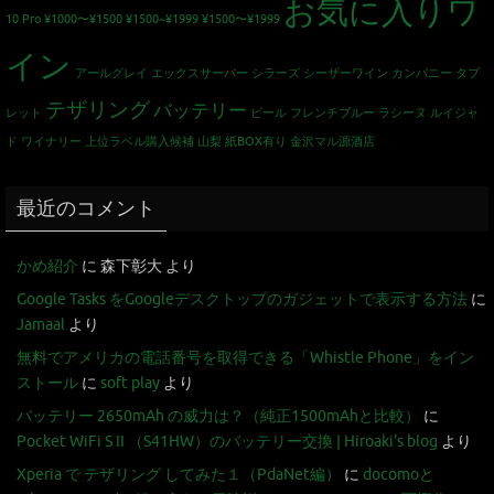
お気に入りワ
10 Pro
¥1000〜¥1500
¥1500~¥1999
¥1500〜¥1999
イン
アールグレイ
エックスサーバー
シラーズ
シーザーワイン カンパニー
タブ
テザリング
バッテリー
レット
ビール
フレンチブルー
ラシーヌ
ルイジャ
ド
ワイナリー
上位ラベル購入候補
山梨
紙BOX有り
金沢マル源酒店
最近のコメント
かめ紹介
に
森下彰大
より
Google Tasks をGoogleデスクトップのガジェットで表示する方法
に
Jamaal
より
無料でアメリカの電話番号を取得できる「Whistle Phone」をイン
ストール
に
soft play
より
バッテリー 2650mAh の威力は？（純正1500mAhと比較）
に
Pocket WiFi S II （S41HW）のバッテリー交換 | Hiroaki's blog
より
Xperia で テザリング してみた１（PdaNet編）
に
docomoと