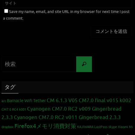
Save my name, email, and site URL in my browser for next time I post
a comment.
タグ
CM 6.1.3 V05
CM7.0 final v015 k002
Barnacle Wifi Tether
arc
Cyanogen CM7.0 RC2 v009 Gingerbread
CM7.0 RC4 k001
2.3.3
Cyanogen CM7.0 RC2 v011 Gingerbread 2.3.3
Firefox4メモリ消費対策
dropbox
KAJIWARA
LastPass
skype
Xiaomi Mi