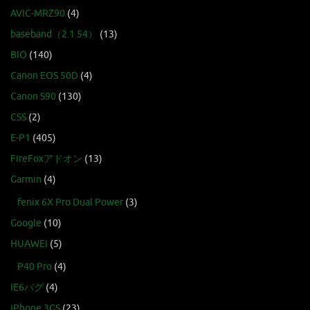
AVIC-MRZ90
(4)
baseband（2.1.54）
(13)
BIO
(140)
Canon EOS 50D
(4)
Canon S90
(130)
CSS
(2)
E-P1
(405)
FireFoxアドオン
(13)
Garmin
(4)
fenix 6X Pro Dual Power
(3)
Google
(10)
HUAWEI
(5)
P40 Pro
(4)
IE6バグ
(4)
iPhone 3GS
(23)