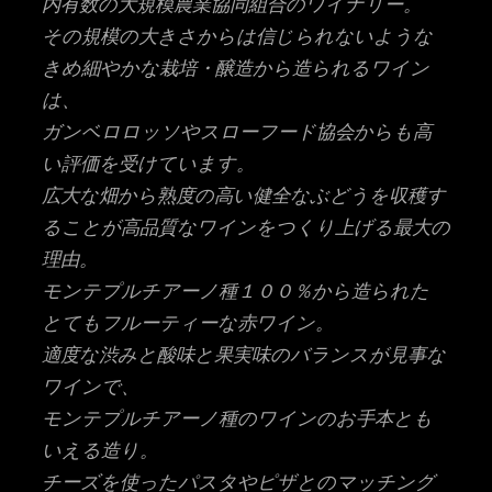
内有数の大規模農業協同組合のワイナリー。
その規模の大きさからは信じられないような
きめ細やかな栽培・醸造から造られるワイン
は、
ガンベロロッソやスローフード協会からも高
い評価を受けています。
広大な畑から熟度の高い健全なぶどうを収穫す
ることが高品質なワインをつくり上げる最大の
理由。
モンテプルチアーノ種１００％から造られた
とてもフルーティーな赤ワイン。
適度な渋みと酸味と果実味のバランスが見事な
ワインで、
モンテプルチアーノ種のワインのお手本とも
いえる造り。
チーズを使ったパスタやピザとのマッチング