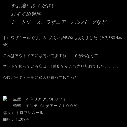
をお楽しみください。
おすすめ料理
ミートソース、ラザニア、ハンバーグなど
トロワザムールでは、３L 入りの紙BOXもありました（￥3,360 4本
分）
これはアウトドアには向いてますね。ゴミが出なくて。
ネットで扱っている店は、1箇所でそこも売り切れでした。。。。
今度パーティー用に箱入り買っておこっと。
生産： イタリア アブルッツォ
葡萄： モンテプルチアーノ１００％
購入： トロワザムール
価格： 1,209円