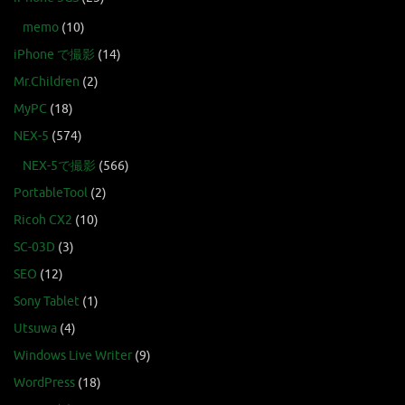
memo
(10)
iPhone で撮影
(14)
Mr.Children
(2)
MyPC
(18)
NEX-5
(574)
NEX-5で撮影
(566)
PortableTool
(2)
Ricoh CX2
(10)
SC-03D
(3)
SEO
(12)
Sony Tablet
(1)
Utsuwa
(4)
Windows Live Writer
(9)
WordPress
(18)