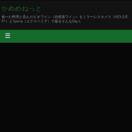
かめめねっと
食べた料理と呑んだビオワイン（自然派ワイン）をミラーレスカメラ（NEX-5/E-
P1）とXperia（エクスペリア）で撮るそんなDay's