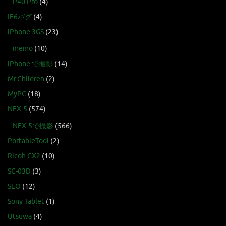
P40 Pro
(4)
IE6バグ
(4)
iPhone 3GS
(23)
memo
(10)
iPhone で撮影
(14)
Mr.Children
(2)
MyPC
(18)
NEX-5
(574)
NEX-5で撮影
(566)
PortableTool
(2)
Ricoh CX2
(10)
SC-03D
(3)
SEO
(12)
Sony Tablet
(1)
Utsuwa
(4)