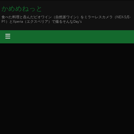
かめめねっと
食べた料理と呑んだビオワイン（自然派ワイン）をミラーレスカメラ（NEX-5/E-
P1）とXperia（エクスペリア）で撮るそんなDay's