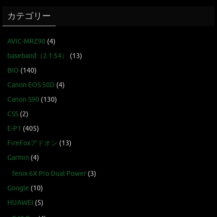
カテゴリー
AVIC-MRZ90
(4)
baseband（2.1.54）
(13)
BIO
(140)
Canon EOS 50D
(4)
Canon S90
(130)
CSS
(2)
E-P1
(405)
FireFoxアドオン
(13)
Garmin
(4)
fenix 6X Pro Dual Power
(3)
Google
(10)
HUAWEI
(5)