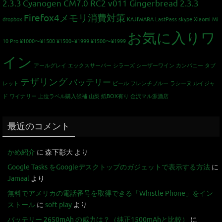
2.3.3
Cyanogen CM7.0 RC2 v011 Gingerbread 2.3.3
Firefox4メモリ消費対策
dropbox
KAJIWARA
LastPass
skype
Xiaomi Mi
お気に入りワ
10 Pro
¥1000〜¥1500
¥1500~¥1999
¥1500〜¥1999
イン
アールグレイ
エックスサーバー
シラーズ
シーザーワイン カンパニー
タブ
テザリング
バッテリー
レット
ビール
フレンチブルー
ラシーヌ
ルイジャ
ド
ワイナリー
上位ラベル購入候補
山梨
紙BOX有り
金沢マル源酒店
最近のコメント
かめ紹介
に
森下彰大
より
Google Tasks をGoogleデスクトップのガジェットで表示する方法
に
Jamaal
より
無料でアメリカの電話番号を取得できる「Whistle Phone」をイン
ストール
に
soft play
より
バッテリー 2650mAh の威力は？（純正1500mAhと比較）
に