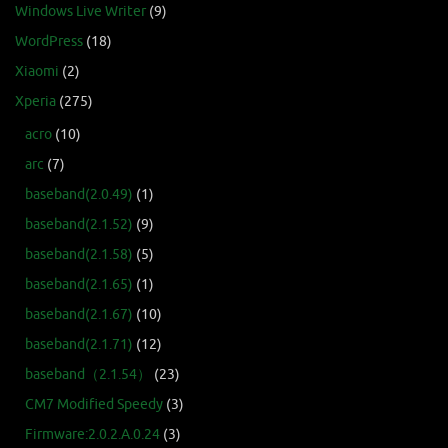
Windows Live Writer
(9)
WordPress
(18)
Xiaomi
(2)
Xperia
(275)
acro
(10)
arc
(7)
baseband(2.0.49)
(1)
baseband(2.1.52)
(9)
baseband(2.1.58)
(5)
baseband(2.1.65)
(1)
baseband(2.1.67)
(10)
baseband(2.1.71)
(12)
baseband（2.1.54）
(23)
CM7 Modified Speedy
(3)
Firmware:2.0.2.A.0.24
(3)