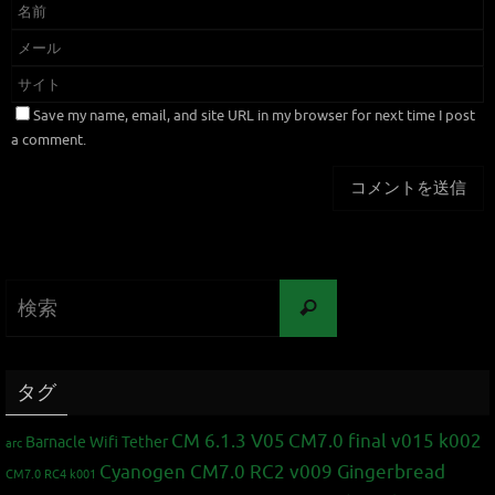
Save my name, email, and site URL in my browser for next time I post
a comment.
タグ
CM 6.1.3 V05
CM7.0 final v015 k002
Barnacle Wifi Tether
arc
Cyanogen CM7.0 RC2 v009 Gingerbread
CM7.0 RC4 k001