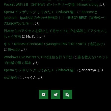
Pocket WiFi S II （S41HW）のバッテリー交換 | Hiroaki's blog
より
Xperia で テザリング してみた１（PdaNet編）
に
docomoと
iphone4、ipadの組み合わせ最強説！！ – B-BOY BEST（冨樫俊一）
のEnjoyYourLife !!!
より
日本からのアクセスを禁止してるサイトにIPを偽装してアクセスし
ちゃう方法
に
Mr.ポポ
より
キタ！Release Candidate Cyanogen CM7.0 RC4 v013（追記あり）
に
Rivaldo
より
Windows Live Writer で Ping送信を行う方法
に
誰も教えないネット
で内緒で稼ぐ基本
より
Xperia で テザリング してみた１（PdaNet編）
に
arigataya
より
かめ紹介
に
いっくん
より